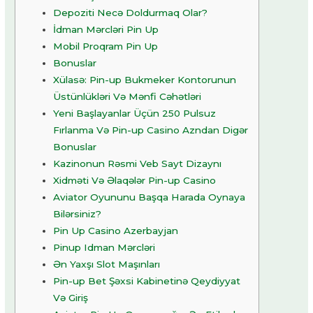
Depoziti Necə Doldurmaq Olar?
İdman Mərcləri Pin Up
Mobil Proqram Pin Up
Bonuslar
Xülasə: Pin-up Bukmeker Kontorunun
Üstünlükləri Və Mənfi Cəhətləri
Yeni Başlayanlar Üçün 250 Pulsuz
Fırlanma Və Pin-up Casino Azndan Digər
Bonuslar
Kazinonun Rəsmi Veb Sayt Dizaynı
Xidməti Və Əlaqələr Pin-up Casino
Aviator Oyununu Başqa Harada Oynaya
Bilərsiniz?
Pin Up Casino Azerbayjan
Pinup Idman Mərcləri
Ən Yaxşı Slot Maşınları
Pin-up Bet Şəxsi Kabinetinə Qeydiyyat
Və Giriş