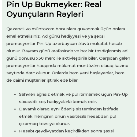
Pin Up Bukmeyker: Real
Oyunçuların Rəyləri
Qazanclı və müntəzəm bonuslara güvənmək üçün onlara
əməl etməlisiniz. Ad günü hədiyyəsi və ya şəxsi
promosyonlar Pin-Up azerbaycan əlavə mükafat hesab
olunur. Bayram günü ərəfəsində və hər bir təsdiqlənmiş ad
günü bonusu x50 mərc ilə aktivləşdirilə bilər. Qarşıdan gələn
promosyonlar haqqında məlumat müntəzəm olaraq kazino
saytında dərc olunur. Onlarda həm yeni başlayanlar, həm
də daimi müştərilər iştirak edə bilər.
Səhvləri ağrısız etmək və pul itirməmək üçün Pin-Up
səxavətli xoş hədiyyələrlə kömək edir.
Davamlı olaraq eyni ödəniş sistemindən istifadə
etmək, həmçinin onun vasitəsilə hesabdan pul
çıxarmaq tövsiyə olunur.
Hesabı qeydiyyatdan keçirdikdən sonra şəxsi