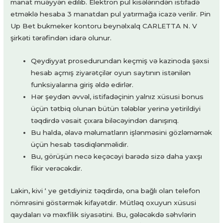
manat müəyyən edilib. Elektron pul kisələrindən istifadə
etməklə hesaba 3 manatdan pul yatırmağa icazə verilir. Pin
Up Bet bukmeker kontoru beynəlxalq CARLETTA N. V
şirkəti tərəfindən idarə olunur.
Qeydiyyat prosedurundan keçmiş və kazinoda şəxsi
hesab açmış ziyarətçilər oyun saytının istənilən
funksiyalarına giriş əldə edirlər.
Hər şeydən əvvəl, istifadəçinin yalnız xüsusi bonus
üçün tətbiq olunan bütün tələblər yerinə yetirildiyi
təqdirdə vəsait çıxara biləcəyindən danışırıq.
Bu halda, əlavə məlumatların işlənməsini gözləməmək
üçün hesab təsdiqlənməlidir.
Bu, görüşün necə keçəcəyi barədə sizə daha yaxşı
fikir verəcəkdir.
Lakin, kivi ‘ ye getdiyiniz təqdirdə, ona bağlı olan telefon
nömrəsini göstərmək kifayətdir. Mütləq oxuyun xüsusi
qaydaları və məxfilik siyasətini. Bu, gələcəkdə səhvlərin