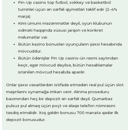
Pin-Up casino top futbol, ​​xokkey və basketbol
turnirləri üçün ən sərfəli qiymətləri təklif edir (2-4%
marja).
Kimi ümumi məzəmmətlər deyil, oyun klubunun
xidməti haqqında xüsusi jarqon və konkret
məlumatlar var.
Bütün kazino bonusları oyunçuların şəxsi hesabında
mövcuddur.
Bütün ödənişlər Pin Up casino-ün rəsmi saytından
keçir, əgər mövcud deyilsə, bütün hesablamalar
istənilən mövcud hesabda aparılır.
Onlar şəxsi vəsaitlərdən istifadə etmədən real pul üçün slot
maşınlarını oynamağa imkan verir. Alınma proseduru
baxımından heç bir depozit ən sərfəli deyil. Qumarbaz
pulsuz pul almaq üçün poçt və əlaqə telefon nömrəsini
təsdiq etməlidir. Xoş gəldin bonusu 700 manata qədər ilk
depozit bonusudur.