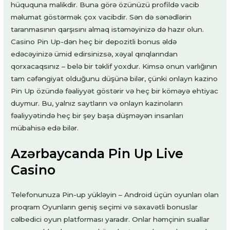
hüququna malikdir. Buna görə özünüzü profildə vacib
məlumat göstərmək çox vacibdir. Sən də sənədlərin
taranmasının qarşısını almaq istəməyinizə də hazır olun.
Casino Pin Up-dən heç bir depozitli bonus əldə
edəcəyinizə ümid edirsinizsə, xəyal qırıqlarından
qorxacaqsınız – belə bir təklif yoxdur. Kimsə onun varlığının
tam cəfəngiyat olduğunu düşünə bilər, çünki onlayn kazino
Pin Up özündə fəaliyyət göstərir və heç bir köməyə ehtiyac
duymur. Bu, yalnız saytların və onlayn kazinoların
fəaliyyətində heç bir şey başa düşməyən insanları
mübahisə edə bilər.
Azərbaycanda Pin Up Live
Casino
Telefonunuza Pin-up yükləyin – Android üçün oyunları olan
proqram Oyunların geniş seçimi və səxavətli bonuslar
cəlbedici oyun platforması yaradır. Onlar həmçinin suallar