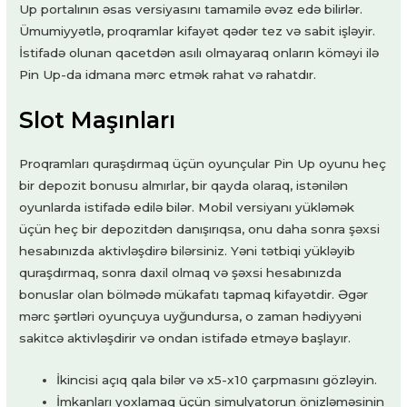
Up portalının əsas versiyasını tamamilə əvəz edə bilirlər.
Ümumiyyətlə, proqramlar kifayət qədər tez və sabit işləyir.
İstifadə olunan qacetdən asılı olmayaraq onların köməyi ilə
Pin Up-da idmana mərc etmək rahat və rahatdır.
Slot Maşınları
Proqramları quraşdırmaq üçün oyunçular Pin Up oyunu heç
bir depozit bonusu almırlar, bir qayda olaraq, istənilən
oyunlarda istifadə edilə bilər. Mobil versiyanı yükləmək
üçün heç bir depozitdən danışırıqsa, onu daha sonra şəxsi
hesabınızda aktivləşdirə bilərsiniz. Yəni tətbiqi yükləyib
quraşdırmaq, sonra daxil olmaq və şəxsi hesabınızda
bonuslar olan bölmədə mükafatı tapmaq kifayətdir. Əgər
mərc şərtləri oyunçuya uyğundursa, o zaman hədiyyəni
sakitcə aktivləşdirir və ondan istifadə etməyə başlayır.
İkincisi açıq qala bilər və x5-x10 çarpmasını gözləyin.
İmkanları yoxlamaq üçün simulyatorun önizləməsinin