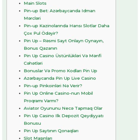
Main Slots
Pin-up Bet: Azərbaycanda Idman
Mərcləri
Pin-up Kazinolarında Hansı Slotlar Daha
Çox Pul Ödəyir?
Pin Up – Rəsmi Sayt Onlayn Oynayın,
Bonus Qazanın
Pin Up Casino Üstünlükləri Və Mənfi
Cəhətləri
Bonuslar Və Promo Kodları Pin Up
Azərbaycanda Pin Up Live Casino
Pin-up Pinkoinləri Nə Verir?
Pin Up Online Casino-nun Mobil
Proqramı Varmı?
Aviator Oyununu Necə Tapmaq Olar
Pin Up Casino Ilk Depozit Qeydiyyatı
Bonusu
Pin Up Saytının Qonaqları
Slot Maşınları