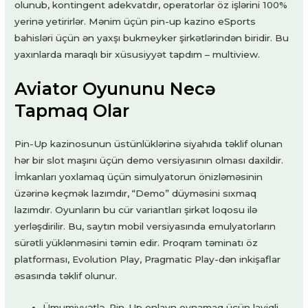
olunub, kontingent adekvatdır, operatorlar öz işlərini 100%
yerinə yetirirlər. Mənim üçün pin-up kazino eSports
bahisləri üçün ən yaxşı bukmeyker şirkətlərindən biridir. Bu
yaxınlarda maraqlı bir xüsusiyyət tapdım – multiview.
Aviator Oyununu Necə
Tapmaq Olar
Pin-Up kazinosunun üstünlüklərinə siyahıda təklif olunan
hər bir slot maşını üçün demo versiyasının olması daxildir.
İmkanları yoxlamaq üçün simulyatorun önizləməsinin
üzərinə keçmək lazımdır, “Demo” düyməsini sıxmaq
lazımdır. Oyunların bu cür variantları şirkət loqosu ilə
yerləşdirilir. Bu, saytın mobil versiyasında emulyatorların
sürətli yüklənməsini təmin edir. Proqram təminatı öz
platforması, Evolution Play, Pragmatic Play-dən inkişaflar
əsasında təklif olunur.
Ümumiyyətlə, Pin-Up onlayn oynamaq üçün layiqli