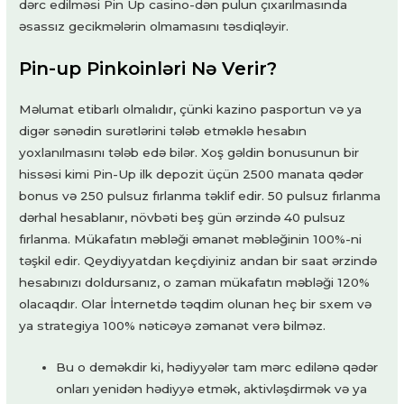
dərc edilməsi Pin Up casino-dən pulun çıxarılmasında
əsassız gecikmələrin olmamasını təsdiqləyir.
Pin-up Pinkoinləri Nə Verir?
Məlumat etibarlı olmalıdır, çünki kazino pasportun və ya
digər sənədin surətlərini tələb etməklə hesabın
yoxlanılmasını tələb edə bilər. Xoş gəldin bonusunun bir
hissəsi kimi Pin-Up ilk depozit üçün 2500 manata qədər
bonus və 250 pulsuz fırlanma təklif edir. 50 pulsuz fırlanma
dərhal hesablanır, növbəti beş gün ərzində 40 pulsuz
fırlanma. Mükafatın məbləği əmanət məbləğinin 100%-ni
təşkil edir. Qeydiyyatdan keçdiyiniz andan bir saat ərzində
hesabınızı doldursanız, o zaman mükafatın məbləği 120%
olacaqdır. Olar İnternetdə təqdim olunan heç bir sxem və
ya strategiya 100% nəticəyə zəmanət verə bilməz.
Bu o deməkdir ki, hədiyyələr tam mərc edilənə qədər
onları yenidən hədiyyə etmək, aktivləşdirmək və ya