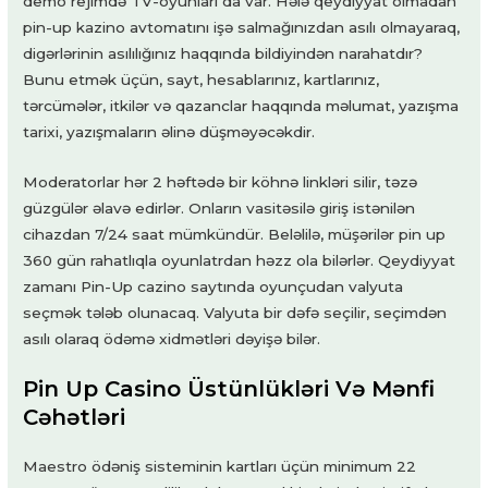
demo rejimdə TV-oyunları da var. Hələ qeydiyyat olmadan
pin-up kazino avtomatını işə salmağınızdan asılı olmayaraq,
digərlərinin asılılığınız haqqında bildiyindən narahatdır?
Bunu etmək üçün, sayt, hesablarınız, kartlarınız,
tərcümələr, itkilər və qazanclar haqqında məlumat, yazışma
tarixi, yazışmaların əlinə düşməyəcəkdir.
Moderatorlar hər 2 həftədə bir köhnə linkləri silir, təzə
güzgülər əlavə edirlər. Onların vasitəsilə giriş istənilən
cihazdan 7/24 saat mümkündür. Beləlilə, müşərilər pin up
360 gün rahatlıqla oyunlatrdan həzz ola bilərlər. Qeydiyyat
zamanı Pin-Up cazino saytında oyunçudan valyuta
seçmək tələb olunacaq. Valyuta bir dəfə seçilir, seçimdən
asılı olaraq ödəmə xidmətləri dəyişə bilər.
Pin Up Casino Üstünlükləri Və Mənfi
Cəhətləri
Maestro ödəniş sisteminin kartları üçün minimum 22