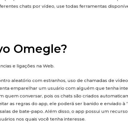
ferentes chats por vídeo, use todas ferramentas disponíve
ovo Omegle?
ncias e ligações na Web.
contro aleatório com estranhos, uso de chamadas de víde
e tenta emparelhar um usuário com alguém que tenha int
m quem conversar, pois os chats são criados automaticam
itar as regras do app, ele poderá ser banido e enviado à 
salas de bate-papo. Além disso, o app possui um recurs
suários nos quais você tenha interesse.