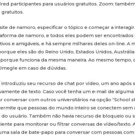
red participantes para usuários gratuitos. Zoom: també
 gratuitos.
 site de namoro, especificar o tópico e começar a interagi
taforma de namoro, e todos eles podem ser encontrados
ativos e amigáveis, e há sempre milhares deles on-line. A 
porque eles são do Reino Unido, Estados Unidos, Austrália 
 porque funciona da mesma maneira. Ao mesmo tempo, o
 Omegle em caso de dúvidas.
 introduziu seu recurso de chat por vídeo, um ano apó
ivamente de texto. Caso você tenha um e-mail de alguma
r conversar com outros universitários na opção “School s
 permite que pessoas do mundo inteiro se conectem sem 
ão do usuário. Também não havia recurso de bloqueio ou s
iente para monitorar ou filtrar conversas de vídeo/texto
uma sala de bate-papo para conversar com pessoas com 