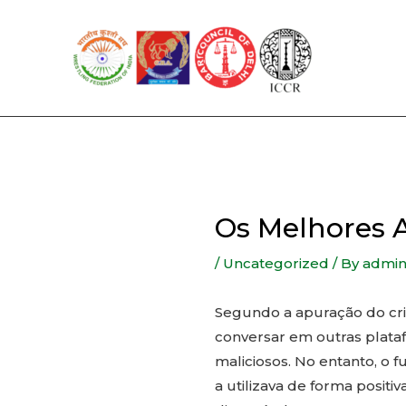
Skip
to
content
Os Melhores 
/
Uncategorized
/ By
admi
Segundo a apuração do cr
conversar em outras plataf
maliciosos. No entanto, o 
a utilizava de forma positi