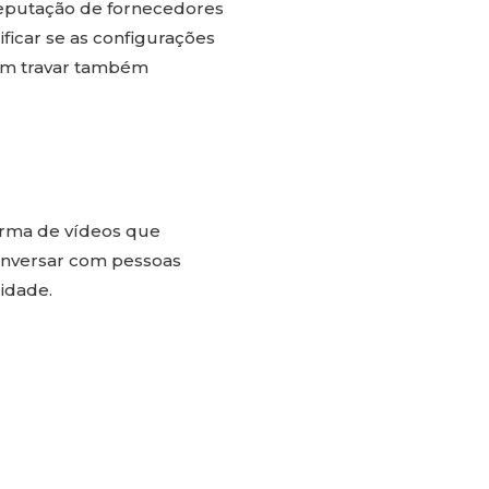
 reputação de fornecedores
ficar se as configurações
dem travar também
forma de vídeos que
onversar com pessoas
lidade.