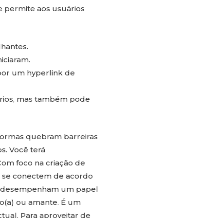
e permite aos usuários
lhantes.
iciaram.
 por um hyperlink de
tórios, mas também pode
aformas quebram barreiras
s. Você terá
 Com foco na criação de
os se conectem de acordo
ine desempenham um papel
o(a) ou amante. É um
tual. Para aproveitar de