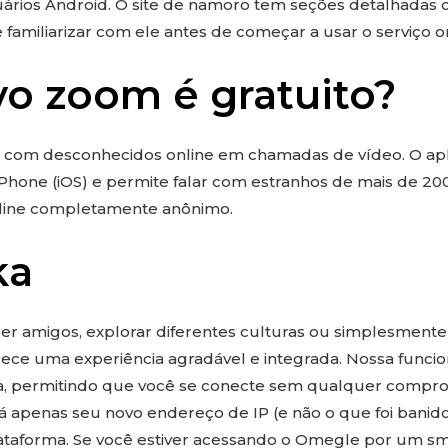
uários Android. O site de namoro tem seções detalhadas 
 familiarizar com ele antes de começar a usar o serviço on
vo zoom é gratuito?
 com desconhecidos online em chamadas de vídeo. O apli
iPhone (iOS) e permite falar com estranhos de mais de 20
line completamente anônimo.
ka
zer amigos, explorar diferentes culturas ou simplesment
ece uma experiência agradável e integrada. Nossa funci
ta, permitindo que você se conecte sem qualquer comprom
á apenas seu novo endereço de IP (e não o que foi banid
ataforma. Se você estiver acessando o Omegle por um s