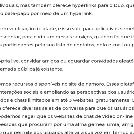
dividuais, mas também oferece hyperlinks para o Duo, qu
 o bate-papo por meio de um hyperlink.
em verificação de idade, e isso vale para aplicativos seme
escentar, para cada um desses serviços, quando foi que in
s participantes pela sua lista de contatos, pelo e-mail ou
ópria live, convidar amigos ou aguardar convidados alea
mada pública já existente.
smos recursos disponíveis no site de namoro. Essas plat
nterações sociais e ampliando as perspectivas dos usuário
ados e chats ilimitados em até 3 websites, gratuitamente.
 oferece diversas salas de conversa para que os usuári
 podemos negar que os websites de chat de vídeo on-l
pessoas que procuram por uma alma gêmea, um(a) amig
o que permite aos usuários alterar a sua voz em tempo ac