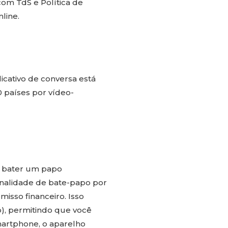
com TdS e Política de
line.
cativo de conversa está
0 países por vídeo-
e bater um papo
onalidade de bate-papo por
isso financeiro. Isso
o), permitindo que você
martphone, o aparelho