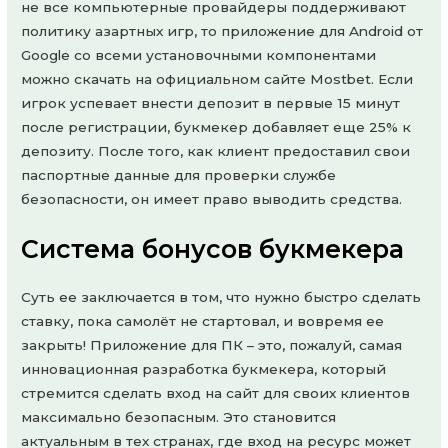
не все компьютерные провайдеры поддерживают
политику азартных игр, то приложение для Android от
Google со всеми установочными компонентами
можно скачать на официальном сайте Mostbet. Если
игрок успевает внести депозит в первые 15 минут
после регистрации, букмекер добавляет еще 25% к
депозиту. После того, как клиент предоставил свои
паспортные данные для проверки службе
безопасности, он имеет право выводить средства.
Система бонусов букмекера
Суть ее заключается в том, что нужно быстро сделать
ставку, пока самолёт не стартовал, и вовремя ее
закрыть! Приложение для ПК – это, пожалуй, самая
инновационная разработка букмекера, который
стремится сделать вход на сайт для своих клиентов
максимально безопасным. Это становится
актуальным в тех странах, где вход на ресурс может