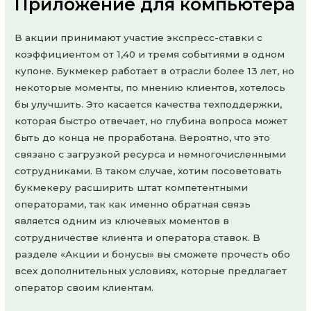
Приложение для компьютера
В акции принимают участие экспресс-ставки с
коэффициентом от 1,40 и тремя событиями в одном
купоне. Букмекер работает в отрасли более 13 лет, но
некоторые моменты, по мнению клиентов, хотелось
бы улучшить. Это касается качества техподдержки,
которая быстро отвечает, но глубина вопроса может
быть до конца не проработана. Вероятно, что это
связано с загрузкой ресурса и немногочисленными
сотрудниками. В таком случае, хотим посоветовать
букмекеру расширить штат компетентными
операторами, так как именно обратная связь
является одним из ключевых моментов в
сотрудничестве клиента и оператора ставок. В
разделе «Акции и бонусы» вы сможете прочесть обо
всех дополнительных условиях, которые предлагает
оператор своим клиентам.