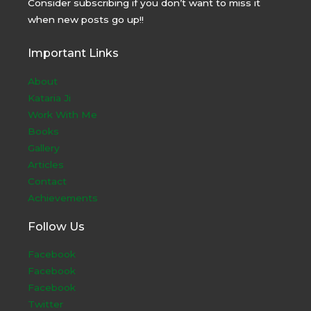
Consider subscribing if you don’t want to miss it
when new posts go up!!
Important Links
About
Kataria Ji
Work With Me
Books
Gallery
Articles
Contact
Achievements
Follow Us
Facebook
Facebook
Facebook
Twitter