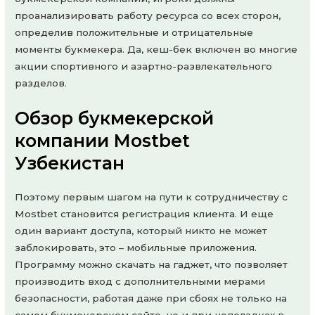
проанализировать работу ресурса со всех сторон,
определив положительные и отрицательные
моменты букмекера. Да, кеш-бек включен во многие
акции спортивного и азартно-развлекательного
разделов.
Обзор букмекерской
компании Mostbet
Узбекистан
Поэтому первым шагом на пути к сотрудничеству с
Mostbet становится регистрация клиента. И еще
один вариант доступа, который никто не может
заблокировать, это – мобильные приложения.
Программу можно скачать на гаджет, что позволяет
производить вход с дополнительными мерами
безопасности, работая даже при сбоях не только на