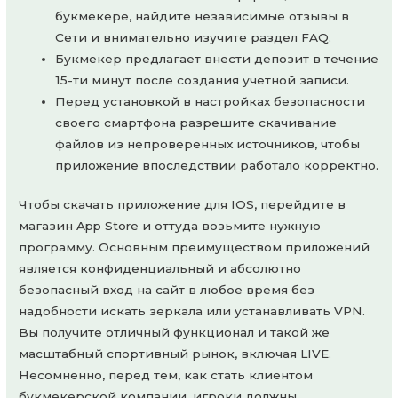
букмекере, найдите независимые отзывы в
Сети и внимательно изучите раздел FAQ.
Букмекер предлагает внести депозит в течение
15-ти минут после создания учетной записи.
Перед установкой в настройках безопасности
своего смартфона разрешите скачивание
файлов из непроверенных источников, чтобы
приложение впоследствии работало корректно.
Чтобы скачать приложение для IOS, перейдите в
магазин App Store и оттуда возьмите нужную
программу. Основным преимуществом приложений
является конфиденциальный и абсолютно
безопасный вход на сайт в любое время без
надобности искать зеркала или устанавливать VPN.
Вы получите отличный функционал и такой же
масштабный спортивный рынок, включая LIVE.
Несомненно, перед тем, как стать клиентом
букмекерской компании, игроки должны