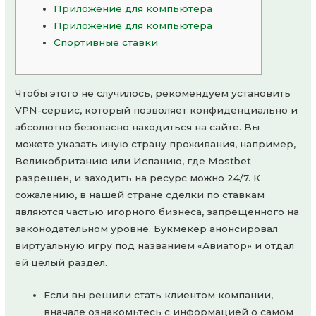
Приложение для компьютера
Приложение для компьютера
Спортивные ставки
Чтобы этого не случилось, рекомендуем установить
VPN-сервис, который позволяет конфиденциально и
абсолютно безопасно находиться на сайте. Вы
можете указать иную страну проживания, например,
Великобританию или Испанию, где Mostbet
разрешен, и заходить на ресурс можно 24/7. К
сожалению, в нашей стране сделки по ставкам
являются частью игорного бизнеса, запрещенного на
законодательном уровне. Букмекер анонсировал
виртуальную игру под названием «Авиатор» и отдал
ей целый раздел.
Если вы решили стать клиентом компании,
вначале ознакомьтесь с информацией о самом