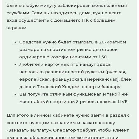
быть в любую минуту заблокирован монопольными
службами. Если вы находитесь дома, лучше всего
вход осуществить с домашнего ПК с большим
экраном.
Средства нужно будет отыграть в 20-кратном
размере на спортивном рынке для ставок-
ординаров с коэффициентами от 1,50.
Любители карточных игр найдут здесь
несколько разновидностей рулетки (русская,
европейская, французская, американская), блек
джек и Техасский Холдем, покер и баккару.
Вы получите отличный функционал и такой же
масштабный спортивный рынок, включая LIVE.
Для этого в личном кабинете нужно зайти в раздел с
соответствующим названием и нажать кнопку
«Заказать выплату». Оператор требует, чтобы клиент
выполнял обналичивание тем же методом, что и