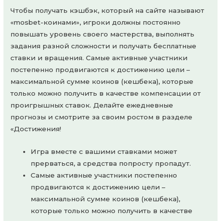
Чтобы получать кэшбэк, который на сайте называют
«mosbet-коинами», игроки должны постоянно
повышать уровень своего мастерства, выполнять
задания разной сложности и получать бесплатные
ставки и вращения. Самые активные участники
постепенно продвигаются к достижению цели –
максимальной сумме коинов (кешбека), которые
только можно получить в качестве компенсации от
проигрышных ставок. Делайте ежедневные
прогнозы и смотрите за своим ростом в разделе
«Достижения!
Игра вместе с вашими ставками может
прерваться, а средства попросту пропадут.
Самые активные участники постепенно
продвигаются к достижению цели –
максимальной сумме коинов (кешбека),
которые только можно получить в качестве