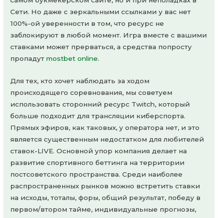
самом букмекерском сайте, но и при неполадках в
Сети. Но даже с зеркальными ссылками у вас нет
100%-ой уверенности в том, что ресурс не
заблокируют в любой момент. Игра вместе с вашими
ставками может прерваться, а средства попросту
пропадут
mostbet online
.
Для тех, кто хочет наблюдать за ходом
происходящего соревнования, мы советуем
использовать сторонний ресурс Twitch, который
больше подходит для трансляции киберспорта.
Прямых эфиров, как таковых, у оператора нет, и это
является существенным недостатком для любителей
ставок-LIVE. Основной упор компания делает на
развитие спортивного беттинга на территории
постсоветского пространства. Среди наиболее
распространенных рынков можно встретить ставки
на исходы, тоталы, форы, общий результат, победу в
первом/втором тайме, индивидуальные прогнозы,