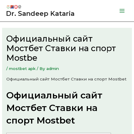
Skip
to
Dr. Sandeep Kataria
Mai
content
Men
Официальный сайт
Мостбет Ставки на спорт
Mostbe
/
mostbet apk
/ By
admin
Официальный сайт Мостбет Ставки на спорт Mostbet
Официальный сайт
Мостбет Ставки на
спорт Mostbet