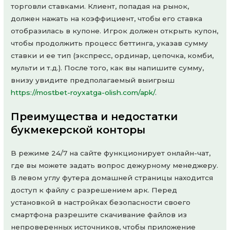
торговли ставками. Клиент, попадая на рынок,
должен нажать на коэффициент, чтобы его ставка
отобразилась в купоне. Игрок должен открыть купон,
чтобы продолжить процесс беттинга, указав сумму
ставки и ее тип (экспресс, ординар, цепочка, комби,
мульти и т.д.). После того, как вы напишите сумму,
внизу увидите предполагаемый выигрыш
https://mostbet-royxatga-olish.com/apk/
.
Преимущества и недостатки
букмекерской конторы
В режиме 24/7 на сайте функционирует онлайн-чат,
где вы можете задать вопрос дежурному менеджеру.
В левом углу футера домашней страницы находится
доступ к файлу с разрешением арк. Перед
установкой в настройках безопасности своего
смартфона разрешите скачивание файлов из
непроверенных источников, чтобы приложение