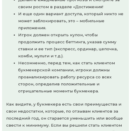
своим ростом в разделе «Достижения!
И еще один вариант доступа, который никто не
может заблокировать, это – мобильные
приложения.
Игрок должен открыть купон, чтобы
продолжить процесс беттинга, указав сумму
ставки и ее тип (экспресс, ординар, цепочка,
комби, мульти и т.д.).
Несомненно, перед тем, как стать клиентом
букмекерской компании, игроки должны
проанализировать работу ресурса со всех
сторон, определив положительные и
отрицательные моменты букмекера.
Как видите, у букмекера есть свои преимущества и
свои недостатки, которые, по отзывам клиентов за
последний год, он старается уменьшить или вообще
свести к минимуму. Если вы решили стать клиентом