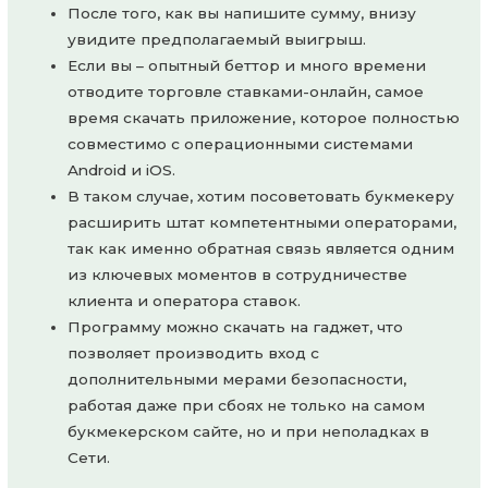
После того, как вы напишите сумму, внизу
увидите предполагаемый выигрыш.
Если вы – опытный беттор и много времени
отводите торговле ставками-онлайн, самое
время скачать приложение, которое полностью
совместимо с операционными системами
Android и iOS.
В таком случае, хотим посоветовать букмекеру
расширить штат компетентными операторами,
так как именно обратная связь является одним
из ключевых моментов в сотрудничестве
клиента и оператора ставок.
Программу можно скачать на гаджет, что
позволяет производить вход с
дополнительными мерами безопасности,
работая даже при сбоях не только на самом
букмекерском сайте, но и при неполадках в
Сети.