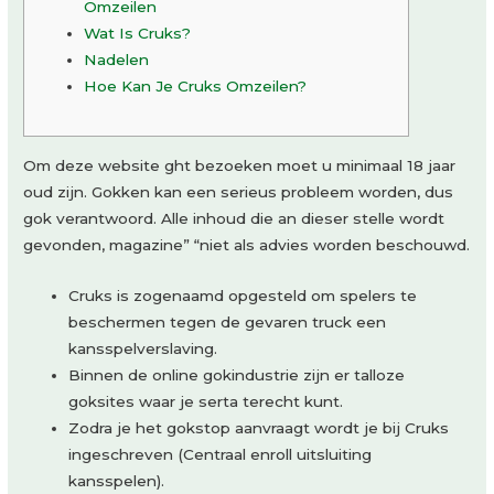
Omzeilen
Wat Is Cruks?
Nadelen
Hoe Kan Je Cruks Omzeilen?
Om deze website ght bezoeken moet u minimaal 18 jaar
oud zijn. Gokken kan een serieus probleem worden, dus
gok verantwoord. Alle inhoud die an dieser stelle wordt
gevonden, magazine” “niet als advies worden beschouwd.
Cruks is zogenaamd opgesteld om spelers te
beschermen tegen de gevaren truck een
kansspelverslaving.
Binnen de online gokindustrie zijn er talloze
goksites waar je serta terecht kunt.
Zodra je het gokstop aanvraagt wordt je bij Cruks
ingeschreven (Centraal enroll uitsluiting
kansspelen).