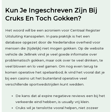
Kun Je Ingeschreven Zijn Bij
Cruks En Toch Gokken?
Het woord will be een acroniem voor Centraal Register
Uitsluiting Kansspelen. In para praktijk is het een
database opgezet door de Nederlandse overheid voor
mensen die (tijdelijk) niet mogen gokken. Op de website
vehicle de Jellinek vind je veel goede informatie over
problematisch gokken, maar ook over te veel drinken, te
veel blowen en lo veel gamen. Om nog even terug te
komen operative het spelaanbod; ik vind het vooral dat je
bij een casino uit het buitenland operative veel
verschillende sportwedstrijden kunt wedden.
De kans dat al expire negatieve reviews een bij het
verkeerde eind hebben, is usually vrij klein.
Cruks wil je tenslotte vooral helpen, niet zozeer