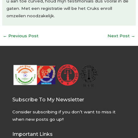
u aan toe curved, houd mijn testimonials dus vooral in de
gaten. Met een registratie will be het Cruks enroll
omzeilen noodzakelijk.
Post
←
Previous Post
Next Post
→
navigation
Subscribe To My Newsletter
Consider subscribing if you don’t want to miss it
when new posts go up!!
Important Links