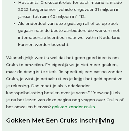
Het aantal Crukscontroles for each maand is inside
2023 toegenomen, vehicle ongeveer 31 miljoen in
januari tot ruim 40 miljoen in” “12.
Als onderdeel van deze gids zijn all of us op zoek
gegaan naar de beste aanbieders die werken met
internationale licenties, maar wel within Nederland
kunnen worden bezocht.
Waarschijnlijk weet u wel dat het geen goed idee is om
Cruks te omzeilen. En eigenlijk wil je niet meer gokken,
maar de drang is te sterk. Je speelt bij een casino zonder
Cruks, je wint, je betaalt uit en je krijgt het geld operative
je rekening. Dan moet je als Nederlander
kansspelbelasting betalen over je winst.” “[newline]Heb
je na het lezen van deze pagina nog vragen over Cruks of
het omzeilen hiervan?
gokken zonder cruks
Gokken Met Een Cruks Inschrijving