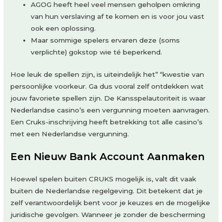
AGOG heeft heel veel mensen geholpen omkring
van hun verslaving af te komen en is voor jou vast
ook een oplossing.
Maar sommige spelers ervaren deze (soms
verplichte) gokstop wie té beperkend.
Hoe leuk de spellen zijn, is uiteindelijk het” “kwestie van
persoonlijke voorkeur. Ga dus vooral zelf ontdekken wat
jouw favoriete spellen zijn. De Kansspelautoriteit is waar
Nederlandse casino’s een vergunning moeten aanvragen.
Een Cruks-inschrijving heeft betrekking tot alle casino’s
met een Nederlandse vergunning.
Een Nieuw Bank Account Aanmaken
Hoewel spelen buiten CRUKS mogelijk is, valt dit vaak
buiten de Nederlandse regelgeving. Dit betekent dat je
zelf verantwoordelijk bent voor je keuzes en de mogelijke
juridische gevolgen. Wanneer je zonder de bescherming