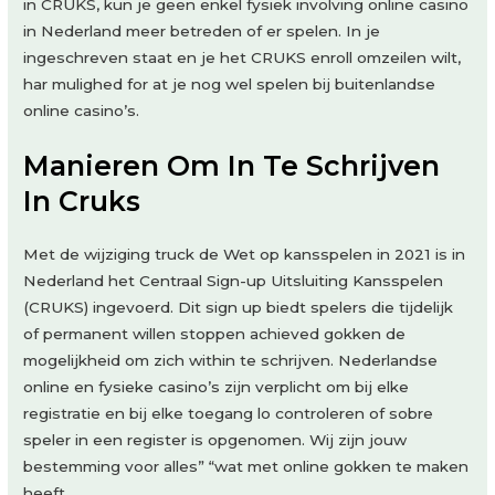
in CRUKS, kun je geen enkel fysiek involving online casino
in Nederland meer betreden of er spelen. In je
ingeschreven staat en je het CRUKS enroll omzeilen wilt,
har mulighed for at je nog wel spelen bij buitenlandse
online casino’s.
Manieren Om In Te Schrijven
In Cruks
Met de wijziging truck de Wet op kansspelen in 2021 is in
Nederland het Centraal Sign-up Uitsluiting Kansspelen
(CRUKS) ingevoerd. Dit sign up biedt spelers die tijdelijk
of permanent willen stoppen achieved gokken de
mogelijkheid om zich within te schrijven. Nederlandse
online en fysieke casino’s zijn verplicht om bij elke
registratie en bij elke toegang lo controleren of sobre
speler in een register is opgenomen. Wij zijn jouw
bestemming voor alles” “wat met online gokken te maken
heeft.