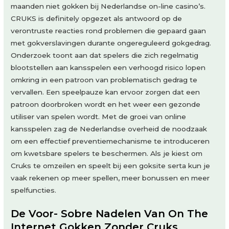
maanden niet gokken bij Nederlandse on-line casino’s.
CRUKS is definitely opgezet als antwoord op de
verontruste reacties rond problemen die gepaard gaan
met gokverslavingen durante ongereguleerd gokgedrag.
Onderzoek toont aan dat spelers die zich regelmatig
blootstellen aan kansspelen een verhoogd risico lopen
omkring in een patroon van problematisch gedrag te
vervallen. Een speelpauze kan ervoor zorgen dat een
patroon doorbroken wordt en het weer een gezonde
utiliser van spelen wordt. Met de groei van online
kansspelen zag de Nederlandse overheid de noodzaak
om een effectief preventiemechanisme te introduceren
om kwetsbare spelers te beschermen. Als je kiest om
Cruks te omzeilen en speelt bij een goksite serta kun je
vaak rekenen op meer spellen, meer bonussen en meer
spelfuncties.
De Voor- Sobre Nadelen Van On The
Internet Gokken Zonder Cruks