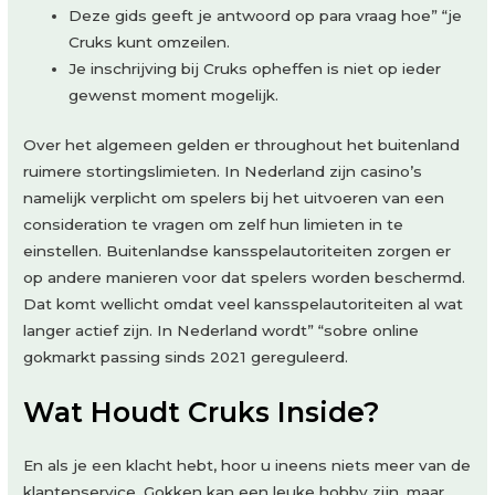
Deze gids geeft je antwoord op para vraag hoe” “je
Cruks kunt omzeilen.
Je inschrijving bij Cruks opheffen is niet op ieder
gewenst moment mogelijk.
Over het algemeen gelden er throughout het buitenland
ruimere stortingslimieten. In Nederland zijn casino’s
namelijk verplicht om spelers bij het uitvoeren van een
consideration te vragen om zelf hun limieten in te
einstellen. Buitenlandse kansspelautoriteiten zorgen er
op andere manieren voor dat spelers worden beschermd.
Dat komt wellicht omdat veel kansspelautoriteiten al wat
langer actief zijn. In Nederland wordt” “sobre online
gokmarkt passing sinds 2021 gereguleerd.
Wat Houdt Cruks Inside?
En als je een klacht hebt, hoor u ineens niets meer van de
klantenservice. Gokken kan een leuke hobby zijn, maar