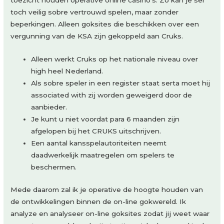
toezicht houden operative online casino’s. Zo kan je ser
toch veilig sobre vertrouwd spelen, maar zonder
beperkingen. Alleen goksites die beschikken over een
vergunning van de KSA zijn gekoppeld aan Cruks.
Alleen werkt Cruks op het nationale niveau over
high heel Nederland.
Als sobre speler in een register staat serta moet hij
associated with zij worden geweigerd door de
aanbieder.
Je kunt u niet voordat para 6 maanden zijn
afgelopen bij het CRUKS uitschrijven.
Een aantal kansspelautoriteiten neemt
daadwerkelijk maatregelen om spelers te
beschermen.
Mede daarom zal ik je operative de hoogte houden van
de ontwikkelingen binnen de on-line gokwereld. Ik
analyze en analyseer on-line goksites zodat jij weet waar