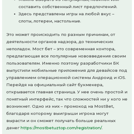
составить собственный лист предпочтений.
Здесь представлены игры на любой вкус –
слоты, лотереи, настольные.
Это может происходить по разным причинам, от
деятельности органов надзора, до технических
неполадок. Мост бет – это современная контора,
предлагающая все популярные нововведения своим
пользователям. Именно поэтому разработчики БК
выпустили мобильные приложения для девайсов под
управлением операционной системы Андроид и iOS.
Перейдя на официальный сайт букмекера,
открывается главная страница. У нее очень простой и
понятный интерфейс, так что сложностей ни у кого не
возникнет. Одно из них – промокод на MostBet,
благодаря которому выигрыши игрока могут
вырасти и он сможет получать больше реальных
денег
https://mostbetuztop.com/registration/
.