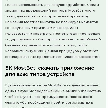
нельзя использовать для покупки фрибетов. Среди
акционных предложений конторы Мостбет много
таких, для участия в которых нужен промокод.
Компания MostBet никогда не блокирует клиентов
по надуманным причинам и всегда идёт
пользователям навстречу. Поэтому, если произошло
недоразумение и блокировка оказалась ошибочной,
букмекер приложит все усилия к тому, чтобы
исправить ситуацию. Данная процедура у MostBet
стандартная и не представляет никаких сложностей.
БК MostBet: скачать приложение
для всех типов устройств
Букмекерская контора MostBet – на данный момент
одно из лучших предложений на рынке Узбекистана.
Чтобы получить все преимущества постоянного
члена клуба, необходимо пройти регистрацию в