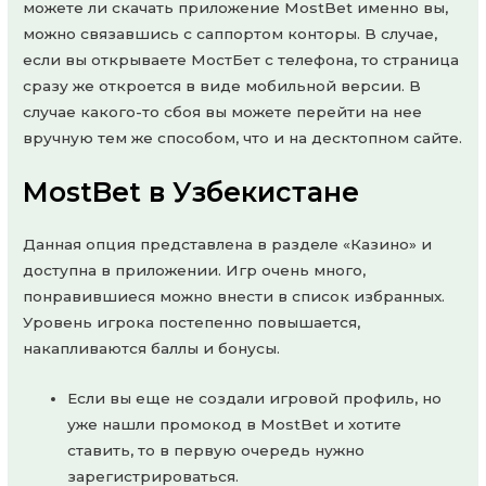
можете ли скачать приложение MostBet именно вы,
можно связавшись с саппортом конторы. В случае,
если вы открываете МостБет с телефона, то страница
сразу же откроется в виде мобильной версии. В
случае какого-то сбоя вы можете перейти на нее
вручную тем же способом, что и на десктопном сайте.
MostBet в Узбекистане
Данная опция представлена в разделе «Казино» и
доступна в приложении. Игр очень много,
понравившиеся можно внести в список избранных.
Уровень игрока постепенно повышается,
накапливаются баллы и бонусы.
Если вы еще не создали игровой профиль, но
уже нашли промокод в MostBet и хотите
ставить, то в первую очередь нужно
зарегистрироваться.