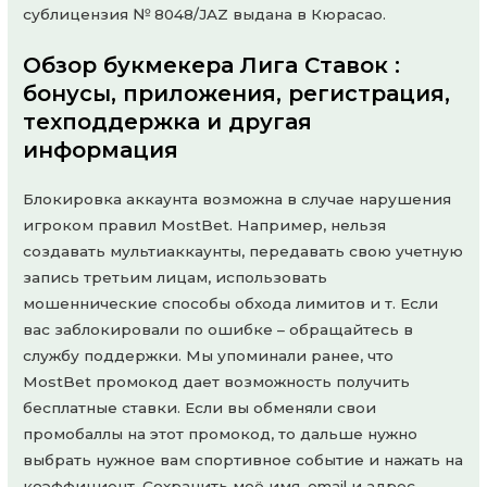
сублицензия № 8048/JAZ выдана в Кюрасао.
Обзор букмекера Лига Ставок :
бонусы, приложения, регистрация,
техподдержка и другая
информация
Блокировка аккаунта возможна в случае нарушения
игроком правил MostBet. Например, нельзя
создавать мультиаккаунты, передавать свою учетную
запись третьим лицам, использовать
мошеннические способы обхода лимитов и т. Если
вас заблокировали по ошибке – обращайтесь в
службу поддержки. Мы упоминали ранее, что
MostBet промокод дает возможность получить
бесплатные ставки. Если вы обменяли свои
промобаллы на этот промокод, то дальше нужно
выбрать нужное вам спортивное событие и нажать на
коэффициент. Сохранить моё имя, email и адрес