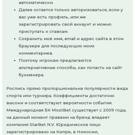
автоматически.
Далее остается только авторизоваться, если у
вас уже есть профиль, или же
зарегистрировать свой аккаунт и можно
приступать к ставкам.
Сохранить моё имя, email и адрес сайта в этом
браузере для последующих моих
комментариев.
Поэтому игрокам предлагаются
альтернативные способы, как попасть на сайт
букмекера.
Роспись прямо пропорциональна популярности вида
спорта или турнира. Коэффициенты достаточно
высоки и соответствуют вероятности события.
Международная БК MostBet существует с 2009 года,
на данный момент правами на бренд владеет
компания StarBet N.V. Юридическое лицо
зарегистрировано на Кипре, в Никосии,