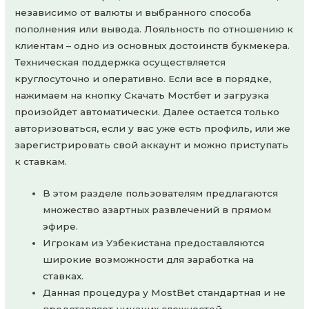
независимо от валюты и выбранного способа
пополнения или вывода. Лояльность по отношению к
клиентам – одно из основных достоинств букмекера.
Техническая поддержка осуществляется
круглосуточно и оперативно. Если все в порядке,
нажимаем на кнопку Скачать Мостбет и загрузка
произойдет автоматически. Далее остается только
авторизоваться, если у вас уже есть профиль, или же
зарегистрировать свой аккаунт и можно приступать
к ставкам.
В этом разделе пользователям предлагаются
множество азартных развлечений в прямом
эфире.
Игрокам из Узбекистана предоставляются
широкие возможности для заработка на
ставках.
Данная процедура у MostBet стандартная и не
представляет никаких сложностей.