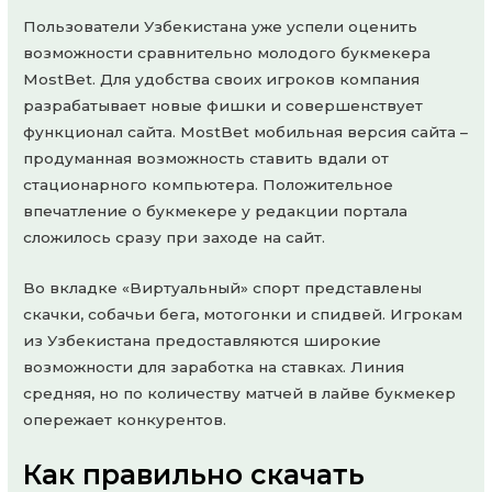
Пользователи Узбекистана уже успели оценить
возможности сравнительно молодого букмекера
MostBet. Для удобства своих игроков компания
разрабатывает новые фишки и совершенствует
функционал сайта. MostBet мобильная версия сайта –
продуманная возможность ставить вдали от
стационарного компьютера. Положительное
впечатление о букмекере у редакции портала
сложилось сразу при заходе на сайт.
Во вкладке «Виртуальный» спорт представлены
скачки, собачьи бега, мотогонки и спидвей. Игрокам
из Узбекистана предоставляются широкие
возможности для заработка на ставках. Линия
средняя, но по количеству матчей в лайве букмекер
опережает конкурентов.
Как правильно скачать