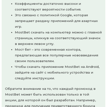
Коэффициенты достаточно высоки и
соответствуют вероятности события.
Это связано с политикой Google, которая
запрещает раздачу приложений для азартных
игр.
MostBet скачать на компьютер можно с главной
страницы, кликнув на соответствующий значок
в верхнем левом углу.
Мост бет – это современная контора,
предлагающая все популярные нововведения
своим пользователям.
Чтобы скачать приложение MostBet на Android,
зайдите на сайт с мобильного устройства и
следуйте инструкции.
Обратите внимание на то, что каждый промокод в
MostBet может быть использован только в той
акции, для которой он был разработан. Например,
промокод для получения приветственного бонуса