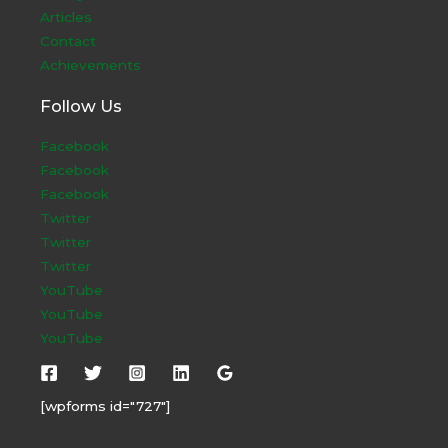
Articles
Contact
Achievements
Follow Us
Facebook
Facebook
Facebook
Twitter
Twitter
Twitter
YouTube
YouTube
YouTube
[wpforms id="727"]