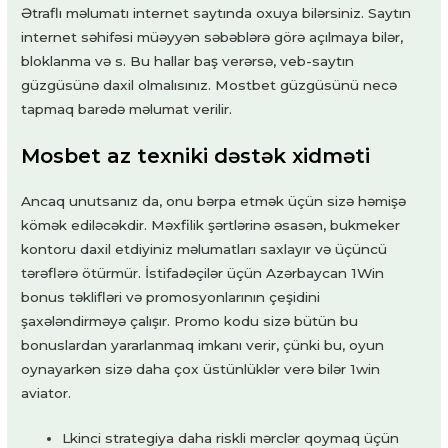
Ətraflı məlumatı internet saytında oxuya bilərsiniz. Saytın
internet səhifəsi müəyyən səbəblərə görə açılmaya bilər,
bloklanma və s. Bu hallar baş verərsə, veb-saytın
güzgüsünə daxil olmalısınız. Mostbet güzgüsünü necə
tapmaq barədə məlumat verilir.
Mosbet az texniki dəstək xidməti
Ancaq unutsanız da, onu bərpa etmək üçün sizə həmişə
kömək ediləcəkdir. Məxfilik şərtlərinə əsasən, bukmeker
kontoru daxil etdiyiniz məlumatları saxlayır və üçüncü
tərəflərə ötürmür. İstifadəçilər üçün Azərbaycan 1Win
bonus təklifləri və promosyonlarının çeşidini
şaxələndirməyə çalışır. Promo kodu sizə bütün bu
bonuslardan yararlanmaq imkanı verir, çünki bu, oyun
oynayarkən sizə daha çox üstünlüklər verə bilər 1win
aviator.
Lkinci strategiya daha riskli mərclər qoymaq üçün