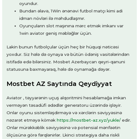
oyundur.
Bundan əlavə, 1Win ənənəvi futbol matçı kimi adi
idman növləri ilə məhdudlaşmır.
Oyunçuların slot maşınına mərc etmək imkanı var
1win aviator geniş məbləğlər üçün.
Lakin bunun futbolçular üçün heç bir hüquqi nəticəsi
yoxdur. Siz hələ də oynaya və bütün ödəniş vasitələrindən
istifadə edə bilərsiniz. Mosbet Azerbaycan qeyri-qanuni
statusuna baxmayaraq, hələ də oynamağa dəyər.
Mostbet AZ Saytında Qeydiyyat
Aviator , təyyarənin uçuş alqoritmini hesablamağa imkan
verməyən təsadüfi ədədlər generatoru üzərində işləyir.
Onlar oyunu sistemləşdirməyə və xərclərin səviyyəsinə
nəzarət etməyə kömək
https://mostbet-az.xyz/yukle/
edir.
Onlar mürəkkəblik səviyyəsinə və potensial mənfəətin
ölçüsünə görə fərqlənirlər. Lkinci strategiya daha riskli