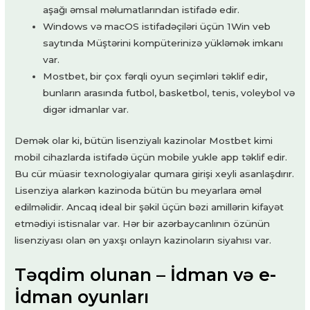
aşağı əmsal məlumatlarından istifadə edir.
Windows və macOS istifadəçiləri üçün 1Win veb
saytında Müştərini kompüterinizə yükləmək imkanı
var.
Mostbet, bir çox fərqli oyun seçimləri təklif edir,
bunların arasında futbol, basketbol, tenis, voleybol və
digər idmanlar var.
Demək olar ki, bütün lisenziyalı kazinolar Mostbet kimi
mobil cihazlarda istifadə üçün mobile yukle app təklif edir.
Bu cür müasir texnologiyalar qumara girişi xeyli asanlaşdırır.
Lisenziya alarkən kazinoda bütün bu meyarlara əməl
edilməlidir. Ancaq ideal bir şəkil üçün bəzi amillərin kifayət
etmədiyi istisnalar var. Hər bir azərbaycanlının özünün
lisenziyası olan ən yaxşı onlayn kazinoların siyahısı var.
Təqdim olunan – İdman və e-
İdman oyunları