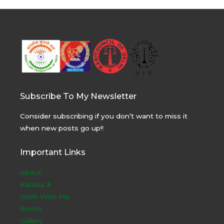
Subscribe To My Newsletter
Consider subscribing if you don’t want to miss it
when new posts go up!!
Important Links
About
Kataria Ji
Work With Me
Books
Gallery