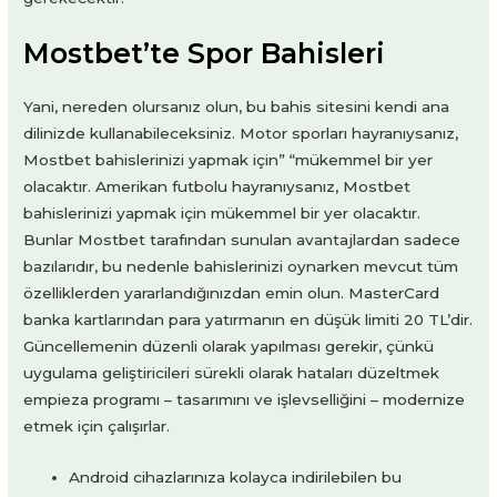
Mostbet’te Spor Bahisleri
Yani, nereden olursanız olun, bu bahis sitesini kendi ana
dilinizde kullanabileceksiniz. Motor sporları hayranıysanız,
Mostbet bahislerinizi yapmak için” “mükemmel bir yer
olacaktır. Amerikan futbolu hayranıysanız, Mostbet
bahislerinizi yapmak için mükemmel bir yer olacaktır.
Bunlar Mostbet tarafından sunulan avantajlardan sadece
bazılarıdır, bu nedenle bahislerinizi oynarken mevcut tüm
özelliklerden yararlandığınızdan emin olun. MasterCard
banka kartlarından para yatırmanın en düşük limiti 20 TL’dir.
Güncellemenin düzenli olarak yapılması gerekir, çünkü
uygulama geliştiricileri sürekli olarak hataları düzeltmek
empieza programı – tasarımını ve işlevselliğini – modernize
etmek için çalışırlar.
Android cihazlarınıza kolayca indirilebilen bu