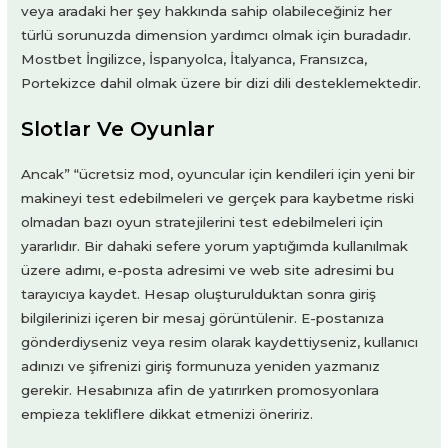
veya aradaki her şey hakkında sahip olabileceğiniz her
türlü sorunuzda dimension yardımcı olmak için buradadır.
Mostbet İngilizce, İspanyolca, İtalyanca, Fransızca,
Portekizce dahil olmak üzere bir dizi dili desteklemektedir.
Slotlar Ve Oyunlar
Ancak” “ücretsiz mod, oyuncular için kendileri için yeni bir
makineyi test edebilmeleri ve gerçek para kaybetme riski
olmadan bazı oyun stratejilerini test edebilmeleri için
yararlıdır. Bir dahaki sefere yorum yaptığımda kullanılmak
üzere adımı, e-posta adresimi ve web site adresimi bu
tarayıcıya kaydet. Hesap oluşturulduktan sonra giriş
bilgilerinizi içeren bir mesaj görüntülenir. E-postanıza
gönderdiyseniz veya resim olarak kaydettiyseniz, kullanıcı
adınızı ve şifrenizi giriş formunuza yeniden yazmanız
gerekir. Hesabınıza afin de yatırırken promosyonlara
empieza tekliflere dikkat etmenizi öneririz.