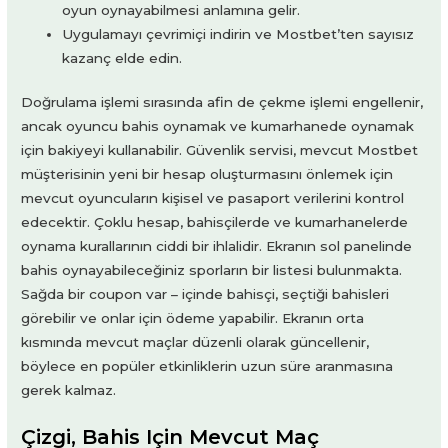
oyun oynayabilmesi anlamına gelir.
Uygulamayı çevrimiçi indirin ve Mostbet’ten sayısız
kazanç elde edin.
Doğrulama işlemi sırasında afin de çekme işlemi engellenir,
ancak oyuncu bahis oynamak ve kumarhanede oynamak
için bakiyeyi kullanabilir. Güvenlik servisi, mevcut Mostbet
müşterisinin yeni bir hesap oluşturmasını önlemek için
mevcut oyuncuların kişisel ve pasaport verilerini kontrol
edecektir. Çoklu hesap, bahisçilerde ve kumarhanelerde
oynama kurallarının ciddi bir ihlalidir. Ekranın sol panelinde
bahis oynayabileceğiniz sporların bir listesi bulunmakta.
Sağda bir coupon var – içinde bahisçi, seçtiği bahisleri
görebilir ve onlar için ödeme yapabilir. Ekranın orta
kısmında mevcut maçlar düzenli olarak güncellenir,
böylece en popüler etkinliklerin uzun süre aranmasına
gerek kalmaz.
Çizgi, Bahis Için Mevcut Maç