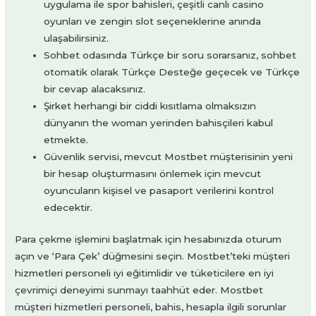
uygulama ile spor bahisleri, çeşitli canlı casino
oyunları ve zengin slot seçeneklerine anında
ulaşabilirsiniz.
Sohbet odasında Türkçe bir soru sorarsanız, sohbet
otomatik olarak Türkçe Desteğe geçecek ve Türkçe
bir cevap alacaksınız.
Şirket herhangi bir ciddi kısıtlama olmaksızın
dünyanın the woman yerinden bahisçileri kabul
etmekte.
Güvenlik servisi, mevcut Mostbet müşterisinin yeni
bir hesap oluşturmasını önlemek için mevcut
oyuncuların kişisel ve pasaport verilerini kontrol
edecektir.
Para çekme işlemini başlatmak için hesabınızda oturum
açın ve ‘Para Çek’ düğmesini seçin. Mostbet’teki müşteri
hizmetleri personeli iyi eğitimlidir ve tüketicilere en iyi
çevrimiçi deneyimi sunmayı taahhüt eder. Mostbet
müşteri hizmetleri personeli, bahis, hesapla ilgili sorunlar