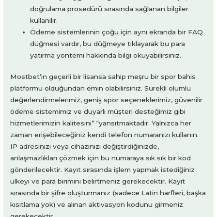
doğrulama prosedürü sırasında sağlanan bilgiler
kullanılır.
Ödeme sistemlerinin çoğu için aynı ekranda bir FAQ
düğmesi vardır, bu düğmeye tıklayarak bu para
yatırma yöntemi hakkında bilgi okuyabilirsiniz.
Mostbet’in geçerli bir lisansa sahip meşru bir spor bahis
platformu olduğundan emin olabilirsiniz. Sürekli olumlu
değerlendirmelerimiz, geniş spor seçeneklerimiz, güvenilir
ödeme sistemimiz ve duyarlı müşteri desteğimiz gibi
hizmetlerimizin kalitesini” “yansıtmaktadır. Yalnızca her
zaman erişebileceğiniz kendi telefon numaranızı kullanın.
IP adresinizi veya cihazınızı değiştirdiğinizde,
anlaşmazlıkları çözmek için bu numaraya sık sık bir kod
gönderilecektir. Kayıt sırasında işlem yapmak istediğiniz
ülkeyi ve para birimini belirtmeniz gerekecektir. Kayıt
sırasında bir şifre oluşturmanız (sadece Latin harfleri, başka
kısıtlama yok) ve alınan aktivasyon kodunu girmeniz
gerekecektir.