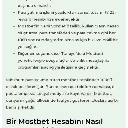
başında olmalıdır.
Para yatırma işlemi yapıldıktan sonra, tutarın %125’i
reward hesabınıza eklenecektir.
Mostbet’in Canlı Sohbet özelliği, kullanıcıların hesap
oluşturma, para transferleri ve para çekme gibi her
türlü sorusunda yardım almaları için hızlı ve etkili bir
yol sağlar.
Diğer bir seçenek ise Türkiye’deki Mostbet
yöneticileriyle sosyal ağlar ve anlık mesajlaşma
programları aracılığıyla iletişime geçmektir.
Minimum para çekme tutarı mostbet tarafından 1000₹
olarak belirlenmiştir. Bunlar arasında telefon numarası, e-
posta empieza sosyal medya ile kayıt vardır. Mostbet,
dünyanın çoğu ülkesinde faaliyet gösteren uluslararası bir
bahis şirketidir.
Bir Mostbet Hesabını Nasıl