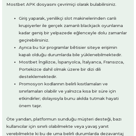
Mostbet APK dosyasını çevrimiçi olarak bulabilirsiniz.
Giriş yaparak, yenilikçi slot makinelerinden canlı
krupiyerler ile gerçek zamanlı blackjack oyunlarına
kadar geniş bir yelpazede eğlenceyle dolu zamanlar
geçirebilirsiniz.
Ayrıca bu tür programlar bêtisier siteye erişimin
kapalı olduğu durumlarda bile yüklenebilmektedir.
Mostbet İngilizce, İspanyolca, İtalyanca, Fransızca,
Portekizce dahil olmak üzere bir dizi dili
desteklemektedir.
Promosyon kodlarının belirli kısıtlamaları ve
sınırlamaları olabilir ve yalnızca kısa bir süre için
etkindirler; dolayısıyla bunu akılda tutmak hayati
önem taşır.
Öte yandan, platformun sunduğu müşteri desteği, bazı
kullanıcılar için sınırlı olabilmekte veya yavaş yanıt
verebilmekte ki bu de uma belirli durumlarda dezavantaj