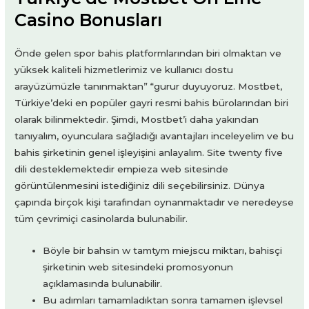
Casino Bonusları
Önde gelen spor bahis platformlarından biri olmaktan ve
yüksek kaliteli hizmetlerimiz ve kullanıcı dostu
arayüzümüzle tanınmaktan” “gurur duyuyoruz. Mostbet,
Türkiye’deki en popüler gayri resmi bahis bürolarından biri
olarak bilinmektedir. Şimdi, Mostbet’i daha yakından
tanıyalım, oyunculara sağladığı avantajları inceleyelim ve bu
bahis şirketinin genel işleyişini anlayalım. Site twenty five
dili desteklemektedir empieza web sitesinde
görüntülenmesini istediğiniz dili seçebilirsiniz. Dünya
çapında birçok kişi tarafından oynanmaktadır ve neredeyse
tüm çevrimiçi casinolarda bulunabilir.
Böyle bir bahsin w tamtym miejscu miktarı, bahisçi
şirketinin web sitesindeki promosyonun
açıklamasında bulunabilir.
Bu adımları tamamladıktan sonra tamamen işlevsel