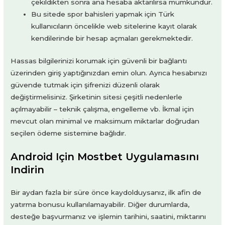
çekildikten sonra ana hesaba aktarılırsa mümkündür.
Bu sitede spor bahisleri yapmak için Türk
kullanıcıların öncelikle web sitelerine kayıt olarak
kendilerinde bir hesap açmaları gerekmektedir.
Hassas bilgilerinizi korumak için güvenli bir bağlantı
üzerinden giriş yaptığınızdan emin olun. Ayrıca hesabınızı
güvende tutmak için şifrenizi düzenli olarak
değiştirmelisiniz. Şirketinin sitesi çeşitli nedenlerle
açılmayabilir – teknik çalışma, engelleme vb. İkmal için
mevcut olan minimal ve maksimum miktarlar doğrudan
seçilen ödeme sistemine bağlıdır.
Android Için Mostbet Uygulamasını
Indirin
Bir aydan fazla bir süre önce kaydolduysanız, ilk afin de
yatırma bonusu kullanılamayabilir. Diğer durumlarda,
desteğe başvurmanız ve işlemin tarihini, saatini, miktarını