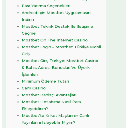
Para Yatırma Seçenekleri
Android Için Mostbet Uygulamasını
Indirin
Mostbet Teknik Destek Ile Iletişime
Geçme
Mostbet On The Internet Casino
Mostbet Login – Mostbet Türkiye Mobil
Giriş
Mostbet Giriş Türkiye: Mostbet Casino
& Bahis Adresi Bonusları Ve Üyelik
İşlemleri
Minimum Ödeme Tutarı
Canlı Casino
Mostbet Bahisçi Avantajları
Mostbet Hesabıma Nasıl Para
Ekleyebilirim?
Mostbet’te Kriket Maçlarının Canlı
Yayınlarını Izleyebilir Miyim?