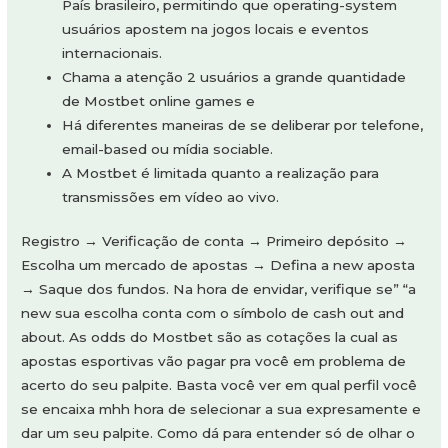
País brasileiro, permitindo que operating-system
usuários apostem na jogos locais e eventos
internacionais.
Chama a atenção 2 usuários a grande quantidade
de Mostbet online games e
Há diferentes maneiras de se deliberar por telefone,
email-based ou mídia sociable.
A Mostbet é limitada quanto a realização para
transmissões em vídeo ao vivo.
Registro → Verificação de conta → Primeiro depósito →
Escolha um mercado de apostas → Defina a new aposta
→ Saque dos fundos. Na hora de envidar, verifique se” “a
new sua escolha conta com o símbolo de cash out and
about. As odds do Mostbet são as cotações la cual as
apostas esportivas vão pagar pra você em problema de
acerto do seu palpite. Basta você ver em qual perfil você
se encaixa mhh hora de selecionar a sua expresamente e
dar um seu palpite. Como dá para entender só de olhar o