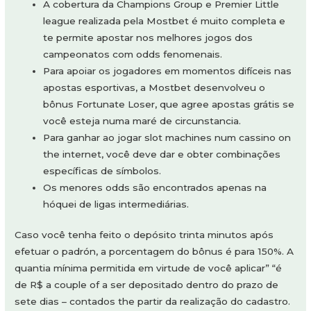
A cobertura da Champions Group e Premier Little
league realizada pela Mostbet é muito completa e
te permite apostar nos melhores jogos dos
campeonatos com odds fenomenais.
Para apoiar os jogadores em momentos difíceis nas
apostas esportivas, a Mostbet desenvolveu o
bônus Fortunate Loser, que agree apostas grátis se
você esteja numa maré de circunstancia.
Para ganhar ao jogar slot machines num cassino on
the internet, você deve dar e obter combinações
específicas de símbolos.
Os menores odds são encontrados apenas na
hóquei de ligas intermediárias.
Caso você tenha feito o depósito trinta minutos após
efetuar o padrón, a porcentagem do bônus é para 150%. A
quantia mínima permitida em virtude de você aplicar” “é
de R$ a couple of a ser depositado dentro do prazo de
sete dias – contados the partir da realização do cadastro.