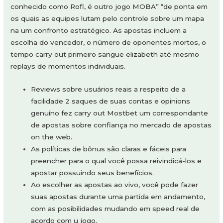
conhecido como Rofl, é outro jogo MOBA” “de ponta em
os quais as equipes lutam pelo controle sobre um mapa
na um confronto estratégico. As apostas incluem a
escolha do vencedor, o número de oponentes mortos, o
tempo carry out primeiro sangue elizabeth até mesmo
replays de momentos individuais.
Reviews sobre usuários reais a respeito de a
facilidade 2 saques de suas contas e opinions
genuíno fez carry out Mostbet um correspondante
de apostas sobre confiança no mercado de apostas
on the web.
As políticas de bônus são claras e fáceis para
preencher para o qual você possa reivindicá-los e
apostar possuindo seus benefícios.
Ao escolher as apostas ao vivo, você pode fazer
suas apostas durante uma partida em andamento,
com as posibilidades mudando em speed real de
acordo com u jogo.