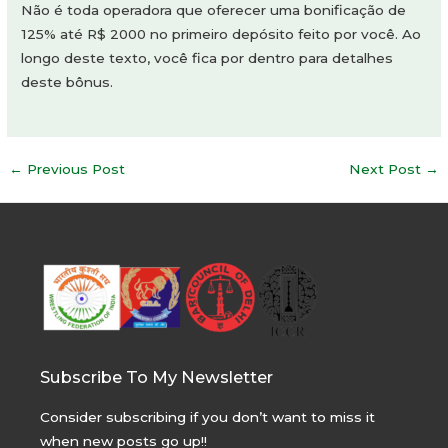
Não é toda operadora que oferecer uma bonificação de
125% até R$ 2000 no primeiro depósito feito por você. Ao
longo deste texto, você fica por dentro para detalhes
deste bônus.
Post
←
Previous Post
Next Post
→
navigation
Subscribe To My Newsletter
Consider subscribing if you don’t want to miss it
when new posts go up!!