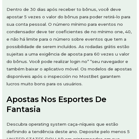
Dentro de 30 dias após receber to bônus, você deve
apostar 5 vezes o valor do bônus para poder retirá-lo para
sua conta pessoal. O número mínimo para eventos no
condensador deve ter coeficientes de no mínimo one, 40,
e não há limite para o número sobre eventos que tem a
possibilidade de serem incluídos. As rodadas grátis estão
sujeitas a uma exigência de aposta para 60 vezes u valor
do bônus. Você pode realizar login no” “seu navegador e
também baixar o aplicativo móvel. Os modelos de apostas
disponíveis após o inspección no MostBet garantem
lucros muito bons para os usuários.
Apostas Nos Esportes De
Fantasia
Descubra operating system caça-níqueis que estão
definindo a tendência deste ano. Deposite pelo menos 5