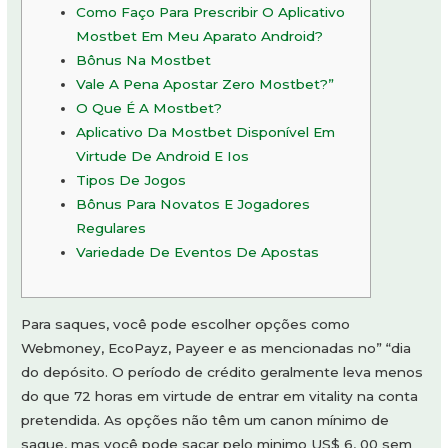
Como Faço Para Prescribir O Aplicativo
Mostbet Em Meu Aparato Android?
Bônus Na Mostbet
Vale A Pena Apostar Zero Mostbet?”
O Que É A Mostbet?
Aplicativo Da Mostbet Disponível Em
Virtude De Android E Ios
Tipos De Jogos
Bônus Para Novatos E Jogadores
Regulares
Variedade De Eventos De Apostas
Para saques, você pode escolher opções como
Webmoney, EcoPayz, Payeer e as mencionadas no” “dia
do depósito. O período de crédito geralmente leva menos
do que 72 horas em virtude de entrar em vitality na conta
pretendida. As opções não têm um canon mínimo de
saque, mas você pode sacar pelo minimo US$ 6, 00 sem