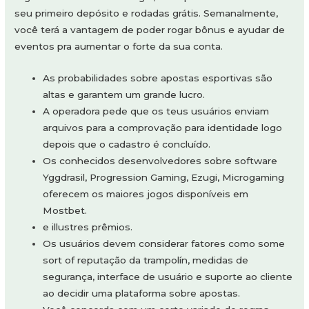
seu primeiro depósito e rodadas grátis. Semanalmente,
você terá a vantagem de poder rogar bônus e ayudar de
eventos pra aumentar o forte da sua conta.
As probabilidades sobre apostas esportivas são
altas e garantem um grande lucro.
A operadora pede que os teus usuários enviam
arquivos para a comprovação para identidade logo
depois que o cadastro é concluído.
Os conhecidos desenvolvedores sobre software
Yggdrasil, Progression Gaming, Ezugi, Microgaming
oferecem os maiores jogos disponíveis em
Mostbet.
e illustres prêmios.
Os usuários devem considerar fatores como some
sort of reputação da trampolín, medidas de
segurança, interface de usuário e suporte ao cliente
ao decidir uma plataforma sobre apostas.