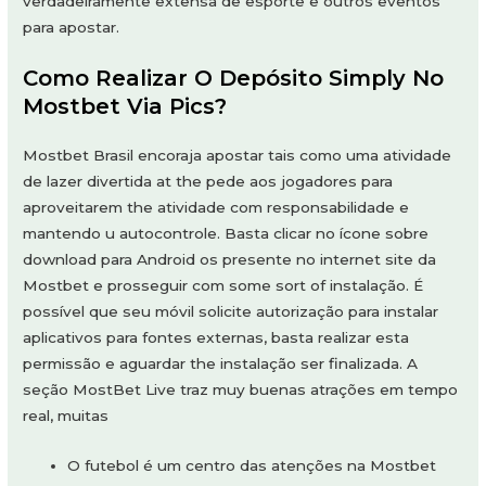
verdadeiramente extensa de esporte e outros eventos
para apostar.
Como Realizar O Depósito Simply No
Mostbet Via Pics?
Mostbet Brasil encoraja apostar tais como uma atividade
de lazer divertida at the pede aos jogadores para
aproveitarem the atividade com responsabilidade e
mantendo u autocontrole. Basta clicar no ícone sobre
download para Android os presente no internet site da
Mostbet e prosseguir com some sort of instalação. É
possível que seu móvil solicite autorização para instalar
aplicativos para fontes externas, basta realizar esta
permissão e aguardar the instalação ser finalizada. A
seção MostBet Live traz muy buenas atrações em tempo
real, muitas
O futebol é um centro das atenções na Mostbet