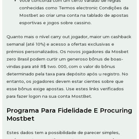
Você concorda com um certo variado de regras
conhecidas como Termos electronic Condições da
Mostbet ao criar uma conta na tablado de apostas
esportivas e jogos sobre cassino.
Quanto mais o nível carry out jogador, maior um cashback
semanal (até 10%) e acesso a ofertas exclusivas e
prémios personalizados. Os novos jogadores da Mosbet
zero Brasil podem curtir um generoso bônus de boas-
vindas para até R$ two. 000, com o valor do bônus
determinado pela taxa para depósito após u registro. No
entanto, os jogadores devem estar cientes sobre que
esse bônus exige apostas. Use estes links verificados
para fazer logon na sua conta MostBet.
Programa Para Fidelidade E Procuring
Mostbet
Estes dados tem a possibilidade de parecer simples,