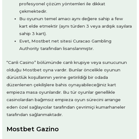
profesyonel çözüm yöntemleri ile dikkat
çekmektedir.
Bu oyunun temel amacı aynı değere sahip a few
kart elde etmektir (aynı türden 3 veya ardışık sayılara
sahip 3 kart).
Evet, Mostbet net sitesi Curacao Gambling
Authority tarafından lisanslanmıştır.
“Canli Casino” bölümünde canlı krupiye veya sunucunun
olduğu Mostbet oyna vardır. Bunlar öncelikle oyunun
dürüstlük koşullarının yerine getirildiği bir odada
düzenlenen çekilişlere bahis oynayabileceğiniz kart
empieza masa oyunlarıdır. Bu tür oyunlar genellikle
casinolardan bağımsız empieza oyun sürecini arrange
eden özel sağlayıcılar tarafından çevrimiçi kumarhaneler
tarafından sağlanmaktadır.
Mostbet Gazino