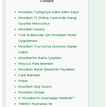
Content
Mostbet Türkiye’ye Adım Adım Kayıt
Mostbet Tr Online Casino’da Hangi
Oyunlar Mevcuttur
Mostbet Gazino
Türk Kullanıcılar Için Mostbet Mobil
Uygulaması
Mostbet Tr’yi Ios’ta Ücretsiz Olarak
Indirin
Mostbet’te Bahis Çeşitleri
Mevcut Para Birimleri
Mostbet Bahis Şirketinin Faydaları
Canlı Bahisler
Poker
Mostbet Giriş Süreci
Mostbet Slotları
✔ Mostbet’in Avantajları Nelerdir?
Telefon Numarası Ile