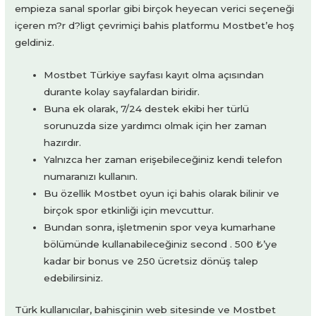
empieza sanal sporlar gibi birçok heyecan verici seçeneği
içeren m?r d?ligt çevrimiçi bahis platformu Mostbet’e hoş
geldiniz.
Mostbet Türkiye sayfası kayıt olma açısından
durante kolay sayfalardan biridir.
Buna ek olarak, 7/24 destek ekibi her türlü
sorunuzda size yardımcı olmak için her zaman
hazırdır.
Yalnızca her zaman erişebileceğiniz kendi telefon
numaranızı kullanın.
Bu özellik Mostbet oyun içi bahis olarak bilinir ve
birçok spor etkinliği için mevcuttur.
Bundan sonra, işletmenin spor veya kumarhane
bölümünde kullanabileceğiniz second . 500 ₺’ye
kadar bir bonus ve 250 ücretsiz dönüş talep
edebilirsiniz.
Türk kullanıcılar, bahisçinin web sitesinde ve Mostbet