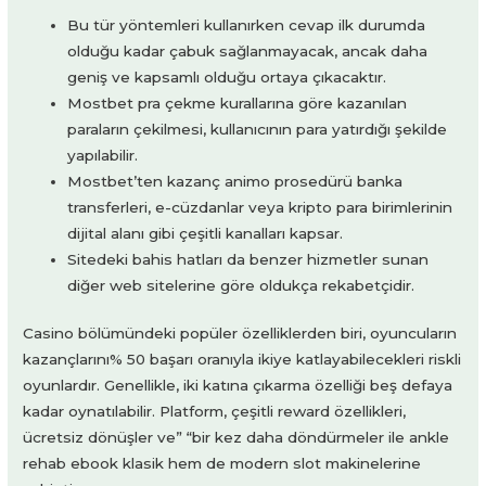
Bu tür yöntemleri kullanırken cevap ilk durumda
olduğu kadar çabuk sağlanmayacak, ancak daha
geniş ve kapsamlı olduğu ortaya çıkacaktır.
Mostbet pra çekme kurallarına göre kazanılan
paraların çekilmesi, kullanıcının para yatırdığı şekilde
yapılabilir.
Mostbet’ten kazanç animo prosedürü banka
transferleri, e-cüzdanlar veya kripto para birimlerinin
dijital alanı gibi çeşitli kanalları kapsar.
Sitedeki bahis hatları da benzer hizmetler sunan
diğer web sitelerine göre oldukça rekabetçidir.
Casino bölümündeki popüler özelliklerden biri, oyuncuların
kazançlarını% 50 başarı oranıyla ikiye katlayabilecekleri riskli
oyunlardır. Genellikle, iki katına çıkarma özelliği beş defaya
kadar oynatılabilir. Platform, çeşitli reward özellikleri,
ücretsiz dönüşler ve” “bir kez daha döndürmeler ile ankle
rehab ebook klasik hem de modern slot makinelerine