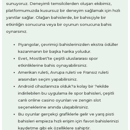
sunuyoruz. Deneyimli temsilcilerden oluşan ekibimiz,
platformumuzda kusursuz bir deneyim sağlamak için hızlı
yanıtlar sağlar. Olağan bahislerde, bir bahisçiyle bir
etkinliğin sonucuna veya bir oyunun sonucuna bahis
oynarsınız.
Piyangolar, çevrimiçi bahislerinizden ekstra ödüller
kazanmanın bir başka harika yoludur.
Evet, Mostbet’te çeşitli uluslararası spor
etkinliklerine bahis oynayabilirsiniz.
Amerikan ruleti, Avrupa ruleti ve Fransız ruleti
arasından seçim yapabilirsiniz.
Android cihazlarınıza olduk?a kolay bir ?ekilde
indirilebilen bu uygulama ile spor bahisleri, çeşitli
canlı online casino oyunları ve zengin slot
seçeneklerine anında ulaşabilirsiniz.
Bu oyunlar gerçekçi grafiklerle gelir ve yarış pisti
bahisleri empieza hızlı erişim için favori bahislerinizi
kaydetme gibi ek özelliklere sahiptir.