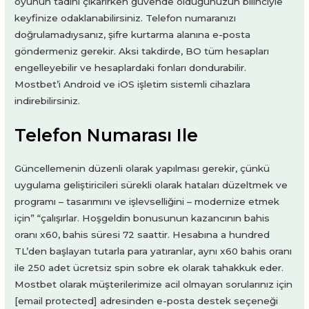
oyunun tadını çıkarırken güvende olduğunuzun bilinciyle
keyfinize odaklanabilirsiniz. Telefon numaranızı
doğrulamadıysanız, şifre kurtarma alanına e-posta
göndermeniz gerekir. Aksi takdirde, BO tüm hesapları
engelleyebilir ve hesaplardaki fonları dondurabilir.
Mostbet’i Android ve iOS işletim sistemli cihazlara
indirebilirsiniz.
Telefon Numarası Ile
Güncellemenin düzenli olarak yapılması gerekir, çünkü
uygulama geliştiricileri sürekli olarak hataları düzeltmek ve
programı – tasarımını ve işlevselliğini – modernize etmek
için” “çalışırlar. Hoşgeldin bonusunun kazancının bahis
oranı x60, bahis süresi 72 saattir. Hesabına a hundred
TL’den başlayan tutarla para yatıranlar, aynı x60 bahis oranı
ile 250 adet ücretsiz spin sobre ek olarak tahakkuk eder.
Mostbet olarak müşterilerimize acil olmayan sorularınız için
[email protected] adresinden e-posta destek seçeneği