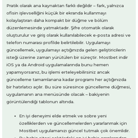
Pratik olarak ana kaynaktan farklı değildir – fark, yalnızca
ofisin işlevselliğini küçük bir ekranda kullanmayı
kolaylaştıran daha kompakt bir düğme ve bölüm
düzenlemesinde yatmaktadır. Şifre otomatik olarak
oluşturulur ve giriş olarak kullanılabilecek e-posta adresi ve
telefon numarası profilde belirtilebilir. Uygulamayı
güncellemek, uygulamayı açtığınızda gelen geliştiricilerin
isteği üzerine zaman yürütülen bir süreçtir. Mostbet indir
iOS ya da Android uygulamalarında bunu hemen
yapamıyorsanız, bu işlemi erteleyebilirsiniz ancak
güncelleme tamamlanana kadar programı her açtığınızda
bir hatırlatıcı açılır. Bu süre süresince güncelleme düğmesi,
uygulamanın ana menüsünde olacak – bakiyenin
görüntülendiği tablonun altında.
En iyi deneyimi elde etmek ve sobre yeni
özelliklerden ve güncellemelerden yararlanmak için
Mostbet uygulamanızı güncel tutmak çok önemlidir.
Bu bahis sitesi sektördeki en iyi bahis oranlarından