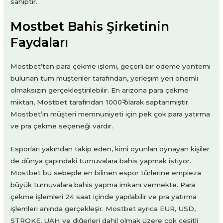
sahiptir.
Mostbet Bahis Şirketinin
Faydaları
Mostbet’ten para çekme işlemi, geçerli bir ödeme yöntemi
bulunan tüm müşteriler tarafından, yerleşim yeri önemli
olmaksızın gerçekleştirilebilir. En arizona para çekme
miktarı, Mostbet tarafından 1000₹ olarak saptanmıştır.
Mostbet’in müşteri memnuniyeti için pek çok para yatırma
ve pra çekme seçeneği vardır.
Esporları yakından takip eden, kimi oyunları oynayan kişiler
de dünya çapındaki turnuvalara bahis yapmak istiyor.
Mostbet bu sebeple en bilinen espor türlerine empieza
büyük turnuvalara bahis yapma imkanı vermekte. Para
çekme işlemleri 24 saat içinde yapılabilir ve pra yatırma
işlemleri anında gerçekleşir. Mostbet ayrıca EUR, USD,
STROKE, UAH ve diğerleri dahil olmak üzere çok çeşitli