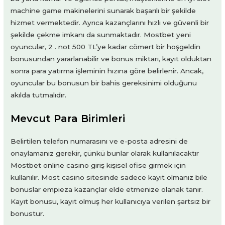
machine game makinelerini sunarak başarılı bir şekilde
hizmet vermektedir. Ayrıca kazançlarını hızlı ve güvenli bir
şekilde çekme imkanı da sunmaktadır. Mostbet yeni
oyuncular, 2 . not 500 TL’ye kadar cömert bir hoşgeldin
bonusundan yararlanabilir ve bonus miktarı, kayıt olduktan
sonra para yatırma işleminin hızına göre belirlenir. Ancak,
oyuncular bu bonusun bir bahis gereksinimi olduğunu
akılda tutmalıdır.
Mevcut Para Birimleri
Belirtilen telefon numarasını ve e-posta adresini de
onaylamanız gerekir, çünkü bunlar olarak kullanılacaktır
Mostbet online casino giriş kişisel ofise girmek için
kullanılır. Most casino sitesinde sadece kayıt olmanız bile
bonuslar empieza kazançlar elde etmenize olanak tanır.
Kayıt bonusu, kayıt olmuş her kullanıcıya verilen şartsız bir
bonustur.