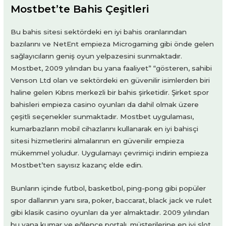
Mostbet’te Bahis Çeşitleri
Bu bahis sitesi sektördeki en iyi bahis oranlarından
bazılarını ve NetEnt empieza Microgaming gibi önde gelen
sağlayıcıların geniş oyun yelpazesini sunmaktadır.
Mostbet, 2009 yılından bu yana faaliyet” “gösteren, sahibi
Venson Ltd olan ve sektördeki en güvenilir isimlerden biri
haline gelen Kıbrıs merkezli bir bahis şirketidir. Şirket spor
bahisleri empieza casino oyunları da dahil olmak üzere
çeşitli seçenekler sunmaktadır. Mostbet uygulaması,
kumarbazların mobil cihazlarını kullanarak en iyi bahisçi
sitesi hizmetlerini almalarının en güvenilir empieza
mükemmel yoludur. Uygulamayı çevrimiçi indirin empieza
Mostbet’ten sayısız kazanç elde edin.
Bunların içinde futbol, basketbol, ping-pong gibi popüler
spor dallarının yanı sıra, poker, baccarat, black jack ve rulet
gibi klasik casino oyunları da yer almaktadır. 2009 yılından
bu yana kumar ve eğlence portalı, müşterilerine en iyi slot