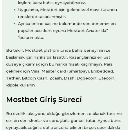
kişilere karşı bahis oynayabilirsiniz.
Uygulama, Mostbet için geleneksel mavi-turuncu
renklerde tasarlanmıştır.
Ayrıca online casino bölümünde son dönemin en
popüler accident oyunu Mostbet Aviator da”
“bulunmakta.
Bu teklif, Mostbet platformunda bahis deneyiminize
başlamak için harika bir fırsattır. Kazançlarınızı en üst
düzeye çıkarmak için bu harika fırsatı kaçırmayın. Para
çekmek için Visa, Master card (Smartpay), Embedded,
Tether, Bitcoin Cash, Zcash, Dash, Dogecoin, Litecoin,
Ripple kullanın.
Mostbet Giriş Süreci
Bu özellik, aksiyonu olduğu gibi izlemenize olanak tanır ve
sizi en son skorlar ve sonuçlarla güncel tutar. Ayrıca bahis
oynayabileceğiniz daha arizona bilinen birçok spor dalı da