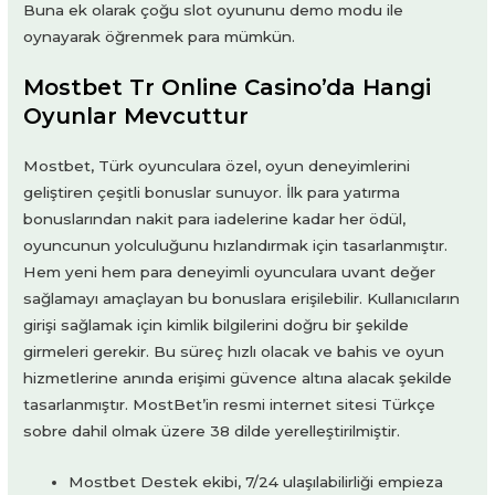
Buna ek olarak çoğu slot oyununu demo modu ile
oynayarak öğrenmek para mümkün.
Mostbet Tr Online Casino’da Hangi
Oyunlar Mevcuttur
Mostbet, Türk oyunculara özel, oyun deneyimlerini
geliştiren çeşitli bonuslar sunuyor. İlk para yatırma
bonuslarından nakit para iadelerine kadar her ödül,
oyuncunun yolculuğunu hızlandırmak için tasarlanmıştır.
Hem yeni hem para deneyimli oyunculara uvant değer
sağlamayı amaçlayan bu bonuslara erişilebilir. Kullanıcıların
girişi sağlamak için kimlik bilgilerini doğru bir şekilde
girmeleri gerekir. Bu süreç hızlı olacak ve bahis ve oyun
hizmetlerine anında erişimi güvence altına alacak şekilde
tasarlanmıştır. MostBet’in resmi internet sitesi Türkçe
sobre dahil olmak üzere 38 dilde yerelleştirilmiştir.
Mostbet Destek ekibi, 7/24 ulaşılabilirliği empieza