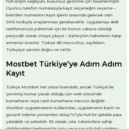
hızlı erişim sağlayan, kusursuz gezinme için tasarlanmıştır.
Oyuncu telefon numarasıyla kayıt seçeneğini seçerse –
belirtilen numaranın kayıt işlemi sırasında gelecek olan
SMS koduyla onaylanması gerekecektir. Uygulamayı akıllı
telefonunuza yüklemek için bir bonus cabeza olasılığı
periyodik olarak ortaya çıkıyor – bahisçinin haberlerini takip
etmenizi öneririz. Türkçe dili mevcuttur, sayfaların
Türkçeye çevirisi doğru ve nettir.
Mostbet Türkiye’ye Adım Adım
Kayıt
Türkçe Mostbet net sitesi lisanslıdır, ancak Türkiye’de
çevrimiçi kumar yasak olduğu için web sitesinde
kumarhane veya canlı kumarhane mevcut değildir.
Mostbet uygulamasının kullanıcıları, uygulamanın basit ve
güvenli ödeme yöntemleri dolay?s?yla hızlı bir şekilde para
yatırabilir ve çekebilir. Ek olarak, site, tüketicilere sahip
olabilecekleri herhangi bir soru veya sorunla ilgili yardımcı