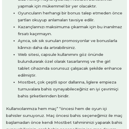
yapmak için mükemmel bir yer olacaktır.
Oyuncuların herhangi bir bonus talep etmeden önce
şartları okuyup anlamaları tavsiye edilir.
Kazançlarınızı maksimuma çıkarmak için bu inanılmaz
fırsatı kaçırmayın.
Ayrıca, sık sık sunulan promosyonlar ve bonuslarla
kârınızı daha da artırabilirsiniz.
Web sitesi, capsule kullanımını göz önünde
bulundurarak özel olarak tasarlanmış ve the girl
tablet cihazında sorunsuz çalışacak şekilde enhance
edilmiştir.
Mostbet, çok çeşitli spor dallarına, liglere empieza
turnuvalara bahis oynayabileceğiniz en iyi çevrimiçi
bahis şirketlerinden biridir.
Kullanıcılarımıza hem maç” “öncesi hem de oyun içi
bahisler sunuyoruz. Maç öncesi bahis seçeneğimiz ile maç
başlamadan önce kendi Mostbet tahmininizi yaparak bahis