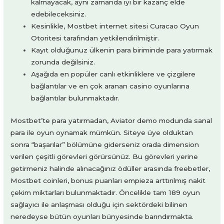
kalmayacak, aynı zamanda iyi bir kazanç elde
edebileceksiniz.
Kesinlikle, Mostbet internet sitesi Curacao Oyun
Otoritesi tarafından yetkilendirilmiştir.
Kayıt olduğunuz ülkenin para biriminde para yatırmak
zorunda değilsiniz.
Aşağıda en popüler canlı etkinliklere ve çizgilere
bağlantılar ve en çok aranan casino oyunlarına
bağlantılar bulunmaktadır.
Mostbet’te para yatırmadan, Aviator demo modunda sanal
para ile oyun oynamak mümkün. Siteye üye olduktan
sonra “başarılar” bölümüne giderseniz orada dimension
verilen çeşitli görevleri görürsünüz. Bu görevleri yerine
getirmeniz halinde alınacağınız ödüller arasında freebetler,
Mostbet coinleri, bonus puanları empieza arttırılmış nakit
çekim miktarları bulunmaktadır. Öncelikle tam 189 oyun
sağlayıcı ile anlaşması olduğu için sektördeki bilinen
neredeyse bütün oyunları bünyesinde barındırmakta.