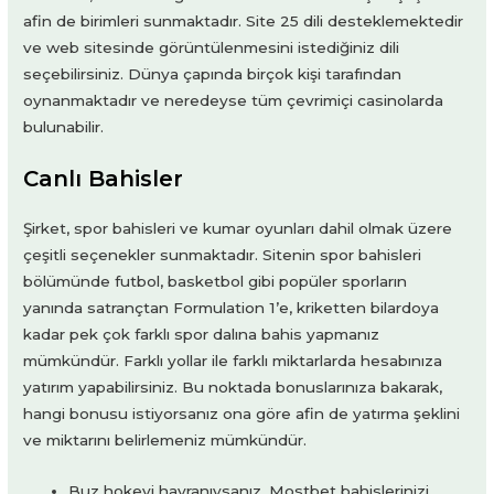
afin de birimleri sunmaktadır. Site 25 dili desteklemektedir
ve web sitesinde görüntülenmesini istediğiniz dili
seçebilirsiniz. Dünya çapında birçok kişi tarafından
oynanmaktadır ve neredeyse tüm çevrimiçi casinolarda
bulunabilir.
Canlı Bahisler
Şirket, spor bahisleri ve kumar oyunları dahil olmak üzere
çeşitli seçenekler sunmaktadır. Sitenin spor bahisleri
bölümünde futbol, basketbol gibi popüler sporların
yanında satrançtan Formulation 1’e, kriketten bilardoya
kadar pek çok farklı spor dalına bahis yapmanız
mümkündür. Farklı yollar ile farklı miktarlarda hesabınıza
yatırım yapabilirsiniz. Bu noktada bonuslarınıza bakarak,
hangi bonusu istiyorsanız ona göre afin de yatırma şeklini
ve miktarını belirlemeniz mümkündür.
Buz hokeyi hayranıysanız, Mostbet bahislerinizi