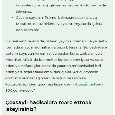
bonuslar üçün xoş gəlmisiniz promo kodu daxil edə
bilərsiniz.
Casino saytının ‘Promo’ bölməsinə daxil olaraq
Mostbet-də turnirlərdə və ya lotereyalarda iştirak
edə bilərsiniz.
Siz real vaxt rejimində, onlayn yayımlar zamanı və ya qrafik
formada matç məlumatlarına baxa bilərsiniz. Bu cədvəllərə
qolların sayı, sarı və qırmızı vərəqələr, künc zərbələri və s.
MostBet MDB-də bukmeker kontorlarının işinə nəzarət
edən və istifadəçilər arasında yaranan mübahisələri həll
edən yerli təşkilatlarla əməkdaşlıq edir. Artıq kimsənin
profilinizi sındıracağından və pulun hesabınıza
köçürüləcəyindən qorxmaq lazım deyil
https://mostbet-
900.com/mobile/
.
Çoxsaylı hadisələrə mərc etmək
istəyirsiniz?