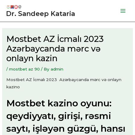
Skip
to
Dr. Sandeep Kataria
Mai
content
Men
Mostbet AZ İcmalı 2023 ️
Azərbaycanda mərc və
onlayn kazin
/
mostbet az 90
/ By
admin
Mostbet AZ İcmalı 2023 ️ Azərbaycanda mərc və onlayn
kazino
Mostbet kazino oyunu:
qeydiyyatı, girişi, rəsmi
saytı, işləyən güzgü, hansı