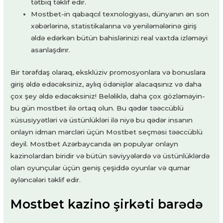
tətbiq təklif edir.
Mostbet-in qabaqcıl texnologiyası, dünyanın ən son
xəbərlərinə, statistikalarına və yeniləmələrinə giriş
əldə edərkən bütün bahislərinizi real vaxtda izləməyi
asanlaşdırır.
Bir tərəfdaş olaraq, eksklüziv promosyonlara və bonuslara
giriş əldə edəcəksiniz, aylıq ödənişlər alacaqsınız və daha
çox şey əldə edəcəksiniz! Beləliklə, daha çox gözləməyin-
bu gün mostbet ilə ortaq olun. Bu qədər təəccüblü
xüsusiyyətləri və üstünlükləri ilə niyə bu qədər insanın
onlayn idman mərcləri üçün Mostbet seçməsi təəccüblü
deyil. Mostbet Azərbaycanda ən populyar onlayn
kazinolardan biridir və bütün səviyyələrdə və üstünlüklərdə
olan oyunçular üçün geniş çeşiddə oyunlar və qumar
əyləncələri təklif edir.
Mostbet kazino şirkəti barədə