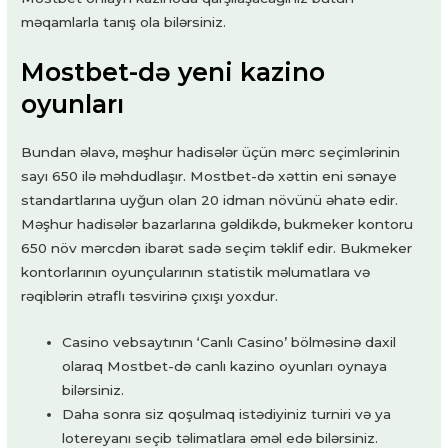
məqamlarla tanış ola bilərsiniz.
Mostbet-də yeni kazino
oyunları
Bundan əlavə, məşhur hadisələr üçün mərc seçimlərinin
sayı 650 ilə məhdudlaşır. Mostbet-də xəttin eni sənaye
standartlarına uyğun olan 20 idman növünü əhatə edir.
Məşhur hadisələr bazarlarına gəldikdə, bukmeker kontoru
650 növ mərcdən ibarət sadə seçim təklif edir. Bukmeker
kontorlarının oyunçularının statistik məlumatlara və
rəqiblərin ətraflı təsvirinə çıxışı yoxdur.
Casino vebsaytının ‘Canlı Casino’ bölməsinə daxil
olaraq Mostbet-də canlı kazino oyunları oynaya
bilərsiniz.
Daha sonra siz qoşulmaq istədiyiniz turniri və ya
lotereyanı seçib təlimatlara əməl edə bilərsiniz.