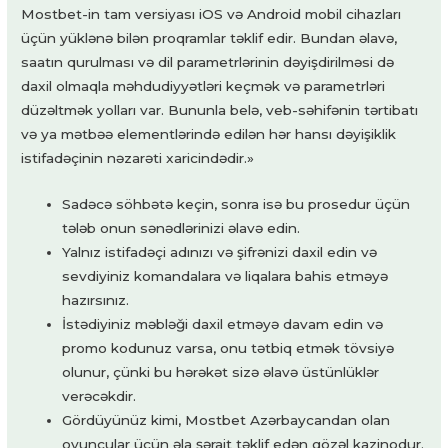
Mostbet-in tam versiyası iOS və Android mobil cihazları
üçün yüklənə bilən proqramlar təklif edir. Bundan əlavə,
saatın qurulması və dil parametrlərinin dəyişdirilməsi də
daxil olmaqla məhdudiyyətləri keçmək və parametrləri
düzəltmək yolları var. Bununla belə, veb-səhifənin tərtibatı
və ya mətbəə elementlərində edilən hər hansı dəyişiklik
istifadəçinin nəzarəti xaricindədir.»
Sadəcə söhbətə keçin, sonra isə bu prosedur üçün
tələb onun sənədlərinizi əlavə edin.
Yalnız istifadəçi adınızı və şifrənizi daxil edin və
sevdiyiniz komandalara və liqalara bahis etməyə
hazırsınız.
İstədiyiniz məbləği daxil etməyə davam edin və
promo kodunuz varsa, onu tətbiq etmək tövsiyə
olunur, çünki bu hərəkət sizə əlavə üstünlüklər
verəcəkdir.
Gördüyünüz kimi, Mostbet Azərbaycandan olan
oyunçular üçün əla şərait təklif edən gözəl kazinodur.