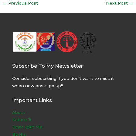
Post
←
Previous Post
Next Post
→
navigation
Subscribe To My Newsletter
Consider subscribing if you don’t want to miss it
when new posts go up!!
Important Links
About
Kataria Ji
Work With Me
Books