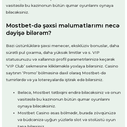
vasitəsilə bu kazinonun bütün qumar oyunlarını oynaya
biləcəksiniz.
Mostbet-də şəxsi məlumatlarımı necə
dəyişə bilərəm?
Bəzi üstünlüklərə şəxsi menecer, eksklüziv bonuslar, daha
sürətli pul çıxarma, daha yüksək limitlər və s. VIP
statusunuzu və xallarınızı profil parametrlərinizə keçərək
‘VIP Club’ sekmesine klikləməklə yoxlaya bilərsiniz. Casino
saytının ‘Promo’ bölməsinə daxil olaraq Mostbet-də
turnirlərdə və ya lotereyalarda iştirak edə bilərsiniz.
Beləcə, Mostbet tətbiqini endirə biləcəksiniz və onun
vasitəsilə bu kazinonun bütün qumar oyunlarını
oynaya biləcəksiniz.
Mostbet Casino əsas bölmədir, burada zövqünüzə
və büdcənizə uyğun yüzlərlə slot və stolüstü oyun
tapa bilərsiniz.