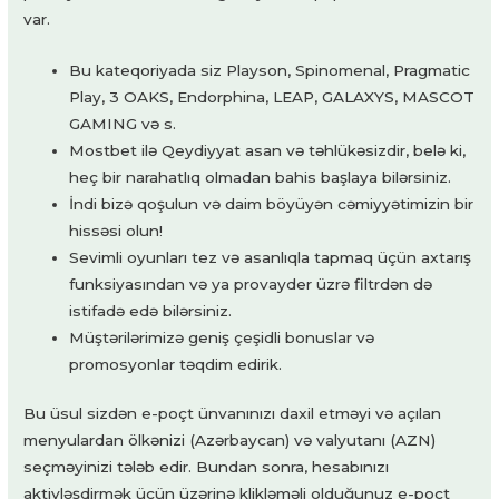
var.
Bu kateqoriyada siz Playson, Spinomenal, Pragmatic
Play, 3 OAKS, Endorphina, LEAP, GALAXYS, MASCOT
GAMING və s.
Mostbet ilə Qeydiyyat asan və təhlükəsizdir, belə ki,
heç bir narahatlıq olmadan bahis başlaya bilərsiniz.
İndi bizə qoşulun və daim böyüyən cəmiyyətimizin bir
hissəsi olun!
Sevimli oyunları tez və asanlıqla tapmaq üçün axtarış
funksiyasından və ya provayder üzrə filtrdən də
istifadə edə bilərsiniz.
Müştərilərimizə geniş çeşidli bonuslar və
promosyonlar təqdim edirik.
Bu üsul sizdən e-poçt ünvanınızı daxil etməyi və açılan
menyulardan ölkənizi (Azərbaycan) və valyutanı (AZN)
seçməyinizi tələb edir. Bundan sonra, hesabınızı
aktivləşdirmək üçün üzərinə klikləməli olduğunuz e-poçt