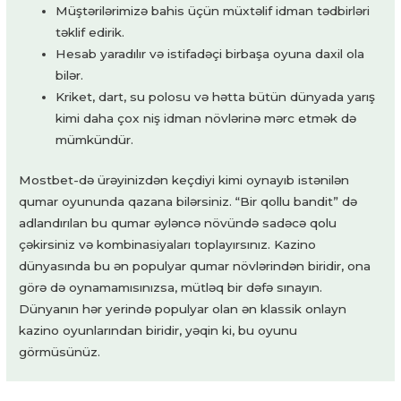
Müştərilərimizə bahis üçün müxtəlif idman tədbirləri
təklif edirik.
Hesab yaradılır və istifadəçi birbaşa oyuna daxil ola
bilər.
Kriket, dart, su polosu və hətta bütün dünyada yarış
kimi daha çox niş idman növlərinə mərc etmək də
mümkündür.
Mostbet-də ürəyinizdən keçdiyi kimi oynayıb istənilən
qumar oyununda qazana bilərsiniz. “Bir qollu bandit” də
adlandırılan bu qumar əyləncə növündə sadəcə qolu
çəkirsiniz və kombinasiyaları toplayırsınız. Kazino
dünyasında bu ən populyar qumar növlərindən biridir, ona
görə də oynamamısınızsa, mütləq bir dəfə sınayın.
Dünyanın hər yerində populyar olan ən klassik onlayn
kazino oyunlarından biridir, yəqin ki, bu oyunu
görmüsünüz.