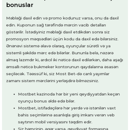
bonuslar
Məbləği daxil edin və promo kodunuz varsa, onu da daxil
edin. Kuponun sağ tərəfində mərcin vacib detalları
göstərilir. İstədiyiniz məbləği daxil etdikdən sonra siz
promosyon məqsədləri üçün kodu da daxil edə bilərsiniz.
Ənənəvi sistemə əlavə olaraq, oyunçular sürətli və ya
sistemli şəkildə mərc edə bilərlər. Bununla belə, nəzərə
almaq lazımdır ki, ardıcıl iki nəticə daxil edilərkən, daha aşağı
əmsallı nəticə bukmeker kontorunun qaydalarına əsasən
seçiləcək. Təəssüf ki, siz Most Bet-də canlı yayımlar
zamanı sistem mərclərini yerləşdirə bilməzsiniz.
Mostbet kazinoda hər bir yeni qeydiyyatdan keçən
oyunçu bonus əldə edə bilər.
Mostbet, istifadəçilərə hər yerdə və istənilən vaxt
bahis seçimlərinə asanlıqla giriş imkanı verən veb
saytının mobil versiyasını təqdim edir.
Siz həmçinin, əgər varsa, qeydiyyat formasına