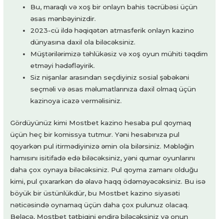
Bu, maraqlı və xoş bir onlayn bahis təcrübəsi üçün
əsas mənbəyinizdir.
2023-cü ildə həqiqətən atmasferik onlayn kazino
dünyasına daxil ola biləcəksiniz.
Müştərilərimizə təhlükəsiz və xoş oyun mühiti təqdim
etməyi hədəfləyirik.
Siz nişanlar arasından seçdiyiniz sosial şəbəkəni
seçməli və əsas məlumatlarınıza daxil olmaq üçün
kazinoya icazə verməlisiniz.
Gördüyünüz kimi Mostbet kazino hesaba pul qoymaq
üçün heç bir komissya tutmur. Yəni hesabınıza pul
qoyarkən pul itirmədiyinizə əmin ola bilərsiniz. Məbləğin
hamısını isitifadə edə biləcəksiniz, yəni qumar oyunlarını
daha çox oynaya biləcəksiniz. Pul qoyma zamanı olduğu
kimi, pul çıxararkən də əlavə haqq ödəməyəcəksiniz. Bu isə
böyük bir üstünlükdür, bu Mostbet kazino siyasəti
nəticəsində oynamaq üçün daha çox pulunuz olacaq.
Beləcə, Mostbet tətbiqini endirə biləcəksiniz və onun