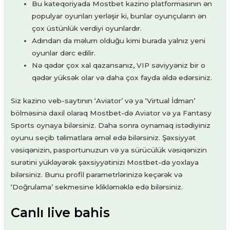
Bu kateqoriyada Mostbet kazino platformasının ən
populyar oyunları yerləşir ki, bunlar oyunçuların ən
çox üstünlük verdiyi oyunlardır.
Adından da məlum olduğu kimi burada yalnız yeni
oyunlar dərc edilir.
Nə qədər çox xal qazansanız, VIP səviyyəniz bir o
qədər yüksək olar və daha çox fayda əldə edərsiniz.
Siz kazino veb-saytının ‘Aviator’ və ya ‘Virtual İdman’
bölməsinə daxil olaraq Mostbet-də Aviator və ya Fantasy
Sports oynaya bilərsiniz. Daha sonra oynamaq istədiyiniz
oyunu seçib təlimatlara əməl edə bilərsiniz. Şəxsiyyət
vəsiqənizin, pasportunuzun və ya sürücülük vəsiqənizin
surətini yükləyərək şəxsiyyətinizi Mostbet-də yoxlaya
bilərsiniz. Bunu profil parametrlərinizə keçərək və
‘Doğrulama’ sekmesine klikləməklə edə bilərsiniz.
Canlı live bahis