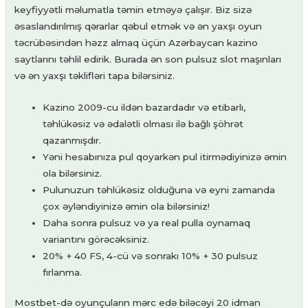
keyfiyyətli məlumatla təmin etməyə çalışır. Biz sizə
əsaslandırılmış qərarlar qəbul etmək və ən yaxşı oyun
təcrübəsindən həzz almaq üçün Azərbaycan kazino
saytlarını təhlil edirik. Burada ən son pulsuz slot maşınları
və ən yaxşı təklifləri tapa bilərsiniz.
Kazino 2009-cu ildən bazardadır və etibarlı,
təhlükəsiz və ədalətli olması ilə bağlı şöhrət
qazanmışdır.
Yəni hesabınıza pul qoyarkən pul itirmədiyinizə əmin
ola bilərsiniz.
Pulunuzun təhlükəsiz olduğuna və eyni zamanda
çox əyləndiyinizə əmin ola bilərsiniz!
Daha sonra pulsuz və ya real pulla oynamaq
variantını görəcəksiniz.
20% + 40 FS, 4-cü və sonrakı 10% + 30 pulsuz
fırlanma.
Mostbet-də oyunçuların mərc edə biləcəyi 20 idman