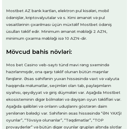
Mostbet AZ bank kartları, elektron pul kisələri, mobil
ödənişlər, kriptovalyutalar və s. Kimi əmanət və pul
vəsaitlərinin çıxarılması üçün müxtəlif Mostbet ödəniş
üsulları təklif edir. Minimum əmanət məbləği 2 AZN,
minimum çıxarma məbləği isə 10 AZN-dir.
Mövcud bahis növləri:
Mos bet Casino veb-saytı tünd mavi rəng sxemində
hazırlanmışdır, ona qarşı təklif olunan bütün maşınlar
fərqlənir. Əsas səhifənin yuxarı hissəsində vaxt və valyuta
haqqında məlumatlar, seçimləri olan tab, paylaşımların
siyahısı, qeydiyyat və giriş düymələri var. Aşağıda Mostbet
ekosisteminin digər bölmələri və dəyişən oyun təklifləri var.
Aşağıda qalibləri və onların uduşlarını göstərən daim
yenilənən bələdçi var. Səhifənin əsas hissəsində “ƏN YAXŞI
oyunlar”, “Tövsiyə olunanlar”, “Təqdimatlar”, “TOP
provayderlər” və bütün digər oyunlar qrupları altında slotlar