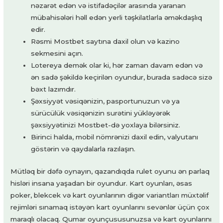
nəzarət edən və istifadəçilər arasında yaranan
mübahisələri həll edən yerli təşkilatlarla əməkdaşlıq
edir.
Rəsmi Mostbet saytına daxil olun və kazino
sekmesini açın.
Lotereya demək olar ki, hər zaman davam edən və
ən sadə şəkildə keçirilən oyundur, burada sadəcə sizə
bəxt lazımdır.
Şəxsiyyət vəsiqənizin, pasportunuzun və ya
sürücülük vəsiqənizin surətini yükləyərək
şəxsiyyətinizi Mostbet-də yoxlaya bilərsiniz.
Birinci halda, mobil nömrənizi daxil edin, valyutanı
göstərin və qaydalarla razılaşın.
Mütləq bir dəfə oynayın, qazandıqda rulet oyunu ən parlaq
hisləri insana yaşadan bir oyundur. Kart oyunları, əsas
poker, blekcek və kart oyunlarının digər variantları müxtəlif
rejimləri sınamaq istəyən kart oyunlarını sevənlər üçün çox
maraqlı olacaq. Qumar oyunçususunuzsa və kart oyunlarını