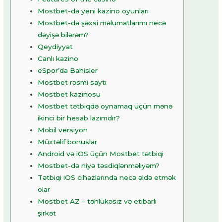
Mostbet-də yeni kazino oyunları
Mostbet-də şəxsi məlumatlarımı necə
dəyişə bilərəm?
Qeydiyyat
Canlı kazino
eSpor’da Bahisler
Mostbet rəsmi saytı
Mostbet kazinosu
Mostbet tətbiqdə oynamaq üçün mənə
ikinci bir hesab lazımdır?
Mobil versiyon
Müxtəlif bonuslar
Android və iOS üçün Mostbet tətbiqi
Mostbet-də niyə təsdiqlənməliyəm?
Tətbiqi iOS cihazlarında necə əldə etmək
olar
Mostbet AZ – təhlükəsiz və etibarlı
şirkət