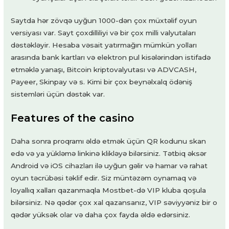
Saytda hər zövqə uyğun 1000-dən çox müxtəlif oyun
versiyası var. Sayt çoxdilliliyi və bir çox milli valyutaları
dəstəkləyir. Hesaba vəsait yatırmağın mümkün yolları
arasında bank kartları və elektron pul kisələrindən istifadə
etməklə yanaşı, Bitcoin kriptovalyutası və ADVCASH,
Payeer, Skinpay və s. Kimi bir çox beynəlxalq ödəniş
sistemləri üçün dəstək var.
Features of the casino
Daha sonra proqramı əldə etmək üçün QR kodunu skan
edə və ya yükləmə linkinə klikləyə bilərsiniz. Tətbiq əksər
Android və iOS cihazları ilə uyğun gəlir və hamar və rahat
oyun təcrübəsi təklif edir. Siz müntəzəm oynamaq və
loyallıq xalları qazanmaqla Mostbet-də VIP kluba qoşula
bilərsiniz. Nə qədər çox xal qazansanız, VIP səviyyəniz bir o
qədər yüksək olar və daha çox fayda əldə edərsiniz.