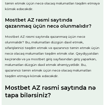
təmin etmək üçün necə olacaq məlumatları təqdim etməyə
kömək edəcəkdir.
Mostbet AZ rəsmi saytında
qazanmaq üçün necə olunmalıdır?
Mostbet AZ rəsmi saytında qazanmaq üçün necə
olunmalıdır? Bu, məlumatları düzgün daxil etmək,
sifarişlərinizi təqdim etmək və qazanınızı təmin etmək üçün
necə olacaq məlumatları təqdim etmək olar. Qeydiyyatdan
keçirəndə və ya mostbet giriş sayfasından giriş yaparkən,
məlumatları düzgün daxil etmək əhəmiyyətlidir. Bu,
qazanınızı təmin etmək üçün necə olacaq məlumatları
təqdim etməyə kömək edəcəkdir.
Mostbet AZ rəsmi saytında nə
tapa bilərsiniz?