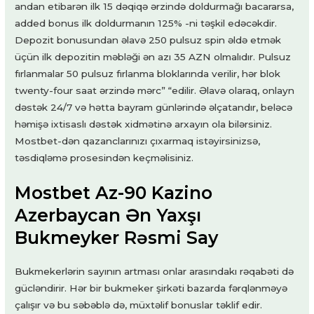
andan etibarən ilk 15 dəqiqə ərzində doldurmağı bacararsa,
added bonus ilk doldurmanın 125% -ni təşkil edəcəkdir.
Depozit bonusundan əlavə 250 pulsuz spin əldə etmək
üçün ilk depozitin məbləği ən azı 35 AZN olmalıdır. Pulsuz
fırlanmalar 50 pulsuz fırlanma bloklarında verilir, hər blok
twenty-four saat ərzində mərc” “edilir. Əlavə olaraq, onlayn
dəstək 24/7 və hətta bayram günlərində əlçatandır, beləcə
həmişə ixtisaslı dəstək xidmətinə arxayın ola bilərsiniz.
Mostbet-dən qazanclarınızı çıxarmaq istəyirsinizsə,
təsdiqləmə prosesindən keçməlisiniz.
Mostbet Az-90 Kazino
Azerbaycan Ən Yaxşı
Bukmeyker Rəsmi Say
Bukmekerlərin sayının artması onlar arasındakı rəqabəti də
gücləndirir. Hər bir bukmeker şirkəti bazarda fərqlənməyə
çalışır və bu səbəblə də, müxtəlif bonuslar təklif edir.