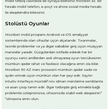
mobil tətbiq vasitəsilə də oynaya bilərsiniz mostbet az. Bir
hesabı mobil telefon, e-poçt və ahora sosial media hesabı
ilə əlaqələndirə bilərsiniz.
Stolüstü Oyunlar
Mostbet mobil proqramı Android və iOS əməliyyat
sistemlərində olan cihazlar üçün əlçatandır. Tıxanmalar,
texniki problemlər və ya digər səbəblər giriş üçün müəyyən
maneələr yaradır. Güzgülərdən istifadə edərək hər bir
oyunçu xarici amillərdən asılı olmayaraq oyun təcrübəsinin
mümkün qədər rahat və fasiləsiz olacağına əmin ola bilər.
Mostbet 90 AZ mərc prosesini mümkün qədər sadə və
aydın etmək üçün mümkün olan hər şeyi edir. Saytın
intuitiv interfeysi müxtəlif növ idman mərclərinə semblante
və asan çıxışı təmin edir. Əgər tətbiqdə giriş etməklə bağlı
problemlə üzləşirsinizsə, cihazınızda stabil web əlaqəsinin”
“olmasına əmin olun.