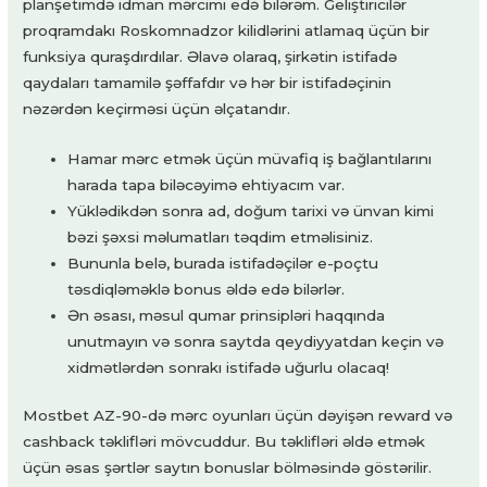
planşetimdə idman mərcimi edə bilərəm. Geliştiricilər
proqramdakı Roskomnadzor kilidlərini atlamaq üçün bir
funksiya quraşdırdılar. Əlavə olaraq, şirkətin istifadə
qaydaları tamamilə şəffafdır və hər bir istifadəçinin
nəzərdən keçirməsi üçün əlçatandır.
Hamar mərc etmək üçün müvafiq iş bağlantılarını
harada tapa biləcəyimə ehtiyacım var.
Yüklədikdən sonra ad, doğum tarixi və ünvan kimi
bəzi şəxsi məlumatları təqdim etməlisiniz.
Bununla belə, burada istifadəçilər e-poçtu
təsdiqləməklə bonus əldə edə bilərlər.
Ən əsası, məsul qumar prinsipləri haqqında
unutmayın və sonra saytda qeydiyyatdan keçin və
xidmətlərdən sonrakı istifadə uğurlu olacaq!
Mostbet AZ-90-də mərc oyunları üçün dəyişən reward və
cashback təklifləri mövcuddur. Bu təklifləri əldə etmək
üçün əsas şərtlər saytın bonuslar bölməsində göstərilir.