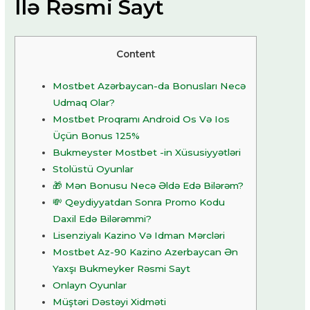
Ilə Rəsmi Sayt
Content
Mostbet Azərbaycan-da Bonusları Necə
Udmaq Olar?
Mostbet Proqramı Android Os Və Ios
Üçün Bonus 125%
Bukmeyster Mostbet -in Xüsusiyyətləri
Stolüstü Oyunlar
🎁 Mən Bonusu Necə Əldə Edə Bilərəm?
💸 Qeydiyyatdan Sonra Promo Kodu
Daxil Edə Bilərəmmi?
Lisenziyalı Kazino Və Idman Mərcləri
Mostbet Az-90 Kazino Azerbaycan Ən
Yaxşı Bukmeyker Rəsmi Sayt
Onlayn Oyunlar
Müştəri Dəstəyi Xidməti