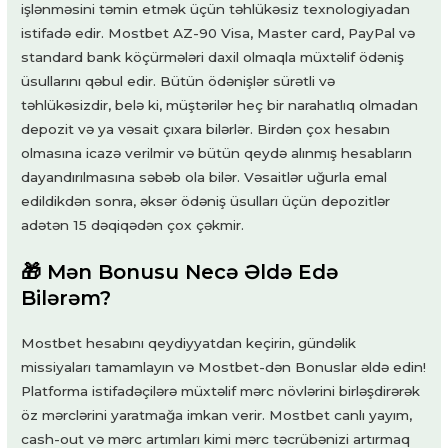
işlənməsini təmin etmək üçün təhlükəsiz texnologiyadan
istifadə edir. Mostbet AZ-90 Visa, Master card, PayPal və
standard bank köçürmələri daxil olmaqla müxtəlif ödəniş
üsullarını qəbul edir. Bütün ödənişlər sürətli və
təhlükəsizdir, belə ki, müştərilər heç bir narahatlıq olmadan
depozit və ya vəsait çıxara bilərlər. Birdən çox hesabın
olmasına icazə verilmir və bütün qeydə alınmış hesabların
dayandırılmasına səbəb ola bilər. Vəsaitlər uğurla emal
edildikdən sonra, əksər ödəniş üsulları üçün depozitlər
adətən 15 dəqiqədən çox çəkmir.
🎁 Mən Bonusu Necə Əldə Edə
Bilərəm?
Mostbet hesabını qeydiyyatdan keçirin, gündəlik
missiyaları tamamlayın və Mostbet-dən Bonuslar əldə edin!
Platforma istifadəçilərə müxtəlif mərc növlərini birləşdirərək
öz mərclərini yaratmağa imkan verir. Mostbet canlı yayım,
cash-out və mərc artımları kimi mərc təcrübənizi artırmaq