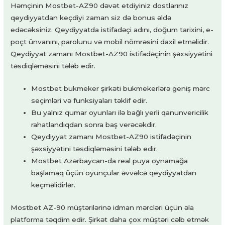
Həmçinin Mostbet-AZ90 dəvət etdiyiniz dostlarınız
qeydiyyatdan keçdiyi zaman siz də bonus əldə
edəcəksiniz. Qeydiyyatda istifadəçi adını, doğum tarixini, e-
poçt ünvanını, parolunu və mobil nömrəsini daxil etməlidir.
Qeydiyyat zamanı Mostbet-AZ90 istifadəçinin şəxsiyyətini
təsdiqləməsini tələb edir.
Mostbet bukmeker şirkəti bukmekerlərə geniş mərc
seçimləri və funksiyaları təklif edir.
Bu yalnız qumar oyunları ilə bağlı yerli qanunvericilik
rahatlandıqdan sonra baş verəcəkdir.
Qeydiyyat zamanı Mostbet-AZ90 istifadəçinin
şəxsiyyətini təsdiqləməsini tələb edir.
Mostbet Azərbaycan-da real puya oynamağa
başlamaq üçün oyunçular əvvəlcə qeydiyyatdan
keçməlidirlər.
Mostbet AZ-90 müştərilərinə idman mərcləri üçün əla
platforma təqdim edir. Şirkət daha çox müştəri cəlb etmək