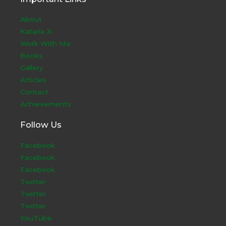
About
Kataria Ji
Work With Me
Books
Gallery
Articles
Contact
Achievements
Follow Us
Facebook
Facebook
Facebook
Twitter
Twitter
Twitter
YouTube