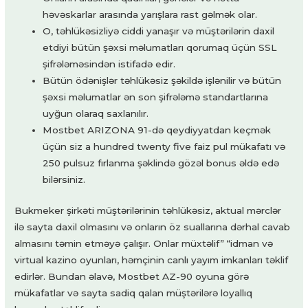
həvəskarlar arasında yarışlara rast gəlmək olar.
O, təhlükəsizliyə ciddi yanaşır və müştərilərin daxil
etdiyi bütün şəxsi məlumatları qorumaq üçün SSL
şifrələməsindən istifadə edir.
Bütün ödənişlər təhlükəsiz şəkildə işlənilir və bütün
şəxsi məlumatlar ən son şifrələmə standartlarına
uyğun olaraq saxlanılır.
Mostbet ARIZONA 91-də qeydiyyatdan keçmək
üçün siz a hundred twenty five faiz pul mükafatı və
250 pulsuz fırlanma şəklində gözəl bonus əldə edə
bilərsiniz.
Bukmeker şirkəti müştərilərinin təhlükəsiz, aktual mərclər
ilə sayta daxil olmasını və onların öz suallarına dərhal cavab
almasını təmin etməyə çalışır. Onlar müxtəlif” “idman və
virtual kazino oyunları, həmçinin canlı yayım imkanları təklif
edirlər. Bundan əlavə, Mostbet AZ-90 oyuna görə
mükafatlar və sayta sadiq qalan müştərilərə loyallıq