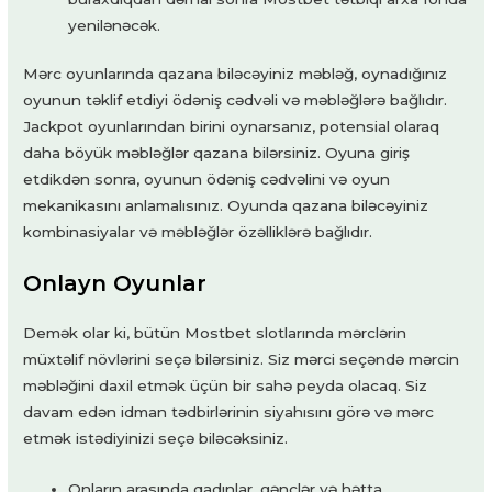
yenilənəcək.
Mərc oyunlarında qazana biləcəyiniz məbləğ, oynadığınız
oyunun təklif etdiyi ödəniş cədvəli və məbləğlərə bağlıdır.
Jackpot oyunlarından birini oynarsanız, potensial olaraq
daha böyük məbləğlər qazana bilərsiniz. Oyuna giriş
etdikdən sonra, oyunun ödəniş cədvəlini və oyun
mekanikasını anlamalısınız. Oyunda qazana biləcəyiniz
kombinasiyalar və məbləğlər özəlliklərə bağlıdır.
Onlayn Oyunlar
Demək olar ki, bütün Mostbet slotlarında mərclərin
müxtəlif növlərini seçə bilərsiniz. Siz mərci seçəndə mərcin
məbləğini daxil etmək üçün bir sahə peyda olacaq. Siz
davam edən idman tədbirlərinin siyahısını görə və mərc
etmək istədiyinizi seçə biləcəksiniz.
Onların arasında qadınlar, gənclər və hətta