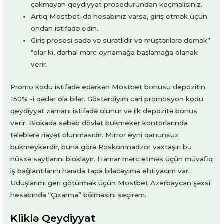
çəkməyən qeydiyyat prosedurundan keçməlisiniz.
Artıq Mostbet-də hesabınız varsa, giriş etmək üçün
ondan istifadə edin.
Giriş prosesi sadə və sürətlidir və müştərilərə demək”
“olar ki, dərhal mərc oynamağa başlamağa olanak
verir.
Promo kodu istifadə edərkən Mostbet bonusu depozitin
150% -i qədər ola bilər. Göstərdiyim cari promosyon kodu
qeydiyyat zamanı istifadə olunur və ilk depozitə bonus
verir. Blokada səbəb dövlət bukmeker kontorlarında
tələblərə riayət olunmasıdır. Mirror eyni qanunsuz
bukmeykerdir, buna görə Roskomnadzor vaxtaşırı bu
nüsxə saytlarını bloklayır. Hamar mərc etmək üçün müvafiq
iş bağlantılarını harada tapa biləcəyimə ehtiyacım var.
Uduşlarımı geri götürmək üçün Mostbet Azerbaycan şəxsi
hesabında “Çıxarma” bölməsini seçirəm.
Kliklə Qeydiyyat