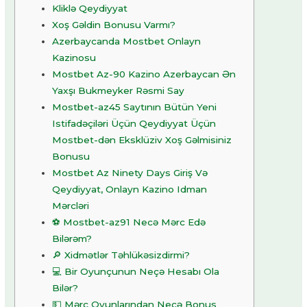
Kliklə Qeydiyyat
Xoş Gəldin Bonusu Varmı?
Azerbaycanda Mostbet Onlayn
Kazinosu
Mostbet Az-90 Kazino Azerbaycan Ən
Yaxşı Bukmeyker Rəsmi Say
Mostbet-az45 Saytının Bütün Yeni
Istifadəçiləri Üçün Qeydiyyat Üçün
Mostbet-dən Eksklüziv Xoş Gəlmisiniz
Bonusu
Mostbet Az Ninety Days Giriş Və
Qeydiyyat, Onlayn Kazino Idman
Mərcləri
⚽ Mostbet-az91 Necə Mərc Edə
Bilərəm?
🔎 Xidmətlər Təhlükəsizdirmi?
💻 Bir Oyunçunun Neçə Hesabı Ola
Bilər?
💵 Mərc Oyunlarından Necə Bonus