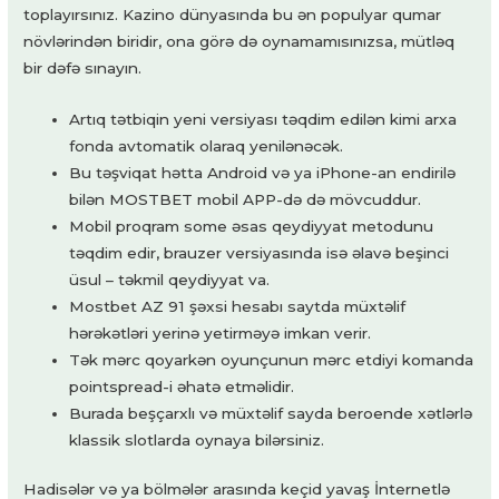
toplayırsınız. Kazino dünyasında bu ən populyar qumar
növlərindən biridir, ona görə də oynamamısınızsa, mütləq
bir dəfə sınayın.
Artıq tətbiqin yeni versiyası təqdim edilən kimi arxa
fonda avtomatik olaraq yenilənəcək.
Bu təşviqat hətta Android və ya iPhone-an endirilə
bilən MOSTBET mobil APP-də də mövcuddur.
Mobil proqram some əsas qeydiyyat metodunu
təqdim edir, brauzer versiyasında isə əlavə beşinci
üsul – təkmil qeydiyyat va.
Mostbet AZ 91 şəxsi hesabı saytda müxtəlif
hərəkətləri yerinə yetirməyə imkan verir.
Tək mərc qoyarkən oyunçunun mərc etdiyi komanda
pointspread-i əhatə etməlidir.
Burada beşçarxlı və müxtəlif sayda beroende xətlərlə
klassik slotlarda oynaya bilərsiniz.
Hadisələr və ya bölmələr arasında keçid yavaş İnternetlə