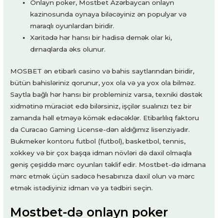
Onlayn poker, Mostbet Azərbaycan onlayn
kazinosunda oynaya biləcəyiniz ən populyar və
maraqlı oyunlardan biridir.
Xəritədə hər hansı bir hadisə demək olar ki,
dırnaqlarda əks olunur.
MOSBET ən etibarlı casino və bahis saytlarından biridir,
bütün bahisləriniz qorunur, yox ola və ya yox ola bilməz.
Saytla bağlı hər hansı bir probleminiz varsa, texniki dəstək
xidmətinə müraciət edə bilərsiniz, işçilər sualınızı tez bir
zamanda həll etməyə kömək edəcəklər. Etibarlılıq faktoru
da Curacao Gaming License-dən aldığımız lisenziyadır.
Bukmeker kontoru futbol (futbol), basketbol, tennis,
xokkey və bir çox başqa idman növləri də daxil olmaqla
geniş çeşiddə mərc oyunları təklif edir. Mostbet-də idmana
mərc etmək üçün sadəcə hesabınıza daxil olun və mərc
etmək istədiyiniz idman və ya tədbiri seçin.
Mostbet-də onlayn poker