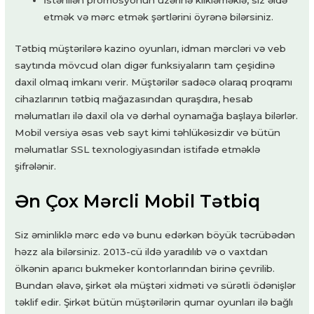
İstənilən promosyonun üzərinə klikləməklə, siz əldə
etmək və mərc etmək şərtlərini öyrənə bilərsiniz.
Tətbiq müştərilərə kazino oyunları, idman mərcləri və veb
saytında mövcud olan digər funksiyaların tam çeşidinə
daxil olmaq imkanı verir. Müştərilər sadəcə olaraq proqramı
cihazlarının tətbiq mağazasından quraşdıra, hesab
məlumatları ilə daxil ola və dərhal oynamağa başlaya bilərlər.
Mobil versiya əsas veb sayt kimi təhlükəsizdir və bütün
məlumatlar SSL texnologiyasından istifadə etməklə
şifrələnir.
Ən Çox Mərcli Mobil Tətbiq
Siz əminliklə mərc edə və bunu edərkən böyük təcrübədən
həzz ala bilərsiniz. 2013-cü ildə yaradılıb və o vaxtdan
ölkənin aparıcı bukmeker kontorlarından birinə çevrilib.
Bundan əlavə, şirkət əla müştəri xidməti və sürətli ödənişlər
təklif edir. Şirkət bütün müştərilərin qumar oyunları ilə bağlı