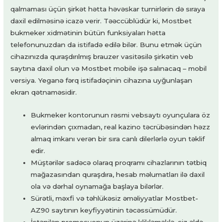
qalmaması üçün şirkət hətta həvəskar turnirlərin də sıraya
daxil edilməsinə icazə verir. Təəccüblüdür ki, Mostbet
bukmeker xidmətinin bütün funksiyaları hətta
telefonunuzdan da istifadə edilə bilər. Bunu etmək üçün
cihazınızda quraşdırılmış brauzer vasitəsilə şirkətin veb
saytına daxil olun və Mostbet mobile işə salınacaq – mobil
versiya. Yeganə fərq istifadəçinin cihazına uyğunlaşan
ekran qətnaməsidir.
Bukmeker kontorunun rəsmi vebsaytı oyunçulara öz
evlərindən çıxmadan, real kazino təcrübəsindən həzz
almaq imkanı verən bir sıra canlı dilerlərlə oyun təklif
edir.
Müştərilər sadəcə olaraq proqramı cihazlarının tətbiq
mağazasından quraşdıra, hesab məlumatları ilə daxil
ola və dərhal oynamağa başlaya bilərlər.
Sürətli, məxfi və təhlükəsiz əməliyyatlar Mostbet-
AZ90 saytının keyfiyyətinin təcəssümüdür.