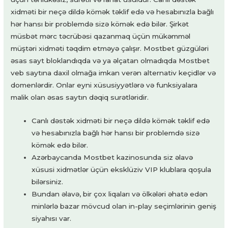
xidməti bir neçə dildə kömək təklif edə və hesabınızla bağlı
hər hansı bir problemdə sizə kömək edə bilər. Şirkət
müsbət mərc təcrübəsi qazanmaq üçün mükəmməl
müştəri xidməti təqdim etməyə çalışır. Mostbet güzgüləri
əsas sayt bloklandıqda və ya əlçatan olmadıqda Mostbet
veb saytına daxil olmağa imkan verən alternativ keçidlər və
domenlərdir. Onlar eyni xüsusiyyətlərə və funksiyalara
malik olan əsas saytın dəqiq surətləridir.
Canlı dəstək xidməti bir neçə dildə kömək təklif edə
və hesabınızla bağlı hər hansı bir problemdə sizə
kömək edə bilər.
Azərbaycanda Mostbet kazinosunda siz əlavə
xüsusi xidmətlər üçün eksklüziv VIP klublara qoşula
bilərsiniz.
Bundan əlavə, bir çox liqaları və ölkələri əhatə edən
minlərlə bazar mövcud olan in-play seçimlərinin geniş
siyahısı var.