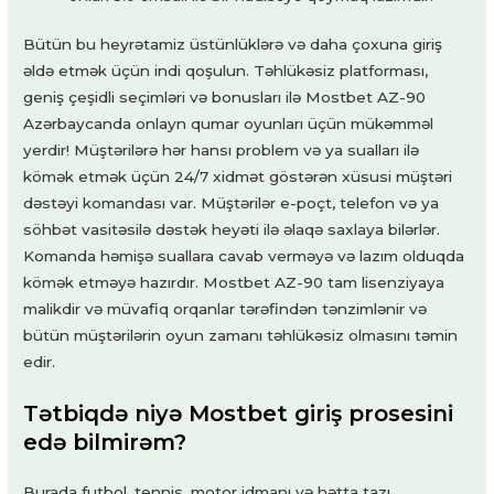
Bütün bu heyrətamiz üstünlüklərə və daha çoxuna giriş
əldə etmək üçün indi qoşulun. Təhlükəsiz platforması,
geniş çeşidli seçimləri və bonusları ilə Mostbet AZ-90
Azərbaycanda onlayn qumar oyunları üçün mükəmməl
yerdir! Müştərilərə hər hansı problem və ya sualları ilə
kömək etmək üçün 24/7 xidmət göstərən xüsusi müştəri
dəstəyi komandası var. Müştərilər e-poçt, telefon və ya
söhbət vasitəsilə dəstək heyəti ilə əlaqə saxlaya bilərlər.
Komanda həmişə suallara cavab verməyə və lazım olduqda
kömək etməyə hazırdır. Mostbet AZ-90 tam lisenziyaya
malikdir və müvafiq orqanlar tərəfindən tənzimlənir və
bütün müştərilərin oyun zamanı təhlükəsiz olmasını təmin
edir.
Tətbiqdə niyə Mostbet giriş prosesini
edə bilmirəm?
Burada futbol, tennis, motor idmanı və hətta tazı