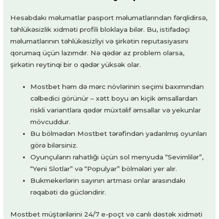
Hesabdakı məlumatlar pasport məlumatlarından fərqlidirsə,
təhlükəsizlik xidməti profili bloklaya bilər. Bu, istifadəçi
məlumatlarının təhlükəsizliyi və şirkətin reputasiyasını
qorumaq üçün lazımdır. Nə qədər az problem olarsa,
şirkətin reytinqi bir o qədər yüksək olar.
Mostbet həm də mərc növlərinin seçimi baxımından
cəlbedici görünür – xətt boyu ən kiçik əmsallardan
riskli variantlara qədər müxtəlif əmsallar və yekunlar
mövcuddur.
Bu bölmədən Mostbet tərəfindən yadarılmış oyunları
görə bilərsiniz.
Oyunçuların rahatlığı üçün sol menyuda “Sevimlilər”,
“Yeni Slotlar” və “Populyar” bölmələri yer alır.
Bukmekerlərin sayının artması onlar arasındakı
rəqabəti də gücləndirir.
Mostbet müştərilərini 24/7 e-poçt və canlı dəstək xidməti