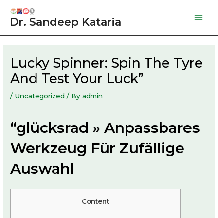
Skip
to
Dr. Sandeep Kataria
Mai
content
Men
Lucky Spinner: Spin The Tyre
And Test Your Luck”
/
Uncategorized
/ By
admin
“glücksrad » Anpassbares
Werkzeug Für Zufällige
Auswahl
Content