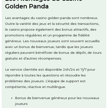
Golden Panda
Les avantages du casino golden panda sont nombreux.
Outre la variété des jeux et la sécurité des transactions,
le casino propose également des bonus attractifs, des
promotions régulières et un programme de fidélité
généreux. Les nouveaux joueurs sont souvent accueillis
avec un bonus de bienvenue, tandis que les joueurs
réguliers peuvent bénéficier de bonus de dépôt, de tours
gratuits et d’autres récompenses.
Le service clientèle est disponible 24h/24 et 7j/7 pour
répondre à toutes les questions et résoudre les
problèmes des joueurs. L’équipe de support est
compétente, réactive et multilingue.
Bonus de bienvenue généreux pour les nouveaux
joueurs