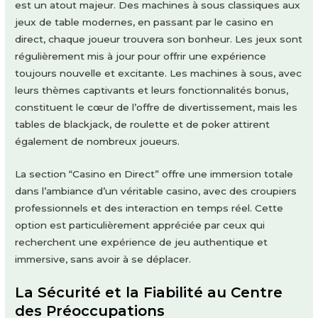
est un atout majeur. Des machines à sous classiques aux
jeux de table modernes, en passant par le casino en
direct, chaque joueur trouvera son bonheur. Les jeux sont
régulièrement mis à jour pour offrir une expérience
toujours nouvelle et excitante. Les machines à sous, avec
leurs thèmes captivants et leurs fonctionnalités bonus,
constituent le cœur de l’offre de divertissement, mais les
tables de blackjack, de roulette et de poker attirent
également de nombreux joueurs.
La section “Casino en Direct” offre une immersion totale
dans l’ambiance d’un véritable casino, avec des croupiers
professionnels et des interaction en temps réel. Cette
option est particulièrement appréciée par ceux qui
recherchent une expérience de jeu authentique et
immersive, sans avoir à se déplacer.
La Sécurité et la Fiabilité au Centre
des Préoccupations