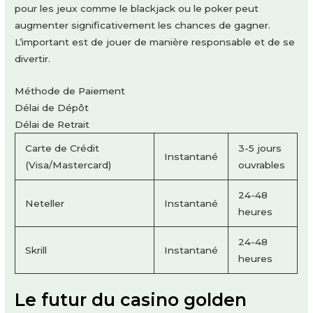
pour les jeux comme le blackjack ou le poker peut
augmenter significativement les chances de gagner.
L’important est de jouer de manière responsable et de se
divertir.
Méthode de Paiement
Délai de Dépôt
Délai de Retrait
Carte de Crédit
3-5 jours
Instantané
(Visa/Mastercard)
ouvrables
24-48
Neteller
Instantané
heures
24-48
Skrill
Instantané
heures
Le futur du casino golden