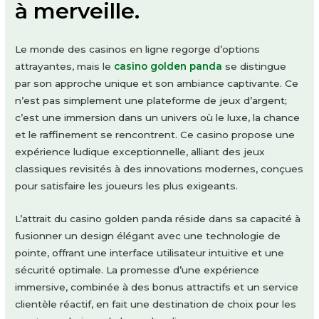
à merveille.
Le monde des casinos en ligne regorge d’options
attrayantes, mais le
casino golden panda
se distingue
par son approche unique et son ambiance captivante. Ce
n’est pas simplement une plateforme de jeux d’argent;
c’est une immersion dans un univers où le luxe, la chance
et le raffinement se rencontrent. Ce casino propose une
expérience ludique exceptionnelle, alliant des jeux
classiques revisités à des innovations modernes, conçues
pour satisfaire les joueurs les plus exigeants.
L’attrait du casino golden panda réside dans sa capacité à
fusionner un design élégant avec une technologie de
pointe, offrant une interface utilisateur intuitive et une
sécurité optimale. La promesse d’une expérience
immersive, combinée à des bonus attractifs et un service
clientèle réactif, en fait une destination de choix pour les