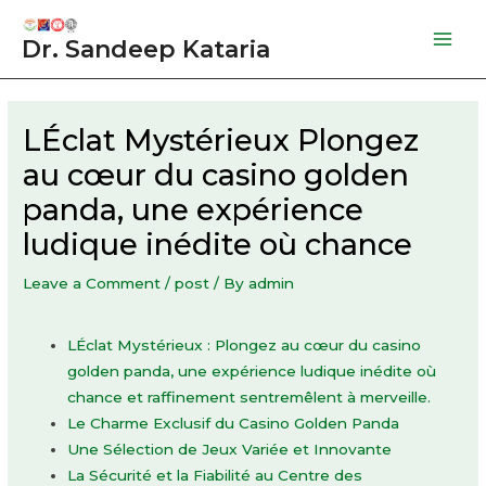
Skip
to
Dr. Sandeep Kataria
Mai
content
Men
LÉclat Mystérieux Plongez
au cœur du casino golden
panda, une expérience
ludique inédite où chance
Leave a Comment
/
post
/ By
admin
LÉclat Mystérieux : Plongez au cœur du casino
golden panda, une expérience ludique inédite où
chance et raffinement sentremêlent à merveille.
Le Charme Exclusif du Casino Golden Panda
Une Sélection de Jeux Variée et Innovante
La Sécurité et la Fiabilité au Centre des