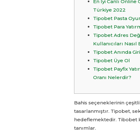
En Iyi Canlı Online 
Türkiye 2022
Tipobet Pasta Oyun
Tipobet Para Yatır
Tipobet Adres Deği
Kullanıcıları Nasıl 
Tipobet Anında Gir
Tipobet Üye Ol
Tipobet Payfix Yat
Oranı Nelerdir?
Bahis seçeneklerinin çeşitli
tasarlanmıştır. Tipobet, se
hedeflemektedir. Tibobet 
tanımlar.