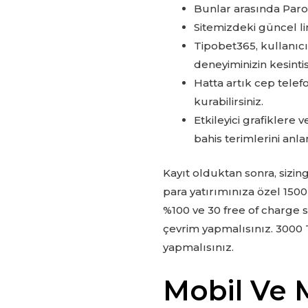
Bunlar arasında Paro
Sitemizdeki güncel li
Tipobet365, kullanıcı
deneyiminizin kesinti
Hatta artık cep telef
kurabilirsiniz.
Etkileyici grafiklere
bahis terimlerini anl
Kayıt olduktan sonra, sizing
para yatırımınıza özel 150
%100 ve 30 free of charge sp
çevrim yapmalısınız. 3000 
yapmalısınız.
Mobil Ve 