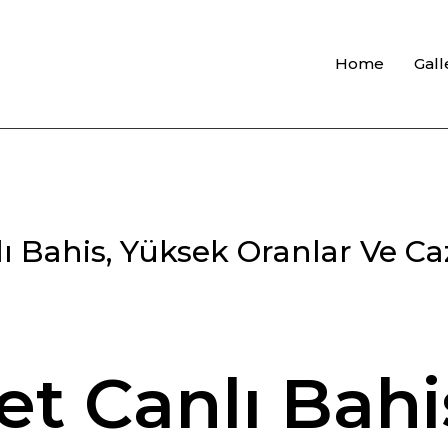
Home
Gall
lı Bahis, Yüksek Oranlar Ve C
et Canlı Bahi