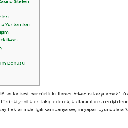
Casino Siteleri
ları
ma Yöntemleri
şimi
Etkiliyor?
iş
ırım Bonusu
liği ve kalitesi, her türlü kullanıcı ihtiyacını karşılamak” “
ktördeki yenilikleri takip ederek, kullanıcılarına en iyi de
kayıt ekranında ilgili kampanya seçimi yapan oyuncular