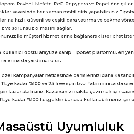
lapara, Paybol, Mefete, PeP, Popypara ve Papel öne çıkar.
nkler sayesinde her zaman mobil giriş yapabilirsiniz Tipobe
larına hızlı, güvenli ve çeşitli para yatırma ve çekme yönt
siz ve sorunsuz olmasını sağlar.
onunuz ile müşteri hizmetlerine bağlanarak ister chat ister
 ve kullanıcı dostu arayüze sahip Tipobet platformu, en yen
amalarına da yardımcı olur.
 özel kampanyalar neticesinde bahislerinizi daha kazançlı ha
0 TL’ye kadar %100 ve 25 free spin two. Yatırımınıza da on
in kazanabilirsiniz. Kazancınızı nakite çevirmek için casino 
TL’ye kadar %100 hoşgeldin bonusu kullanabilmeniz için e
Masaüstü Uyumluluk