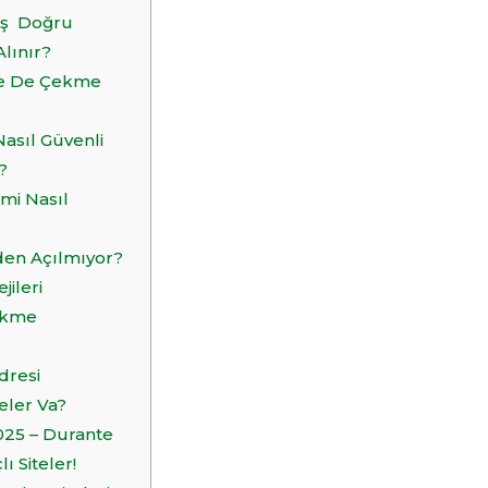
riş Doğru
lınır?
de De Çekme
Nasıl Güvenli
?
mi Nasıl
en Açılmıyor?
jileri
ekme
dresi
eler Va?
 2025 – Durante
ı Siteler!