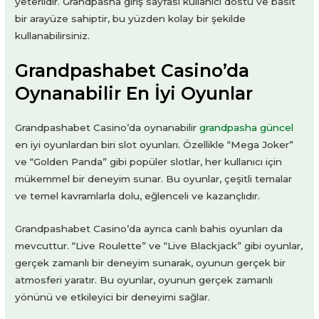
yeterlidir. Grandpasha giriş sayfası kullanıcı dostu ve basit
bir arayüze sahiptir, bu yüzden kolay bir şekilde
kullanabilirsiniz.
Grandpashabet Casino’da
Oynanabilir En İyi Oyunlar
Grandpashabet Casino’da oynanabilir
grandpasha güncel
en iyi oyunlardan biri slot oyunları. Özellikle “Mega Joker”
ve “Golden Panda” gibi popüler slotlar, her kullanıcı için
mükemmel bir deneyim sunar. Bu oyunlar, çeşitli temalar
ve temel kavramlarla dolu, eğlenceli ve kazançlıdır.
Grandpashabet Casino’da ayrıca canlı bahis oyunları da
mevcuttur. “Live Roulette” ve “Live Blackjack” gibi oyunlar,
gerçek zamanlı bir deneyim sunarak, oyunun gerçek bir
atmosferi yaratır. Bu oyunlar, oyunun gerçek zamanlı
yönünü ve etkileyici bir deneyimi sağlar.