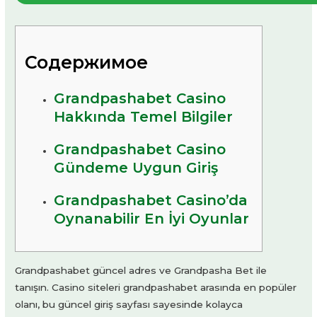
Содержимое
Grandpashabet Casino
Hakkında Temel Bilgiler
Grandpashabet Casino
Gündeme Uygun Giriş
Grandpashabet Casino’da
Oynanabilir En İyi Oyunlar
Grandpashabet güncel adres ve Grandpasha Bet ile
tanışın. Casino siteleri grandpashabet arasında en popüler
olanı, bu güncel giriş sayfası sayesinde kolayca