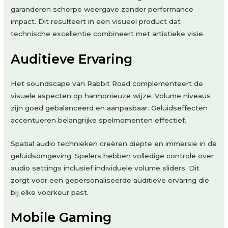
garanderen scherpe weergave zonder performance
impact. Dit resulteert in een visueel product dat
technische excellentie combineert met artistieke visie.
Auditieve Ervaring
Het soundscape van Rabbit Road complementeert de
visuele aspecten op harmonieuze wijze. Volume niveaus
zijn goed gebalanceerd en aanpasbaar. Geluidseffecten
accentueren belangrijke spelmomenten effectief.
Spatial audio technieken creëren diepte en immersie in de
geluidsomgeving. Spelers hebben volledige controle over
audio settings inclusief individuele volume sliders. Dit
zorgt voor een gepersonaliseerde auditieve ervaring die
bij elke voorkeur past.
Mobile Gaming