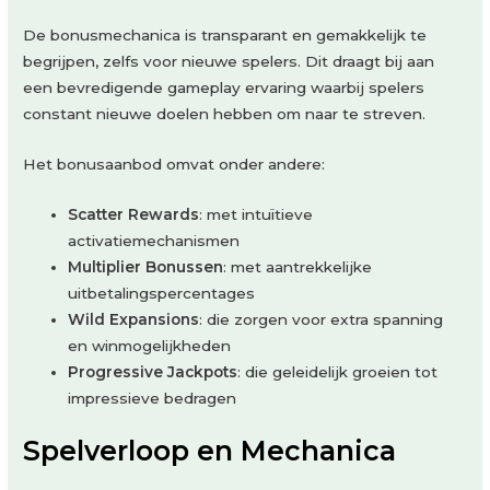
De bonusmechanica is transparant en gemakkelijk te
begrijpen, zelfs voor nieuwe spelers. Dit draagt bij aan
een bevredigende gameplay ervaring waarbij spelers
constant nieuwe doelen hebben om naar te streven.
Het bonusaanbod omvat onder andere:
Scatter Rewards
: met intuïtieve
activatiemechanismen
Multiplier Bonussen
: met aantrekkelijke
uitbetalingspercentages
Wild Expansions
: die zorgen voor extra spanning
en winmogelijkheden
Progressive Jackpots
: die geleidelijk groeien tot
impressieve bedragen
Spelverloop en Mechanica