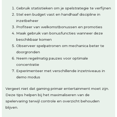
Gebruik statistieken om je spelstrategie te verfijnen
Stel een budget vast en handhaaf discipline in
inzetbeheer
Profiteer van welkomstbonussen en promoties
Maak gebruik van bonusfuncties wanneer deze
beschikbaar komen
Observeer spelpatronen om mechanica beter te
doorgronden
Neem regelmatig pauzes voor optimale
concentratie
Experimenteer met verschillende inzetniveaus in
demo modus
Vergeet niet dat gaming primair entertainment moet zijn.
Deze tips helpen bij het maximaliseren van de
spelervaring terwijl controle en overzicht behouden
blijven.