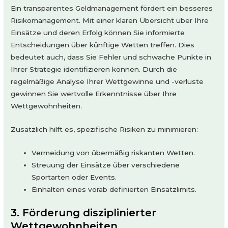
Ein transparentes Geldmanagement fördert ein besseres
Risikomanagement. Mit einer klaren Übersicht über Ihre
Einsätze und deren Erfolg können Sie informierte
Entscheidungen über künftige Wetten treffen. Dies
bedeutet auch, dass Sie Fehler und schwache Punkte in
Ihrer Strategie identifizieren können. Durch die
regelmäßige Analyse Ihrer Wettgewinne und -verluste
gewinnen Sie wertvolle Erkenntnisse über Ihre
Wettgewohnheiten.
Zusätzlich hilft es, spezifische Risiken zu minimieren:
Vermeidung von übermäßig riskanten Wetten.
Streuung der Einsätze über verschiedene
Sportarten oder Events.
Einhalten eines vorab definierten Einsatzlimits.
3. Förderung disziplinierter
Wettgewohnheiten