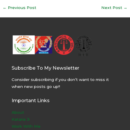
Post
←
Previous Post
Next Post
→
navigation
Subscribe To My Newsletter
Consider subscribing if you don’t want to miss it
when new posts go up!!
Important Links
About
Kataria Ji
Work With Me