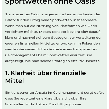
Sportwetten ohne Oasis
Transparentes Geldmanagement ist ein entscheidender
Faktor für den Erfolg beim Sportwetten, insbesondere
wenn man auf die Nutzung von Plattformen wie Oasis
verzichten möchte. Dieses Konzept bezieht sich darauf,
klare und nachvollziehbare Strategien zur Verwaltung der
eigenen finanziellen Mittel zu entwickeln. Im Folgenden
werden die wesentlichen Vorteile eines transparenten
Geldmanagements beim Sportwetten erläutert und
aufgezeigt, wie man solche Strategien effektiv umsetzt.
1. Klarheit über finanzielle
Mittel
Ein transparenter Ansatz im Geldmanagement sorgt dafür,
dass Sie jederzeit eine klare Übersicht über Ihre
finanziellen Mittel haben. Dies hilft, impulsive