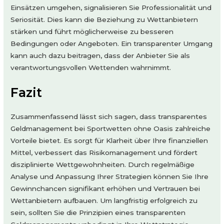
Einsätzen umgehen, signalisieren Sie Professionalität und
Seriosität. Dies kann die Beziehung zu Wettanbietern
stärken und führt möglicherweise zu besseren
Bedingungen oder Angeboten. Ein transparenter Umgang
kann auch dazu beitragen, dass der Anbieter Sie als
verantwortungsvollen Wettenden wahrnimmt.
Fazit
Zusammenfassend lässt sich sagen, dass transparentes
Geldmanagement bei Sportwetten ohne Oasis zahlreiche
Vorteile bietet. Es sorgt für Klarheit über Ihre finanziellen
Mittel, verbessert das Risikomanagement und fördert
disziplinierte Wettgewohnheiten. Durch regelmäßige
Analyse und Anpassung Ihrer Strategien können Sie Ihre
Gewinnchancen signifikant erhöhen und Vertrauen bei
Wettanbietern aufbauen. Um langfristig erfolgreich zu
sein, sollten Sie die Prinzipien eines transparenten