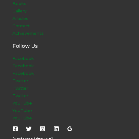
Books
Gallery
Articles
Contact
Achievements
Follow Us
Facebook
Facebook
Facebook
Twitter
Twitter
Twitter
YouTube
YouTube
YouTube