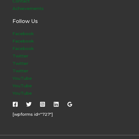
Contact
Achievements
Follow Us
Facebook
Facebook
Facebook
Twitter
Twitter
Twitter
YouTube
YouTube
YouTube
[wpforms id="727"]