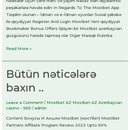
hadisələr üçün canlı mərc və yayım Nasaz olan əşyalarınızı
peşəkarlara həvalə edin In Regards To The Mostbet App
Təqdim olunan – İdman və e-İdman oyunları Sosial şəbəkə
ilə qeydiyyat Register And Login Mostbet Yeni qeydiyyat
Bookmaker Bonus Offers İşləyən bir Mostbet azerbaycan
güzgüsünü harada tapmaq olar Digər Maraqlı Ruletka
Onlayn
Read More »
Rulet
oyna
Pulsuz
Bütün nəticələrə
və
ya
baxın ..
real
pul
Leave a Comment
/
Mostbet AZ Mostbet AZ Azerbaycan
ilə
casino - 569
/
admin
Roulette77
Azerbaijan
Content Бонусы И Акции Mostbet (мостбет) MostBet
Partners Affiliate Program Review 2023 Upto 60%