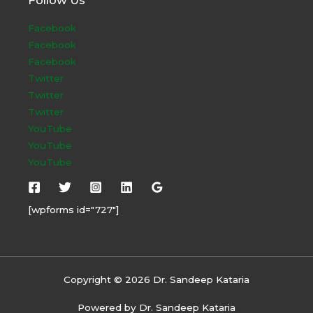
Follow Us
Facebook
Facebook
Facebook
Twitter
Twitter
Twitter
YouTube
YouTube
YouTube
[wpforms id="727"]
Copyright © 2026 Dr. Sandeep Kataria
Powered by Dr. Sandeep Kataria