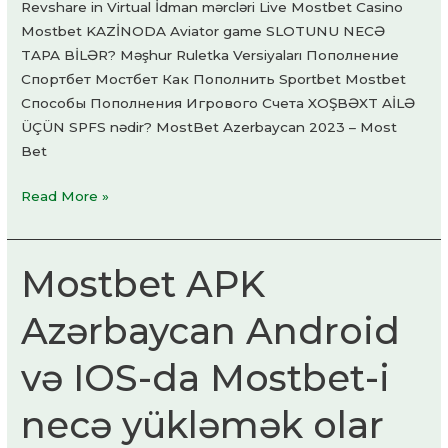
Revshare in Virtual İdman mərcləri Live Mostbet Casino
Mostbet KAZİNODA Aviator game SLOTUNU NECƏ
TAPA BİLƏR? Məşhur Ruletka Versiyaları Пополнение
Спортбет Мостбет Как Пополнить Sportbet Mostbet
Способы Пополнения Игрового Счета XOŞBƏXT AİLƏ
ÜÇÜN SPFS nədir? MostBet Azerbaycan 2023 – Most
Bet
Bütün
Read More »
nəticələrə
baxın
..
Mostbet APK
Azərbaycan Android
və IOS-da Mostbet-i
necə yükləmək olar