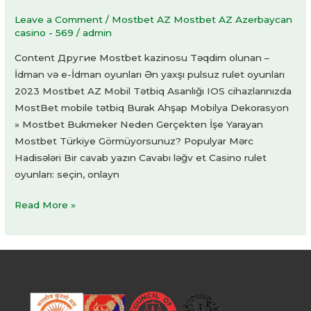
Leave a Comment
/
Mostbet AZ Mostbet AZ Azerbaycan
casino - 569
/
admin
Content Другие Mostbet kazinosu Təqdim olunan –
İdman və e-İdman oyunları Ən yaxşı pulsuz rulet oyunları
2023 Mostbet AZ Mobil Tətbiq Asanlığı IOS cihazlarınızda
MostBet mobile tətbiq Burak Ahşap Mobilya Dekorasyon
» Mostbet Bukmeker Neden Gerçekten İşe Yarayan
Mostbet Türkiye Görmüyorsunuz? Populyar Mərc
Hadisələri Bir cavab yazın Cavabı ləğv et Casino rulet
oyunları: seçin, onlayn
Mostbet
Read More »
APK
Azərbaycan
Android
və
IOS-
da