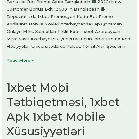
Bonuslar Bet Promo Code Bangladesh
2022: New
Customer Bonus Bdt 13000 In Bangladesh İlk
Depozitinizdə 1xbet Promosyon Kodu Bet Promo
Kodlarının Bonus Növləri Azərbaycanda Lap Qocaman
Onlayn Mərc Xidmətləri Təklif Edən 1xbet Azerbaycan
Mərc Saytı Azərbaycan Oyunçuları üçün 1xbet Promo Kod
Hədiyyələri Universitetlərdə Pulsuz Təhsil Alan Şəxslərin
1xbet
Read More »
Promosyon
Kodu
Azerbaycan
1xbet Mobi
Və
özgə
Tətbiqetməsi, 1xbet
Bonuslar
ᐉ
Apk 1xbet Mobile
1xbet
Xüsusiyyətləri
Promo
Kod