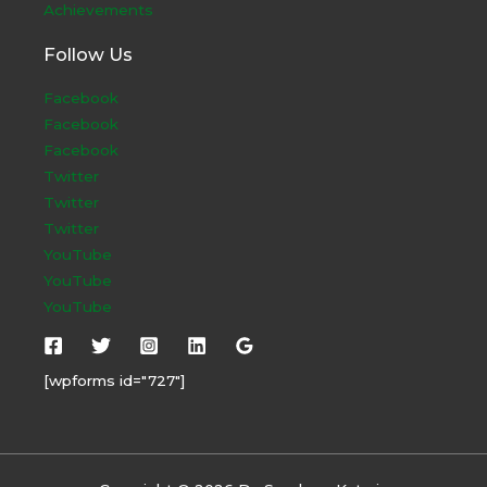
Achievements
Follow Us
Facebook
Facebook
Facebook
Twitter
Twitter
Twitter
YouTube
YouTube
YouTube
[wpforms id="727"]