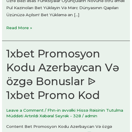
Üzrə Bəzi əsas Funksiyalar Oyunçuların Növünə ötrü əməli
Pul Kazinoları Bet Yükləyin Və Mərc Dünyasının Qapıları
Üzünüzə Açılsın! Bet Yükləmə ən […]
1xbet
Read More »
Azərbaycan
Necə
Qeydiyyatdan
1xbet Promosyon
Keçmək
Və
Kodu Azerbaycan Və
Hesabdan
Pul
özgə Bonuslar ᐉ
Çıxarmaq
1xbet Promo Kod
Olar
Leave a Comment
/
Fhn-in əvvəlki Hissə Rəisinin Tutulma
Müddəti Artırıldı Xəbəral Seyrək - 328
/
admin
Content Bet Promosyon Kodu Azerbaycan Və özgə