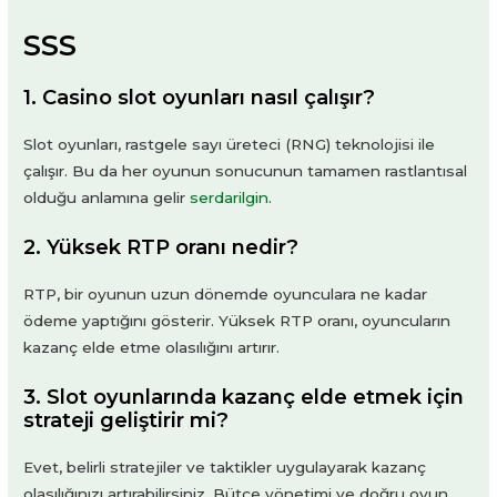
SSS
1. Casino slot oyunları nasıl çalışır?
Slot oyunları, rastgele sayı üreteci (RNG) teknolojisi ile
çalışır. Bu da her oyunun sonucunun tamamen rastlantısal
olduğu anlamına gelir
serdarilgin
.
2. Yüksek RTP oranı nedir?
RTP, bir oyunun uzun dönemde oyunculara ne kadar
ödeme yaptığını gösterir. Yüksek RTP oranı, oyuncuların
kazanç elde etme olasılığını artırır.
3. Slot oyunlarında kazanç elde etmek için
strateji geliştirir mi?
Evet, belirli stratejiler ve taktikler uygulayarak kazanç
olasılığınızı artırabilirsiniz. Bütçe yönetimi ve doğru oyun