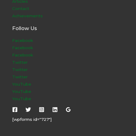
Articles
Contact
Achievements
Follow Us
Facebook
Facebook
Facebook
Twitter
Twitter
Twitter
YouTube
YouTube
YouTube
[wpforms id="727"]