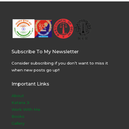
Subscribe To My Newsletter
Consider subscribing if you don’t want to miss it
when new posts go up!!
Important Links
About
Kataria Ji
Work With Me
Books
Gallery