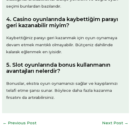
seçimi bunlardan bazılarıdır.
4. Casino oyunlarında kaybettiğim parayı
geri kazanabilir miyim?
Kaybettiğiniz parayı geri kazanmak için oyun oynamaya
devam etmek mantıklı olmayabilir. Bütçeniz dahilinde
kalarak eğlenmek en iyisidir.
5. Slot oyunlarında bonus kullanmanın
avantajları nelerdir?
Bonuslar, ekstra oyun oynamanızı sağlar ve kayıplarınızı
telafi etme şansı sunar. Böylece daha fazla kazanma
fırsatını da artırabilirsiniz.
Post
←
Previous Post
Next Post
→
navigation