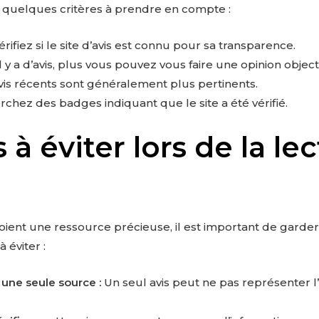
ci quelques critères à prendre en compte :
rifiez si le site d’avis est connu pour sa transparence.
l y a d’avis, plus vous pouvez vous faire une opinion object
vis récents sont généralement plus pertinents.
chez des badges indiquant que le site a été vérifié.
 à éviter lors de la le
soient une ressource précieuse, il est important de garder u
 éviter :
une seule source :
Un seul avis peut ne pas représenter 