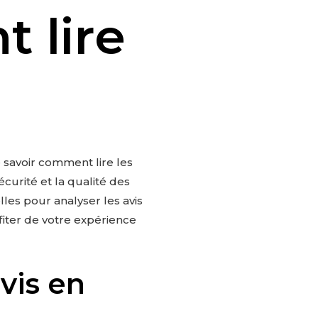
 lire
e savoir comment lire les
écurité et la qualité des
lles pour analyser les avis
ofiter de votre expérience
vis en