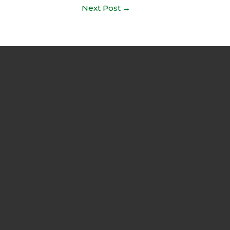
Next Post
→