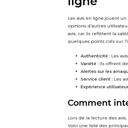
ligne
Les avis en ligne jouent un
opinions d’autres utilisate
avis, car ils reflètent la sat
quelques points clés sur l’
Authenticité :
Les avis
Variété :
Ils offrent d
Alertes sur les arnaqu
Service client :
Les avi
Expérience utilisateur
Comment inter
Lors de la lecture des avis,
Voici une liste des princip