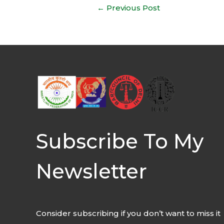
Post
←
Previous Post
navigation
Subscribe To My
Newsletter
Consider subscribing if you don’t want to miss it