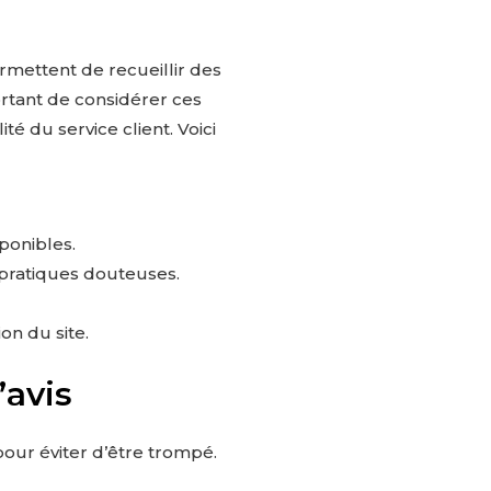
ermettent de recueillir des
portant de considérer ces
lité du service client. Voici
sponibles.
 pratiques douteuses.
ion du site.
’avis
 pour éviter d’être trompé.