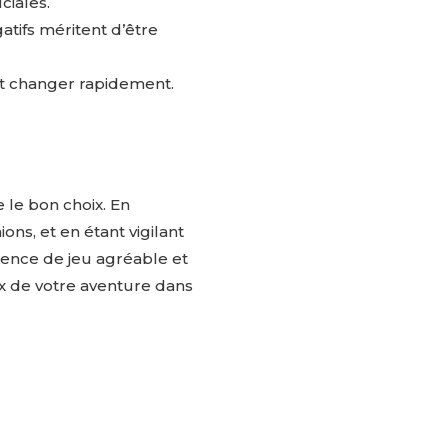
ciales.
gatifs méritent d’être
nt changer rapidement.
 le bon choix. En
ons, et en étant vigilant
ience de jeu agréable et
ux de votre aventure dans