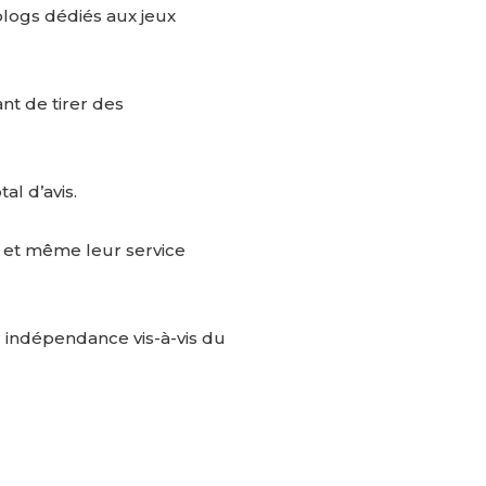
blogs dédiés aux jeux
ant de tirer des
al d’avis.
s et même leur service
r indépendance vis-à-vis du