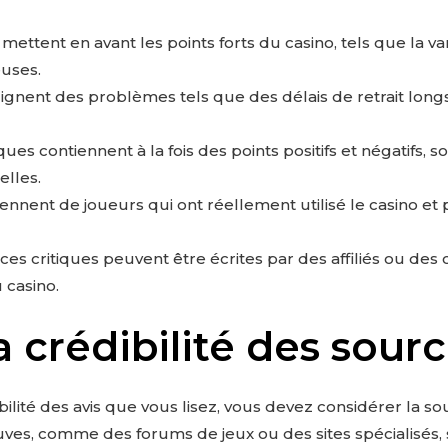
 mettent en avant les points forts du casino, tels que la var
uses.
lignent des problèmes tels que des délais de retrait longs
ques contiennent à la fois des points positifs et négatifs,
lles.
iennent de joueurs qui ont réellement utilisé le casino et
 ces critiques peuvent être écrites par des affiliés ou de
 casino.
a crédibilité des sourc
bilité des avis que vous lisez, vous devez considérer la s
reuves, comme des forums de jeux ou des sites spécialisés, 