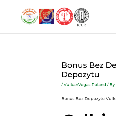
Skip
to
content
Bonus Bez De
Depozytu
/
VulkanVegas Poland
/ By
Bonus Bez Depozytu Vulk