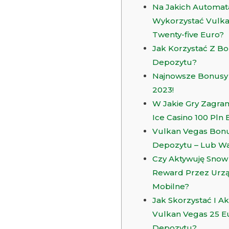
Na Jakich Automa
Wykorzystać Vulk
Twenty-five Euro?
Jak Korzystać Z B
Depozytu?
Najnowsze Bonusy
2023!
W Jakie Gry Zagra
Ice Casino 100 Pln
Vulkan Vegas Bon
Depozytu – Lub Wa
Czy Aktywuję Snow
Reward Przez Urz
Mobilne?
Jak Skorzystać I A
Vulkan Vegas 25 E
Depozytu?