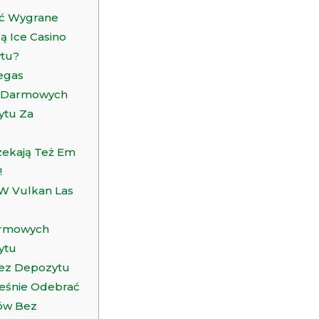
ić Wygrane
 Ice Casino
tu?
egas
0 Darmowych
ytu Za
zekają Też Em
!
W Vulkan Las
armowych
ytu
ez Depozytu
eśnie Odebrać
nów Bez