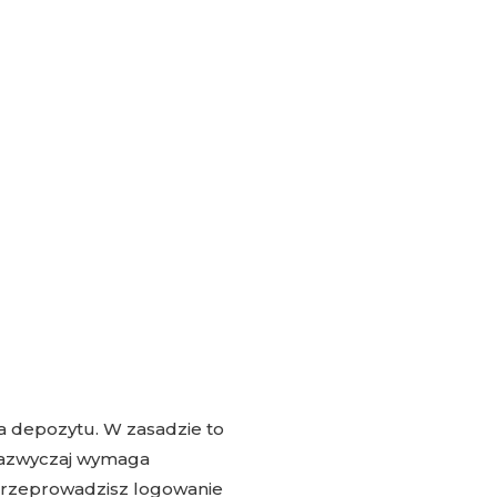
a depozytu. W zasadzie to
. Zazwyczaj wymaga
k przeprowadzisz logowanie