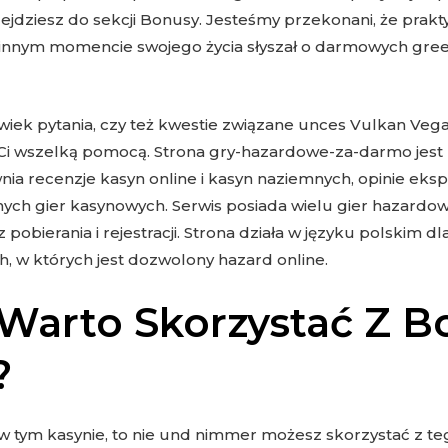
jdziesz do sekcji Bonusy. Jesteśmy przekonani, że prakty
innym momencie swojego życia słyszał o darmowych gree
olwiek pytania, czy też kwestie związane unces Vulkan Ve
y Ci wszelką pomocą. Strona gry-hazardowe-za-darmo jes
ia recenzje kasyn online i kasyn naziemnych, opinie eks
ych gier kasynowych. Serwis posiada wielu gier hazardow
obierania i rejestracji. Strona działa w języku polskim dl
ch, w których jest dozwolony hazard online.
Warto Skorzystać Z B
?
 w tym kasynie, to nie und nimmer możesz skorzystać z teg