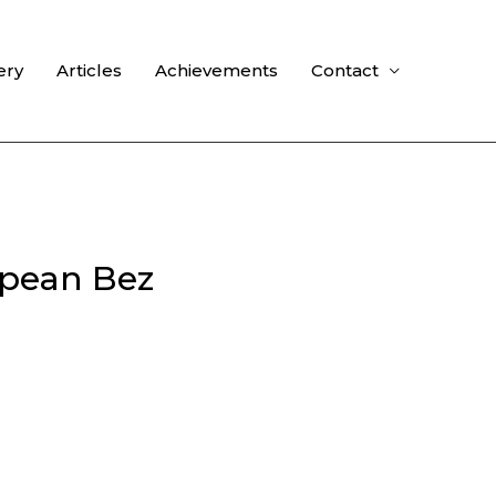
ery
Articles
Achievements
Contact
opean Bez