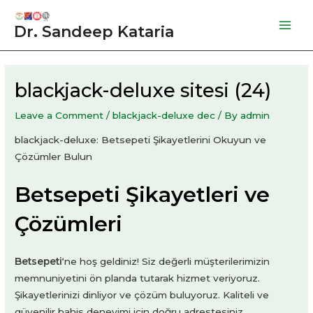
Skip
to
Dr. Sandeep Kataria
Mai
content
Men
blackjack-deluxe sitesi (24)
Leave a Comment
/
blackjack-deluxe dec
/ By
admin
blackjack-deluxe: Betsepeti Şikayetlerini Okuyun ve
Çözümler Bulun
Betsepeti Şikayetleri ve
Çözümleri
Betsepeti
‘ne hoş geldiniz! Siz değerli müşterilerimizin
memnuniyetini ön planda tutarak hizmet veriyoruz.
Şikayetlerinizi dinliyor ve çözüm buluyoruz. Kaliteli ve
güvenilir bahis deneyimi için doğru adrestesiniz.