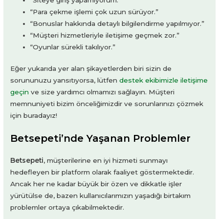
“Para çekme işlemi çok uzun sürüyor.”
“Bonuslar hakkında detaylı bilgilendirme yapılmıyor.”
“Müşteri hizmetleriyle iletişime geçmek zor.”
“Oyunlar sürekli takılıyor.”
Eğer yukarıda yer alan şikayetlerden biri sizin de
sorununuzu yansıtıyorsa, lütfen
destek ekibimizle iletişime
geçin
ve size yardımcı olmamızı sağlayın. Müşteri
memnuniyeti bizim önceliğimizdir ve sorunlarınızı çözmek
için buradayız!
Betsepeti’nde Yaşanan Problemler
Betsepeti
, müşterilerine en iyi hizmeti sunmayı
hedefleyen bir platform olarak faaliyet göstermektedir.
Ancak her ne kadar büyük bir özen ve dikkatle işler
yürütülse de, bazen kullanıcılarımızın yaşadığı birtakım
problemler ortaya çıkabilmektedir.