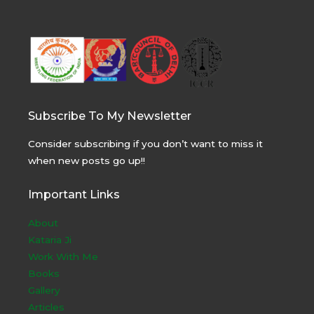
Subscribe To My Newsletter
Consider subscribing if you don’t want to miss it
when new posts go up!!
Important Links
About
Kataria Ji
Work With Me
Books
Gallery
Articles