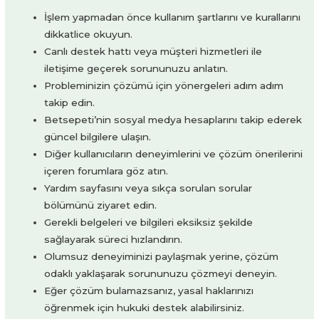
İşlem yapmadan önce kullanım şartlarını ve kurallarını
dikkatlice okuyun.
Canlı destek hattı veya müşteri hizmetleri ile
iletişime geçerek sorununuzu anlatın.
Probleminizin çözümü için yönergeleri adım adım
takip edin.
Betsepeti’nin sosyal medya hesaplarını takip ederek
güncel bilgilere ulaşın.
Diğer kullanıcıların deneyimlerini ve çözüm önerilerini
içeren forumlara göz atın.
Yardım sayfasını veya sıkça sorulan sorular
bölümünü ziyaret edin.
Gerekli belgeleri ve bilgileri eksiksiz şekilde
sağlayarak süreci hızlandırın.
Olumsuz deneyiminizi paylaşmak yerine, çözüm
odaklı yaklaşarak sorununuzu çözmeyi deneyin.
Eğer çözüm bulamazsanız, yasal haklarınızı
öğrenmek için hukuki destek alabilirsiniz.