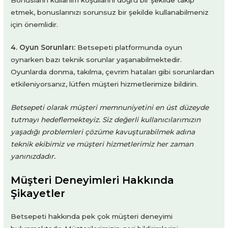
etmek, bonuslarınızı sorunsuz bir şekilde kullanabilmeniz
için önemlidir.
4. Oyun Sorunları:
Betsepeti platformunda oyun
oynarken bazı teknik sorunlar yaşanabilmektedir.
Oyunlarda donma, takılma, çevrim hataları gibi sorunlardan
etkileniyorsanız, lütfen müşteri hizmetlerimize bildirin.
Betsepeti olarak müşteri memnuniyetini en üst düzeyde
tutmayı hedeflemekteyiz. Siz değerli kullanıcılarımızın
yaşadığı problemleri çözüme kavuşturabilmek adına
teknik ekibimiz ve müşteri hizmetlerimiz her zaman
yanınızdadır.
Müşteri Deneyimleri Hakkında
Şikayetler
Betsepeti hakkında pek çok müşteri deneyimi