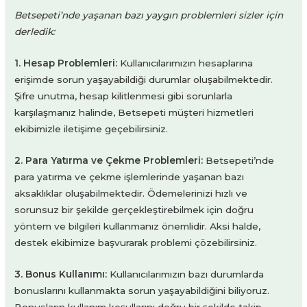
Betsepeti’nde yaşanan bazı yaygın problemleri sizler için
derledik:
1. Hesap Problemleri:
Kullanıcılarımızın hesaplarına
erişimde sorun yaşayabildiği durumlar oluşabilmektedir.
Şifre unutma, hesap kilitlenmesi gibi sorunlarla
karşılaşmanız halinde, Betsepeti müşteri hizmetleri
ekibimizle iletişime geçebilirsiniz.
2. Para Yatırma ve Çekme Problemleri:
Betsepeti’nde
para yatırma ve çekme işlemlerinde yaşanan bazı
aksaklıklar oluşabilmektedir. Ödemelerinizi hızlı ve
sorunsuz bir şekilde gerçekleştirebilmek için doğru
yöntem ve bilgileri kullanmanız önemlidir. Aksi halde,
destek ekibimize başvurarak problemi çözebilirsiniz.
3. Bonus Kullanımı:
Kullanıcılarımızın bazı durumlarda
bonuslarını kullanmakta sorun yaşayabildiğini biliyoruz.
Bonusların kullanım koşullarını doğru bir şekilde takip