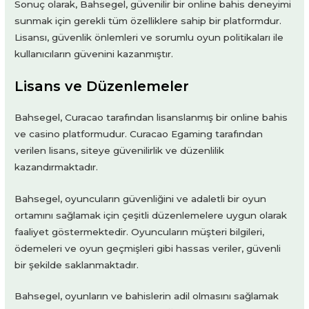
Sonuç olarak, Bahsegel, güvenilir bir online bahis deneyimi
sunmak için gerekli tüm özelliklere sahip bir platformdur.
Lisansı, güvenlik önlemleri ve sorumlu oyun politikaları ile
kullanıcıların güvenini kazanmıştır.
Lisans ve Düzenlemeler
Bahsegel, Curacao tarafından lisanslanmış bir online bahis
ve casino platformudur. Curacao Egaming tarafından
verilen lisans, siteye güvenilirlik ve düzenlilik
kazandırmaktadır.
Bahsegel, oyuncuların güvenliğini ve adaletli bir oyun
ortamını sağlamak için çeşitli düzenlemelere uygun olarak
faaliyet göstermektedir. Oyuncuların müşteri bilgileri,
ödemeleri ve oyun geçmişleri gibi hassas veriler, güvenli
bir şekilde saklanmaktadır.
Bahsegel, oyunların ve bahislerin adil olmasını sağlamak