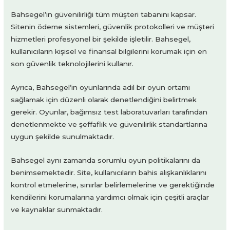
Bahsegel’in güvenilirliği tüm müşteri tabanını kapsar.
Sitenin ödeme sistemleri, güvenlik protokolleri ve müşteri
hizmetleri profesyonel bir şekilde işletilir. Bahsegel,
kullanıcıların kişisel ve finansal bilgilerini korumak için en
son güvenlik teknolojilerini kullanır.
Ayrıca, Bahsegel’in oyunlarında adil bir oyun ortamı
sağlamak için düzenli olarak denetlendiğini belirtmek
gerekir. Oyunlar, bağımsız test laboratuvarları tarafından
denetlenmekte ve şeffaflık ve güvenilirlik standartlarına
uygun şekilde sunulmaktadır.
Bahsegel aynı zamanda sorumlu oyun politikalarını da
benimsemektedir. Site, kullanıcıların bahis alışkanlıklarını
kontrol etmelerine, sınırlar belirlemelerine ve gerektiğinde
kendilerini korumalarına yardımcı olmak için çeşitli araçlar
ve kaynaklar sunmaktadır.