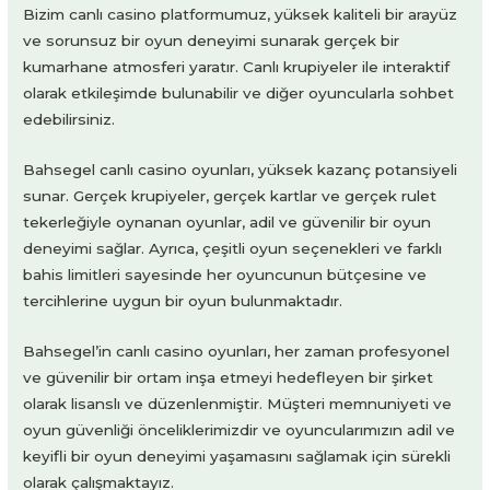
Bizim canlı casino platformumuz, yüksek kaliteli bir arayüz
ve sorunsuz bir oyun deneyimi sunarak gerçek bir
kumarhane atmosferi yaratır. Canlı krupiyeler ile interaktif
olarak etkileşimde bulunabilir ve diğer oyuncularla sohbet
edebilirsiniz.
Bahsegel canlı casino oyunları, yüksek kazanç potansiyeli
sunar. Gerçek krupiyeler, gerçek kartlar ve gerçek rulet
tekerleğiyle oynanan oyunlar, adil ve güvenilir bir oyun
deneyimi sağlar. Ayrıca, çeşitli oyun seçenekleri ve farklı
bahis limitleri sayesinde her oyuncunun bütçesine ve
tercihlerine uygun bir oyun bulunmaktadır.
Bahsegel’in canlı casino oyunları, her zaman profesyonel
ve güvenilir bir ortam inşa etmeyi hedefleyen bir şirket
olarak lisanslı ve düzenlenmiştir. Müşteri memnuniyeti ve
oyun güvenliği önceliklerimizdir ve oyuncularımızın adil ve
keyifli bir oyun deneyimi yaşamasını sağlamak için sürekli
olarak çalışmaktayız.