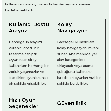
kullanıcılarına en iyi ve en kolay deneyimi sunmayı
hedeflemektedir.
Kullanıcı Dostu
Kolay
Arayüz
Navigasyon
Bahsegel’in arayüzü,
Bahsegel, kullanıcılara
kullanıcı dostu bir
kolay navigasyon imkanı
tasarıma sahiptir.
sunar. Ana menüde yer
Oyuncular, siteyi
alan kategorilere
kullanırken herhangi bir
tıklayarak veya arama
zorluk yaşamazlar ve
çubuğunu kullanarak
istedikleri oyunlara hızlı
istedikleri oyunları hızlı bir
bir şekilde erişebilirler.
şekilde bulabilirler.
Hızlı Oyun
Güvenilirlik
Seçenekleri