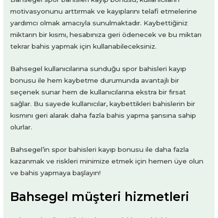
motivasyonunu arttırmak ve kayıplarını telafi etmelerine
yardımcı olmak amacıyla sunulmaktadır. Kaybettiğiniz
miktarın bir kısmı, hesabınıza geri ödenecek ve bu miktarı
tekrar bahis yapmak için kullanabileceksiniz.
Bahsegel kullanıcılarına sunduğu spor bahisleri kayıp
bonusu ile hem kaybetme durumunda avantajlı bir
seçenek sunar hem de kullanıcılarına ekstra bir fırsat
sağlar. Bu sayede kullanıcılar, kaybettikleri bahislerin bir
kısmını geri alarak daha fazla bahis yapma şansına sahip
olurlar.
Bahsegel’in spor bahisleri kayıp bonusu ile daha fazla
kazanmak ve riskleri minimize etmek için hemen üye olun
ve bahis yapmaya başlayın!
Bahsegel müşteri hizmetleri