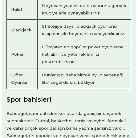
Heyecanı yüksek rulet oyununu gerçek
Rulet
krupiyelerle oynayabilirsiniz.
Stratejiye dayalı blackjack oyununu
Blackjack
rakiplerinizle heyecanla oynayabilirsiniz.
Dünyanın en popüler poker oyunlarına
Poker
katılabilir ve yeteneklerinizi
gösterebilirsiniz.
Diğer
Bunlar gibi daha birçok oyun seçeneği
Oyunlar
Bahsegel’de sizi bekliyor.
Spor bahisleri
Bahsegel, spor bahisleri konusunda geniş bir seçenek
sunmaktadır. Futbol, basketbol, tenis, voleybol, ​​formula 1
ve daha birçok spor dalı için bahis yapma şansınız vardır.
Bahsegel, en popüler ve heyecan verici spor etkinliklerine