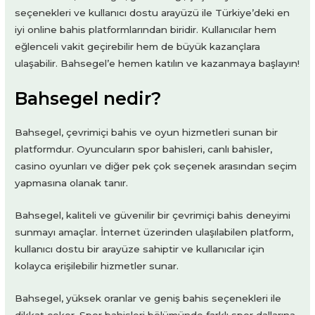
seçenekleri ve kullanıcı dostu arayüzü ile Türkiye’deki en
iyi online bahis platformlarından biridir. Kullanıcılar hem
eğlenceli vakit geçirebilir hem de büyük kazançlara
ulaşabilir. Bahsegel’e hemen katılın ve kazanmaya başlayın!
Bahsegel nedir?
Bahsegel, çevrimiçi bahis ve oyun hizmetleri sunan bir
platformdur. Oyuncuların spor bahisleri, canlı bahisler,
casino oyunları ve diğer pek çok seçenek arasından seçim
yapmasına olanak tanır.
Bahsegel, kaliteli ve güvenilir bir çevrimiçi bahis deneyimi
sunmayı amaçlar. İnternet üzerinden ulaşılabilen platform,
kullanıcı dostu bir arayüze sahiptir ve kullanıcılar için
kolayca erişilebilir hizmetler sunar.
Bahsegel, yüksek oranlar ve geniş bahis seçenekleri ile
dikkat çeker. Spor bahisleri bölümünde farklı spor dallarına