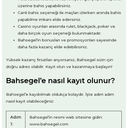
üzerine bahis yapabilirsiniz.
Canlı bahis seçeneği ile maçları izlerken anında bahis
yapabilme imkanı elde edersiniz.
Casino oyunları arasında rulet, blackjack, poker ve
daha birçok oyun seçeneği bulunmaktadır.
Bahsegel’in bonusları ve promosyonları sayesinde
daha fazla kazanç elde edebilirsiniz.
Yüksek kazanç fırsatları arıyorsanız, Bahsegel sizin için
doğru adres olabilir. Kayıt olun ve kazanmaya başlayın!
Bahsegel’e nasıl kayıt olunur?
Bahsegel’e kaydolmak oldukça kolaydır. İşte adım adım
nasıl kayıt olabileceğiniz:
Adım
Bahsegel’in resmi web sitesine gidin:
1:
www.bahsegel.com