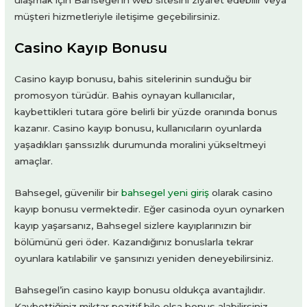
müşteri hizmetleriyle iletişime geçebilirsiniz.
Casino Kayıp Bonusu
Casino kayıp bonusu, bahis sitelerinin sunduğu bir
promosyon türüdür. Bahis oynayan kullanıcılar,
kaybettikleri tutara göre belirli bir yüzde oranında bonus
kazanır. Casino kayıp bonusu, kullanıcıların oyunlarda
yaşadıkları şanssızlık durumunda moralini yükseltmeyi
amaçlar.
Bahsegel, güvenilir bir
bahsegel yeni giriş
olarak casino
kayıp bonusu vermektedir. Eğer casinoda oyun oynarken
kayıp yaşarsanız, Bahsegel sizlere kayıplarınızın bir
bölümünü geri öder. Kazandığınız bonuslarla tekrar
oyunlara katılabilir ve şansınızı yeniden deneyebilirsiniz.
Bahsegel’in casino kayıp bonusu oldukça avantajlıdır.
Kaybettiğiniz miktar pozitif bile olsa bonus alabilirsiniz.