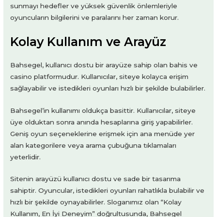
sunmayı hedefler ve yüksek güvenlik önlemleriyle
oyuncuların bilgilerini ve paralarını her zaman korur.
Kolay Kullanım ve Arayüz
Bahsegel, kullanıcı dostu bir arayüze sahip olan bahis ve
casino platformudur. Kullanıcılar, siteye kolayca erişim
sağlayabilir ve istedikleri oyunları hızlı bir şekilde bulabilirler.
Bahsegel’in kullanımı oldukça basittir. Kullanıcılar, siteye
üye olduktan sonra anında hesaplarına giriş yapabilirler.
Geniş oyun seçeneklerine erişmek için ana menüde yer
alan kategorilere veya arama çubuğuna tıklamaları
yeterlidir.
Sitenin arayüzü kullanıcı dostu ve sade bir tasarıma
sahiptir. Oyuncular, istedikleri oyunları rahatlıkla bulabilir ve
hızlı bir şekilde oynayabilirler. Sloganımız olan “Kolay
Kullanım, En İyi Deneyim” doğrultusunda, Bahsegel