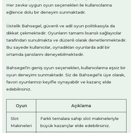
Her zevke uygun oyun seçenekleri ile kullanıcılarına
eğlence dolu bir deneyim sunmaktadır.
Üstelik Bahsegel, güvenli ve adil oyun politikasıyla da
dikkat çekmektedir. Oyunların tamamı lisanslı sağlayıcılar
tarafından sunulmakta ve düzenli olarak denetlenmektedir.
Bu sayede kullanıcılar, oynadıkları oyunlarda adil bir
ortamda şanslarını deneyebilmektedir.
Bahsegel’in geniş oyun seçenekleri, kullanıcılarına eşsiz bir
oyun deneyimi sunmaktadır. Siz de Bahsegel’e üye olarak,
favori oyunlarınızı keyifle oynayabilir ve kazanç elde
edebilirsiniz.
Oyun
Açıklama
Slot
Farklı temalara sahip slot makineleriyle
Makineleri
büyük kazançlar elde edebilirsiniz.