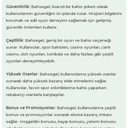
Güvenilirlik:
Bahsegel, lisanslı bir bahis şirketi olarak
kullanıcılarının güvenliğini ön planda tutar. Müşteri bilgilerini
korumak ve adil oyun deneyimi sağlamak için gelişmiş
güvenlik önlemleri kullanır.
Çeşitlilik:
Bahsegel, geniş bir oyun ve bahis seçeneği
sunar. Kullanıcılar, spor bahisleri, casino oyunları, canlı
casino, slot oyunları, tombala ve daha fazlası gibi çeşitli
oyunları deneyimleyebilir.
Yüksek Oranlar:
Bahsegel, kullanıcılarına yüksek oranlar
sunarak daha yüksek kazanç elde etmelerini sağlar.
Kullanıcılar, favori spor etkinliklerine bahis yaparken
rekabetçi oranlarla karşılaşırlar.
Bonus ve Promosyonlar:
Bahsegel, kullanıcılarına çeşitli
bonus ve promosyonlar sunarak ekstra kazanç imkanı
sağlar. Hoşgeldin bonusu, kayıp bonusu, yatırım bonusu