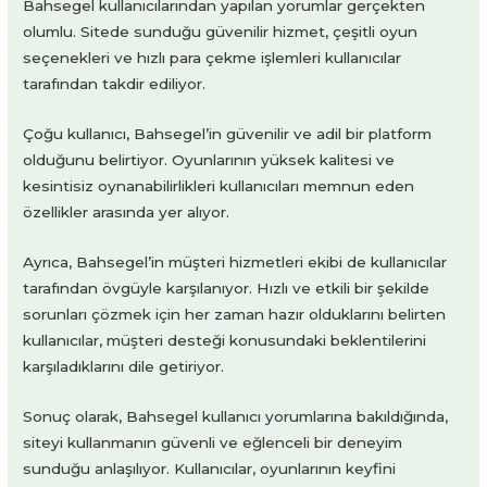
Bahsegel kullanıcılarından yapılan yorumlar gerçekten
olumlu. Sitede sunduğu güvenilir hizmet, çeşitli oyun
seçenekleri ve hızlı para çekme işlemleri kullanıcılar
tarafından takdir ediliyor.
Çoğu kullanıcı, Bahsegel’in güvenilir ve adil bir platform
olduğunu belirtiyor. Oyunlarının yüksek kalitesi ve
kesintisiz oynanabilirlikleri kullanıcıları memnun eden
özellikler arasında yer alıyor.
Ayrıca, Bahsegel’in müşteri hizmetleri ekibi de kullanıcılar
tarafından övgüyle karşılanıyor. Hızlı ve etkili bir şekilde
sorunları çözmek için her zaman hazır olduklarını belirten
kullanıcılar, müşteri desteği konusundaki beklentilerini
karşıladıklarını dile getiriyor.
Sonuç olarak, Bahsegel kullanıcı yorumlarına bakıldığında,
siteyi kullanmanın güvenli ve eğlenceli bir deneyim
sunduğu anlaşılıyor. Kullanıcılar, oyunlarının keyfini