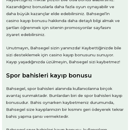
Kazandığınız bonuslarla daha fazla oyun oynayabilir ve
daha büyük kazançlar elde edebilirsiniz. Bahsegel’in
casino kayıp bonusu hakkında daha detaylı bilgi almak ve
şartları öğrenmek için sitenin promosyonlar sayfasını
ziyaret edebilirsiniz.
Unutmayın, Bahsegel sizin yanınızda! Kaybettiğinizde bile
sizi desteklemek için casino kayıp bonusunu sunuyor.
Kayıp yaşadığınızda üzülmeyin, Bahsegel sizi kaybetmez!
Spor bahisleri kayıp bonusu
Bahsegel, spor bahisleri alanında kullanıcılarına birçok
avantaj sunmaktadır. Bunlardan biri de spor bahisleri kayıp
bonusudur. Bahis oynarken kaybetmeniz durumunda,
Bahsegel size kayıplarınızın bir kısmını geri ödeyerek tekrar
bahis yapma şansı vermektedir.
Bahsegel spor bahisleri kayıp bonusu, kullanıcıların