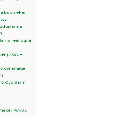
da bukmeker
təyi
 uduşlarımı
r?
arını real pulla
r şirkəti –
ino oynamağa
r?
no Oyunlarını
kmeker Pin-Up