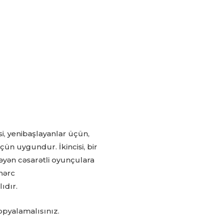
si, yenibaşlayanlar üçün,
ün uygundur. İkincisi, bir
əyən cəsarətli oyunçulara
mərc
ıdır.
pyalamalısınız.