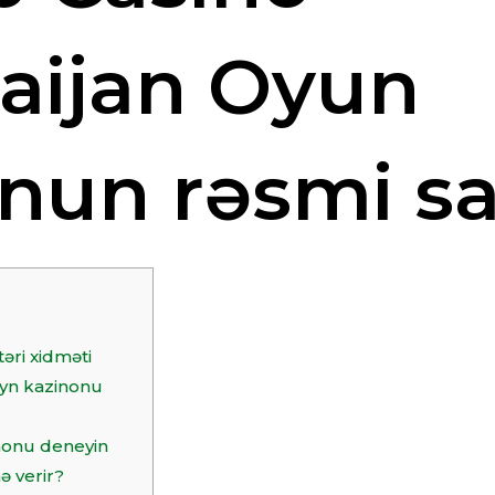
aijan Oyun
nun rəsmi sa
əri xidməti
ayn kazinonu
nonu deneyin
ə verir?