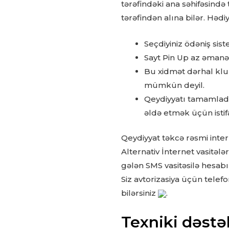
tərəfindəki ana səhifəsində
tərəfindən alına bilər. Həd
Seçdiyiniz ödəniş sis
Sayt Pin Up az əmanət
Bu xidmət dərhal klu
mümkün deyil.
Qeydiyyatı tamamladı
əldə etmək üçün istif
Qeydiyyat təkcə rəsmi inte
Alternativ İnternet vasitə
gələn SMS vasitəsilə hesabı
Siz avtorizasiya üçün telef
bilərsiniz
.
Texniki dəstə