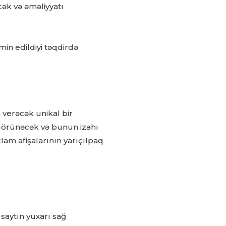
cək və əməliyyatı
min edildiyi təqdirdə
 verəcək unikal bir
ş görünəcək və bunun izahı
klam afişalarının yarıçılpaq
saytın yuxarı sağ