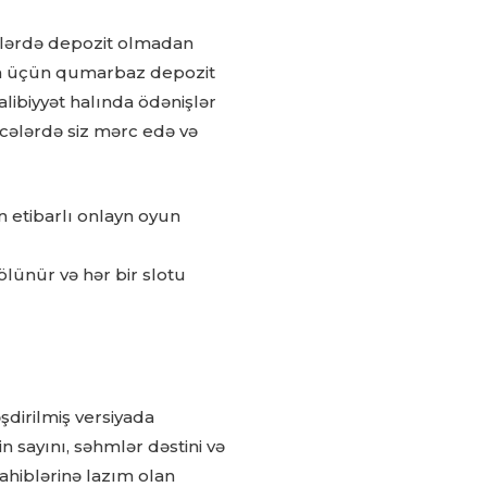
cələrdə depozit olmadan
unun üçün qumarbaz depozit
libiyyət halında ödənişlər
əncələrdə siz mərc edə və
n etibarlı onlayn oyun
ölünür və hər bir slotu
əşdirilmiş versiyada
n sayını, səhmlər dəstini və
sahiblərinə lazım olan