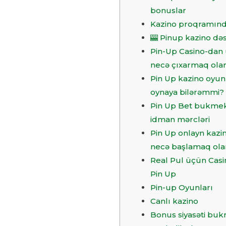
bonuslar
Kazino proqramın
🎰 Pinup kazino dəs
Pin-Up Casino-dan
necə çıxarmaq ola
Pin Up kazino oyunl
oynaya bilərəmmi?
Pin Up Bet bukmeke
idman mərcləri
Pin Up onlayn kaz
necə başlamaq ola
Real Pul üçün Casi
Pin Up
Pin-up Oyunları
Canlı kazino
Bonus siyasəti bu