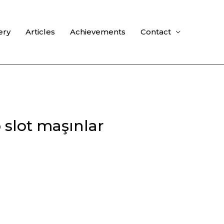
ery
Articles
Achievements
Contact
slot maşınlar