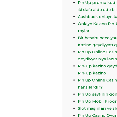
Pin Up promo kodla
iki dəfə əldə edə b
Cashback onlayn k
Onlayn Kazino Pin
rəylər
Bir hesabı necə ya
Kazino qeydiyyatı q
Pin up Online Casi
qeydiyyat niyə lazı
Pin-Up kazino qeyd
Pin-Up kazino
Pin up Online Casino
hansılardır?
Pin Up saytının qon
Pin Up Mobil Proq
Slot maşınları və sl
Pin Up Casino Oyu