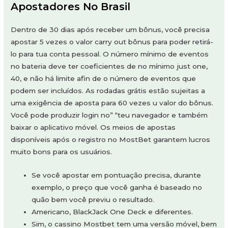
Apostadores No Brasil
Dentro de 30 dias após receber um bônus, você precisa
apostar 5 vezes o valor carry out bônus para poder retirá-
lo para tua conta pessoal. O número mínimo de eventos
no bateria deve ter coeficientes de no mínimo just one,
40, e não há limite afin de o número de eventos que
podem ser incluídos. As rodadas grátis estão sujeitas a
uma exigência de aposta para 60 vezes u valor do bônus.
Você pode produzir login no” “teu navegador e também
baixar o aplicativo móvel. Os meios de apostas
disponíveis após o registro no MostBet garantem lucros
muito bons para os usuários.
Se você apostar em pontuação precisa, durante
exemplo, o preço que você ganha é baseado no
quão bem você previu o resultado.
Americano, BlackJack One Deck e diferentes.
Sim, o cassino Mostbet tem uma versão móvel, bem