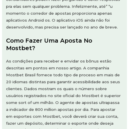
pra elas sem qualquer problema. Infelizmente, até” “u
momento o corredor de apostas proporciona apenas
aplicativos Android os. O aplicativo iOS ainda não foi
desenvolvido, mas precisa ser lançado no ano de breve.
Como Fazer Uma Aposta No
Mostbet?
As condições para receber e envidar os bônus estão
descritas em pontos em nosso artigo. A companhia
Mostbet Brasil fornece todo tipo de proceso em mais de
20 idiomas distintas para garantir acessibilidade aos seus
clientes. Dados mostram os quais o número sobre
usuários registrados no site oficial do Mostbet é superior
some sort of um milhão. O agente de apostas ultrapassa
a indicador de 800 million apostas por dia. Para apostar
em esportes com Mostbet, você deverá criar sua conta,
fazer um depósito, determinar o esporte onde deseja