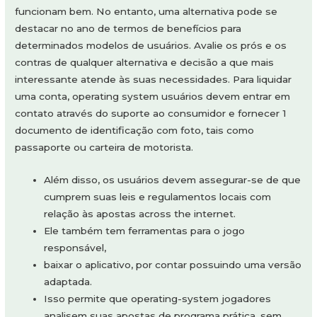
funcionam bem. No entanto, uma alternativa pode se
destacar no ano de termos de benefícios para
determinados modelos de usuários. Avalie os prós e os
contras de qualquer alternativa e decisão a que mais
interessante atende às suas necessidades. Para liquidar
uma conta, operating system usuários devem entrar em
contato através do suporte ao consumidor e fornecer 1
documento de identificação com foto, tais como
passaporte ou carteira de motorista.
Além disso, os usuários devem assegurar-se de que
cumprem suas leis e regulamentos locais com
relação às apostas across the internet.
Ele também tem ferramentas para o jogo
responsável,
baixar o aplicativo, por contar possuindo uma versão
adaptada.
Isso permite que operating-system jogadores
analisem suas apostas de programa prática, sem