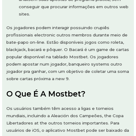
conseguir que procurar informações em outros web
sites.
Os jogadores podem interagir possuindo crupiês
profissionais electronic outros membros durante meio de
bate-papo on-line. Estão disponíveis jogos como roleta,
blackjack, bacará e pôquer. O Bacará é um game de cartas
popular disponível na tablado Mostbet. Os jogadores
podem apostar num jogador, banqueiro systems outro
jogador pra ganhar, com um objetivo de coletar uma soma
sobre cartas próxima a new 9.
O Que É A Mostbet?
Os usuários também têm acesso a ligas e torneios
mundiais, incluindo a Aleación dos Campeões, the Copa
Libertadores at the outros torneios importantes. Para
usuários de iOS, o aplicativo Mostbet pode ser baixado da