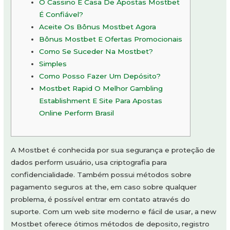
O Cassino E Casa De Apostas Mostbet
É Confiável?
Aceite Os Bônus Mostbet Agora
Bônus Mostbet E Ofertas Promocionais
Como Se Suceder Na Mostbet?
Simples
Como Posso Fazer Um Depósito?
Mostbet Rapid O Melhor Gambling
Establishment E Site Para Apostas
Online Perform Brasil
A Mostbet é conhecida por sua segurança e proteção de
dados perform usuário, usa criptografia para
confidencialidade. Também possui métodos sobre
pagamento seguros at the, em caso sobre qualquer
problema, é possível entrar em contato através do
suporte. Com um web site moderno e fácil de usar, a new
Mostbet oferece ótimos métodos de deposito, registro