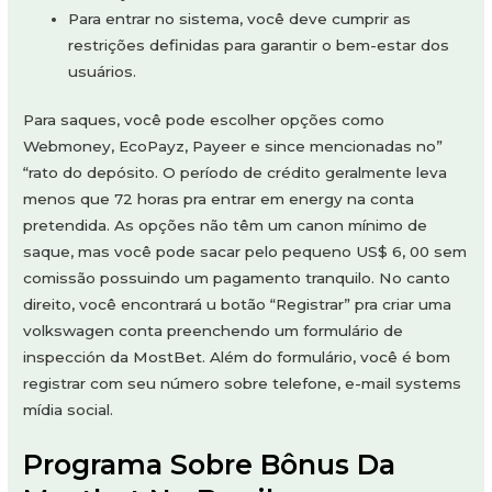
Para entrar no sistema, você deve cumprir as
restrições definidas para garantir o bem-estar dos
usuários.
Para saques, você pode escolher opções como
Webmoney, EcoPayz, Payeer e since mencionadas no”
“rato do depósito. O período de crédito geralmente leva
menos que 72 horas pra entrar em energy na conta
pretendida. As opções não têm um canon mínimo de
saque, mas você pode sacar pelo pequeno US$ 6, 00 sem
comissão possuindo um pagamento tranquilo. No canto
direito, você encontrará u botão “Registrar” pra criar uma
volkswagen conta preenchendo um formulário de
inspección da MostBet. Além do formulário, você é bom
registrar com seu número sobre telefone, e-mail systems
mídia social.
Programa Sobre Bônus Da