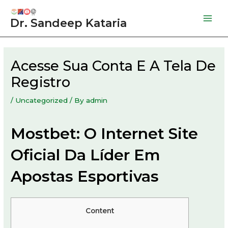
Skip
to
Dr. Sandeep Kataria
Mai
content
Men
Acesse Sua Conta E A Tela De
Registro
/
Uncategorized
/ By
admin
Mostbet: O Internet Site
Oficial Da Líder Em
Apostas Esportivas
Content