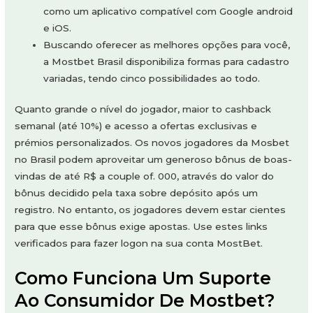
como um aplicativo compatível com Google android
e iOS.
Buscando oferecer as melhores opções para você,
a Mostbet Brasil disponibiliza formas para cadastro
variadas, tendo cinco possibilidades ao todo.
Quanto grande o nível do jogador, maior to cashback
semanal (até 10%) e acesso a ofertas exclusivas e
prémios personalizados. Os novos jogadores da Mosbet
no Brasil podem aproveitar um generoso bônus de boas-
vindas de até R$ a couple of. 000, através do valor do
bônus decidido pela taxa sobre depósito após um
registro. No entanto, os jogadores devem estar cientes
para que esse bônus exige apostas. Use estes links
verificados para fazer logon na sua conta MostBet.
Como Funciona Um Suporte
Ao Consumidor De Mostbet?