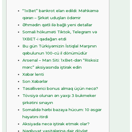
“1xBet” bankrot elan edildi: Məhkəmə
qərarı – Şirkət uduşları ödəmir
Əhmədin qətli ilə bağlı yeni detallar
Somali hökuməti Tiktok, Telegram və
1XBET-i qadağan etdi
Bu gün Türkiyəmizin İstiqlal Marşının
qəbulunun 100-cü il dönümüdür
Arsenal – Man Siti: 1xBet-dən “Risksiz
mərc” aksiyasında iştirak edin
Xəbər lenti
Son Xəbərlər
Təsəlliverici bonus almaq üçün necə?
Tövsiyə olunan ən yaxşı 3 bukmeker
şirkətini sınayın
Somalidə hərbi bazaya hücum: 10 əsgər
həyatını itirdi
Aksiyada necə iştirak etmək olar?
Nəqliyyat vasitələrinə dair dövlət