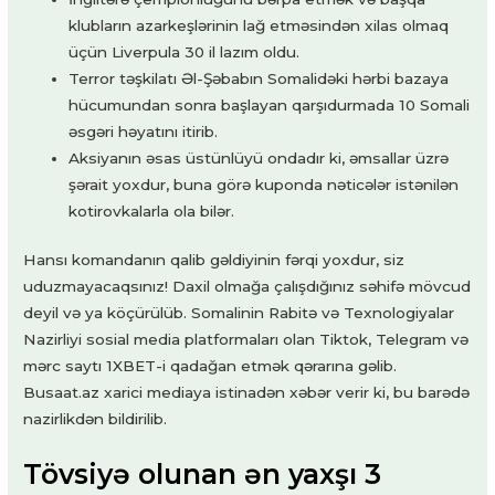
klubların azarkeşlərinin lağ etməsindən xilas olmaq
üçün Liverpula 30 il lazım oldu.
Terror təşkilatı Əl-Şəbabın Somalidəki hərbi bazaya
hücumundan sonra başlayan qarşıdurmada 10 Somali
əsgəri həyatını itirib.
Aksiyanın əsas üstünlüyü ondadır ki, əmsallar üzrə
şərait yoxdur, buna görə kuponda nəticələr istənilən
kotirovkalarla ola bilər.
Hansı komandanın qalib gəldiyinin fərqi yoxdur, siz
uduzmayacaqsınız! Daxil olmağa çalışdığınız səhifə mövcud
deyil və ya köçürülüb. Somalinin Rabitə və Texnologiyalar
Nazirliyi sosial media platformaları olan Tiktok, Telegram və
mərc saytı 1XBET-i qadağan etmək qərarına gəlib.
Busaat.az xarici mediaya istinadən xəbər verir ki, bu barədə
nazirlikdən bildirilib.
Tövsiyə olunan ən yaxşı 3