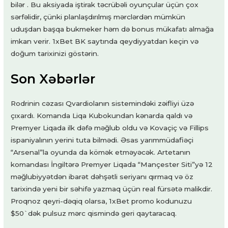
bilər . Bu aksiyada iştirak təcrübəli oyunçular üçün çox
sərfəlidir, çünki planlaşdırılmış mərclərdən mümkün
uduşdan başqa bukmeker həm də bonus mükafatı almağa
imkan verir. 1xBet BK saytında qeydiyyatdan keçin və
doğum tarixinizi göstərin.
Son Xəbərlər
Rodrinin cəzası Qvardiolanın sistemindəki zəifliyi üzə
çıxardı. Komanda Liqa Kubokundan kənarda qaldı və
Premyer Liqada ilk dəfə məğlub oldu və Kovaçiç və Fillips
ispaniyalının yerini tuta bilmədi. Əsas yarımmüdafiəçi
“Arsenal”la oyunda da kömək etməyəcək. Artetanın
komandası İngiltərə Premyer Liqada “Mançester Siti”yə 12
məğlubiyyətdən ibarət dəhşətli seriyanı qırmaq və öz
tarixində yeni bir səhifə yazmaq üçün real fürsətə malikdir.
Proqnoz qeyri-dəqiq olarsa, 1xBet promo kodunuzu
$50`dək pulsuz mərc qismində geri qaytaracaq.