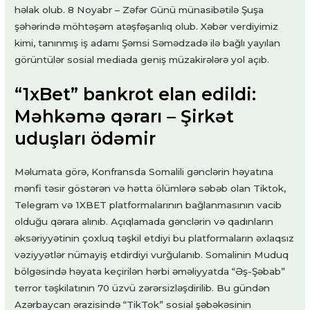
həlak olub. 8 Noyabr – Zəfər Günü münasibətilə Şuşa
şəhərində möhtəşəm atəşfəşanlıq olub. Xəbər verdiyimiz
kimi, tanınmış iş adamı Şəmsi Səmədzadə ilə bağlı yayılan
görüntülər sosial mediada geniş müzakirələrə yol açıb.
“1xBet” bankrot elan edildi:
Məhkəmə qərarı – Şirkət
uduşları ödəmir
Məlumata görə, Konfransda Somalili gənclərin həyatına
mənfi təsir göstərən və hətta ölümlərə səbəb olan Tiktok,
Telegram və 1XBET platformalarının bağlanmasının vacib
olduğu qərara alınıb. Açıqlamada gənclərin və qadınların
əksəriyyətinin çoxluq təşkil etdiyi bu platformaların əxlaqsız
vəziyyətlər nümayiş etdirdiyi vurğulanıb. Somalinin Muduq
bölgəsində həyata keçirilən hərbi əməliyyatda “Əş-Şəbab”
terror təşkilatının 70 üzvü zərərsizləşdirilib. Bu gündən
Azərbaycan ərazisində “TikTok” sosial şəbəkəsinin