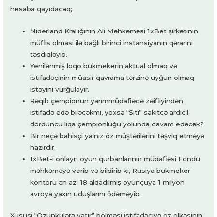
hesaba qayıdacaq;
Niderland Krallığının Ali Məhkəməsi 1xBet şirkətinin
müflis olması ilə bağlı birinci instansiyanın qərarını
təsdiqləyib.
Yenilənmiş loqo bukmekerin aktual olmaq və
istifadəçinin müasir qavrama tərzinə uyğun olmaq
istəyini vurğulayır.
Rəqib çempionun yarımmüdafiədə zəifliyindən
istifadə edə biləcəkmi, yoxsa “Siti” sakitcə ardıcıl
dördüncü liqa çempionluğu yolunda davam edəcək?
Bir neçə bahisçi yalnız öz müştərilərini təşviq etməyə
hazırdır.
1xBet-i onlayn oyun qurbanlarının müdafiəsi Fondu
məhkəməyə verib və bildirib ki, Rusiya bukmeker
kontoru ən azı 18 aldadılmış oyunçuya 1 milyon
avroya yaxın uduşlarını ödəməyib.
Xüsusi “Özünkülərə yatır” bölməsi istifadəçiyə öz ölkəsinin