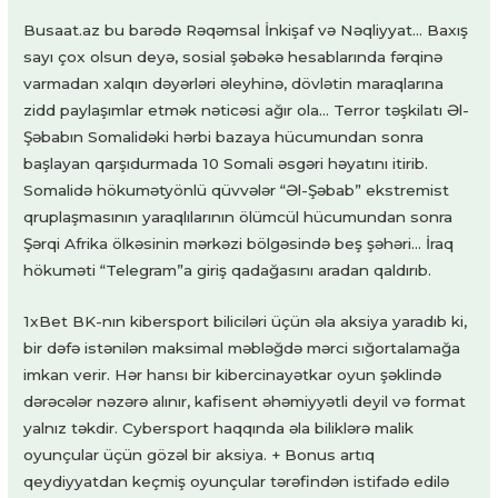
Busaat.az bu barədə Rəqəmsal İnkişaf və Nəqliyyat… Baxış
sayı çox olsun deyə, sosial şəbəkə hesablarında fərqinə
varmadan xalqın dəyərləri əleyhinə, dövlətin maraqlarına
zidd paylaşımlar etmək nəticəsi ağır ola… Terror təşkilatı Əl-
Şəbabın Somalidəki hərbi bazaya hücumundan sonra
başlayan qarşıdurmada 10 Somali əsgəri həyatını itirib.
Somalidə hökumətyönlü qüvvələr “Əl-Şəbab” ekstremist
qruplaşmasının yaraqlılarının ölümcül hücumundan sonra
Şərqi Afrika ölkəsinin mərkəzi bölgəsində beş şəhəri… İraq
hökuməti “Telegram”a giriş qadağasını aradan qaldırıb.
1xBet BK-nın kibersport biliciləri üçün əla aksiya yaradıb ki,
bir dəfə istənilən maksimal məbləğdə mərci sığortalamağa
imkan verir. Hər hansı bir kibercinayətkar oyun şəklində
dərəcələr nəzərə alınır, kafisent əhəmiyyətli deyil və format
yalnız təkdir. Cybersport haqqında əla biliklərə malik
oyunçular üçün gözəl bir aksiya. + Bonus artıq
qeydiyyatdan keçmiş oyunçular tərəfindən istifadə edilə