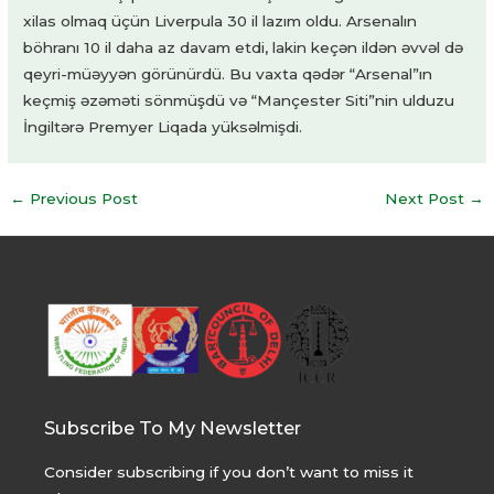
xilas olmaq üçün Liverpula 30 il lazım oldu. Arsenalın
böhranı 10 il daha az davam etdi, lakin keçən ildən əvvəl də
qeyri-müəyyən görünürdü. Bu vaxta qədər “Arsenal”ın
keçmiş əzəməti sönmüşdü və “Mançester Siti”nin ulduzu
İngiltərə Premyer Liqada yüksəlmişdi.
Post
←
Previous Post
Next Post
→
navigation
Subscribe To My Newsletter
Consider subscribing if you don’t want to miss it