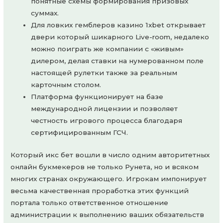
понятные схемы формирования призовых
суммах.
Для ловких гемблеров казино 1xbet открывает
двери который шикарного Live-room, недалеко
можно поиграть же компании с «живым»
дилером, делая ставки на нумерованном поле
настоящей рулетки также за реальным
карточным столом.
Платформа функционирует на базе
международной лицензии и позволяет
честность игрового процесса благодаря
сертифицированным ГСЧ.
Который икс бет вошли в число одним авторитетных
онлайн букмекеров не только Рунета, но и всяком
многих странах окружающего. Игрокам импонирует
весьма качественная проработка этих функций
портала только ответственное отношение
администрации к выполнению ваших обязательств