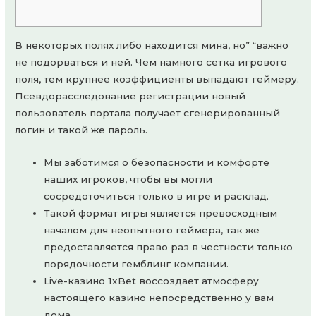
В некоторых полях либо находится мина, но” “важно
не подорваться и ней. Чем намного сетка игрового
поля, тем крупнее коэффициенты выпадают геймеру.
Псевдорасследование регистрации новый
пользователь портала получает сгенерированный
логин и такой же пароль.
Мы заботимся о безопасности и комфорте
наших игроков, чтобы вы могли
сосредоточиться только в игре и расклад.
Такой формат игры является превосходным
началом для неопытного геймера, так же
предоставляется право раз в честности только
порядочности гемблинг компании.
Live-казино 1xBet воссоздает атмосферу
настоящего казино непосредственно у вам
дома.