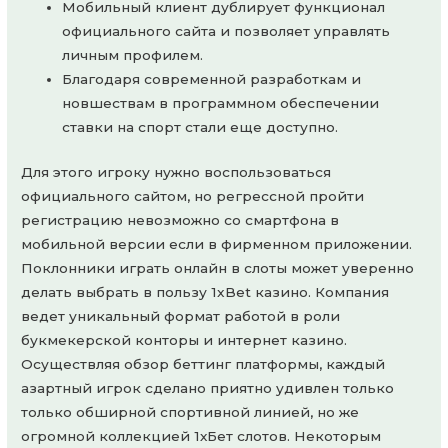
Мобильный клиент дублирует функционал
официального сайта и позволяет управлять
личным профилем.
Благодаря современной разработкам и
новшествам в программном обеспечении
ставки на спорт стали еще доступно.
Для этого игроку нужно воспользоваться
официального сайтом, но регрессной пройти
регистрацию невозможно со смартфона в
мобильной версии если в фирменном приложении.
Поклонники играть онлайн в слоты может уверенно
делать выбрать в пользу 1xBet казино. Компания
ведет уникальный формат работой в роли
букмекерской конторы и интернет казино.
Осуществляя обзор беттинг платформы, каждый
азартный игрок сделано приятно удивлен только
только обширной спортивной линией, но же
огромной коллекцией 1хБет слотов. Некоторым