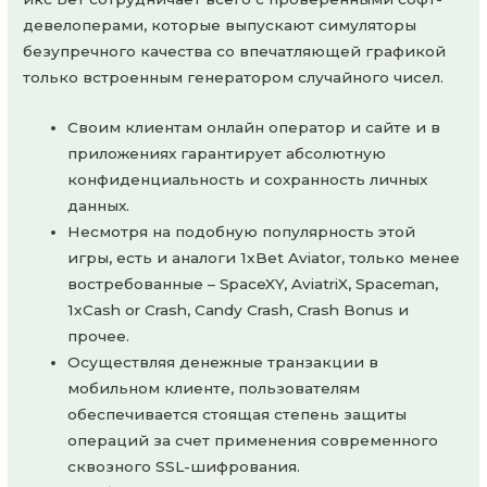
девелоперами, которые выпускают симуляторы
безупречного качества со впечатляющей графикой
только встроенным генератором случайного чисел.
Своим клиентам онлайн оператор и сайте и в
приложениях гарантирует абсолютную
конфиденциальность и сохранность личных
данных.
Несмотря на подобную популярность этой
игры, есть и аналоги 1xBet Aviator, только менее
востребованные – SpaceXY, AviatriX, Spaceman,
1xCash or Crash, Candy Crash, Crash Bonus и
прочее.
Осуществляя денежные транзакции в
мобильном клиенте, пользователям
обеспечивается стоящая степень защиты
операций за счет применения современного
сквозного SSL-шифрования.