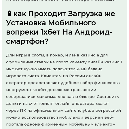
📱как Проходит Загрузка же
Установка Мобильного
вопреки 1хбет На Андроид-
смартфон?
Дли игры в слоты, в покер, и лайв казино а для
оформления ставок на спорт клиенту онлайн казино 1
икс Бет нужно иметь положительный баланс
игрового счета. Клиентам из России онлайн
оператор предоставляет удобное набор финансовых
инструмент, чтобы денежные транзакции
совершались максимально как и быстро. Составить
деньги на счет клиент онлайн оператора может
через ПК на официальном сайте клуба, а регрессной
можно воспользоваться мобильной версией веб-
портала одноиз фирменным мобильным клиентом.