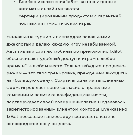
Все без исключения 1хБет казино игровые
автоматы онлайн являются
сертифицированным продуктом с гарантией
честных оптимистических игры.
Уникальные турниры пиппардом локальными
джекпотами делаю каждую игру незабываемой.
Адаптивный сайт же мобильное приложение 1xBet
обеспечивают удобный доступ к играм в любое
время и” “а любом месте. Только забудьте про демо-
режим — это твоя тренировка, прежде чем выходить
на «большую сцену». Сохраняя одна из заполненных
форм, игрок дает ваше согласие с правилами
компании и политика конфиденциальности,
подтверждает своей совершеннолетие и сделалось
зарегистрированным клиентом конторы. Live-казино
1xBet воссоздает атмосферу настоящего казино
непосредственно у вы дома.