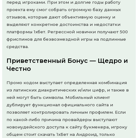
перед игроками. При этом и долгие годы работу
проекта ему смог собрать огромную базу данных
отзывов, которые дают объективную оценку и
выделяют конкретное достоинства и недостатки
платформы 1хбет. Регрессной новички получают 500
фриспинов для безвозмездной игры на подлинные
средства.
Приветственный Бонус — Щедро и
Честно
Промо кодом выступает определенная комбинация
из латинских диакритических и/или цифр, и также в
ней могут быть символы. Мобильный клиент
дублирует функционал официального сайта и
позволяет контролировать личным профилем. Если
по какой-либо причина провайдеры выступают
новоиудейского доступа к сайту букмекера, игроку
общем стоит скачать 1хБет на Андроид, только