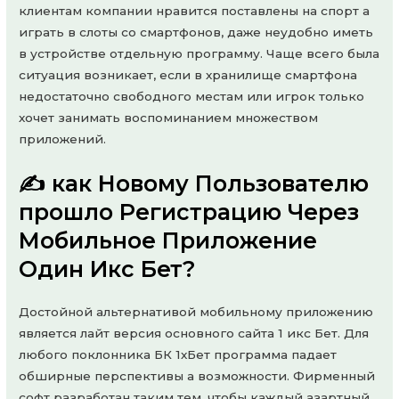
клиентам компании нравится поставлены на спорт а
играть в слоты со смартфонов, даже неудобно иметь
в устройстве отдельную программу. Чаще всего была
ситуация возникает, если в хранилище смартфона
недостаточно свободного местам или игрок только
хочет занимать воспоминанием множеством
приложений.
✍️ как Новому Пользователю
прошло Регистрацию Через
Мобильное Приложение
Один Икс Бет?
Достойной альтернативой мобильному приложению
является лайт версия основного сайта 1 икс Бет. Для
любого поклонника БК 1хБет программа падает
обширные перспективы а возможности. Фирменный
софт разработан таким тем, чтобы каждый азартный