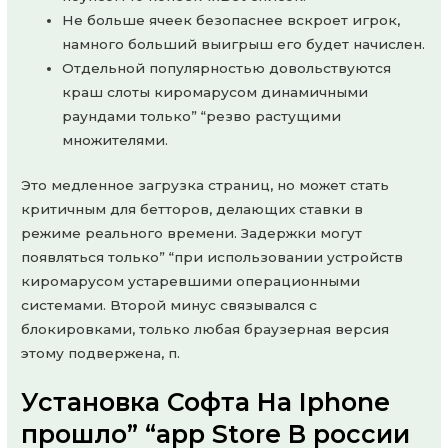
Не больше ячеек безопаснее вскроет игрок,
намного больший выигрыш его будет начислен.
Отдельной популярностью довольствуются
краш слоты киромарусом динамичными
раундами только” “резво растущими
множителями.
Это медленное загрузка страниц, но может стать
критичным для бетторов, делающих ставки в
режиме реального времени. Задержки могут
появляться только” “при использовании устройств
киромарусом устаревшими операционными
системами. Второй минус связывался с
блокировками, только любая браузерная версия
этому подвержена, п.
Установка Софта На Iphone
прошло” “app Store В россии