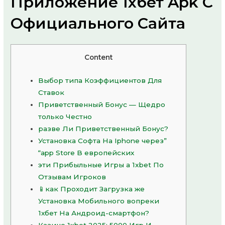
Приложение 1хбет Apk С
Официального Сайта
Content
Выбор типа Коэффициентов Для
Ставок
Приветственный Бонус — Щедро
только Честно
разве Ли Приветственный Бонус?
Установка Софта На Iphone через”
“app Store В европейских
эти Прибыльные Игры а 1xbet По
Отзывам Игроков
📱как Проходит Загрузка же
Установка Мобильного вопреки
1хбет На Андроид-смартфон?