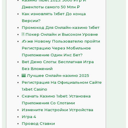
Казино 1xbet 2025: 5000 Игр И
Джекпоты самого 50 Млн ₽
Как изновлять 1хбет До конца
Версии?
Промокод Для Онлайн-казино 1хбет
🃏 Покер Онлайн и Высоком Уровне
✍️ же Новому Пользователю пройти
Регистрацию Через Мобильное
Приложение Один Икс Бет?
Bet Демо Слоты: Бесплатная Игра
Без Вложений
🎰 Лучшее Онлайн-казино 2025
Регистрация На Официальном Сайте
1xbet Casino
Скачать Казино 1xbet: Установка
Приложения Со Слотами
Измените Настройки Устройства
Игра 4
Провод Ставки