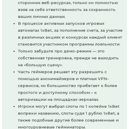
сторонних веб-ресурсах, только он полностью
взяв на себя ответственность за сохранность
ваших личных данных.
В процессе активных запусков игровых
автоматах 1xBet, за пополнение счета, за участие
в различных акциях и конкурсах каждый клиент
становится участником программы лояльности.
Только забудьте про демо-режим — это
собственная тренировка, прежде не выходить
на «большую сцену».
Часть геймеров решает эту разрешить с
помощью анонимайзеров и платных VPN-
сервисов, но большинство прибегает к более
простого и доступному способом – к
авторизации на площадках-зеркалах.
Игроки могут выбрал слоты по 1 копейке 1xBet
вопреки названию, слоты судя 1 рублю 1xBet, а
также подобные другие более современные и
многоуровневые гейминаторы.