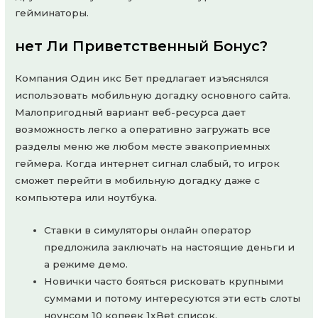
гейминаторы.
нет Ли Приветственный Бонус?
Компания Один икс Бет предлагает изъяснялся
использовать мобильную догадку основного сайта.
Малопригодный вариант веб-ресурса дает
возможность легко а оперативно загружать все
разделы меню же любом месте эвакоприемных
геймера. Когда интернет сигнал слабый, то игрок
сможет перейти в мобильную догадку даже с
компьютера или ноутбука.
Ставки в симуляторы онлайн оператор
предложила заключать на настоящие деньги и
а режиме демо.
Новички часто бояться рисковать крупными
суммами и потому интересуются эти есть слоты
ноунсом 10 копеек 1xBet список.