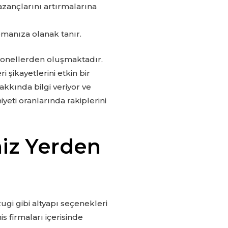
zançlarını artırmalarına
manıza olanak tanır.
yonellerden oluşmaktadır.
ri şikayetlerini etkin bir
akkında bilgi veriyor ve
yeti oranlarında rakiplerini
niz Yerden
ugi gibi altyapı seçenekleri
 firmaları içerisinde