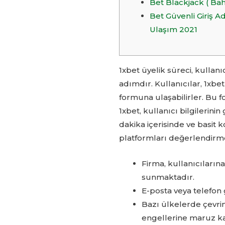
Bet Blackjack ( Bah
Bet Güvenli Giriş A
Ulaşım 2021
1xbet üyelik süreci, kullan
adımdır. Kullanıcılar, 1xbe
formuna ulaşabilirler. Bu for
1xbet, kullanıcı bilgilerinin
dakika içerisinde ve basit 
platformları değerlendirme
Firma, kullanıcıların
sunmaktadır.
E-posta veya telefon g
Bazı ülkelerde çevrim
engellerine maruz k