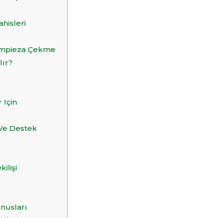
ahisleri
Empieza Çekme
lır?
 Için
 Ve Destek
ilişi
onusları