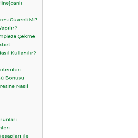
line]canlı
resi Güvenli Mi?
Yapılır?
Empieza Çekme
xbet
sıl Kullanılır?
ntemleri
nü Bonusu
resine Nasıl
runları
leri
esapları Ile