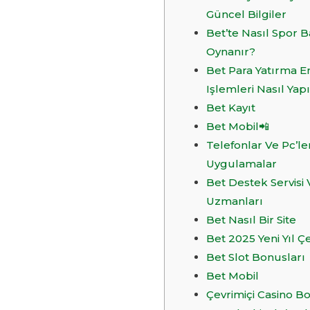
Güncel Bilgiler
Bet’te Nasıl Spor B
Oynanır?
Bet Para Yatırma 
Işlemleri Nasıl Yapı
Bet Kayıt
Bet Mobil📲
Telefonlar Ve Pc’ler
Uygulamalar
Bet Destek Servisi
Uzmanları
Bet Nasıl Bir Site
Bet 2025 Yeni Yıl Çek
Bet Slot Bonusları
Bet Mobil
Çevrimiçi Casino B