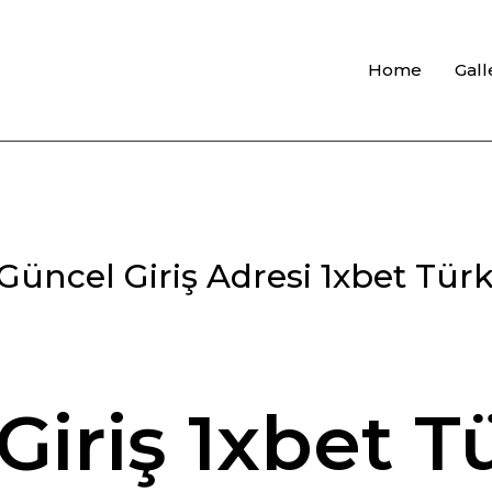
Home
Gall
Güncel Giriş Adresi 1xbet Tür
Giriş 1xbet T