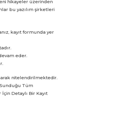
 yeni hikayeler üzerinden
ar bu yazılım şirketleri
anız, kayıt formunda yer
tadır.
 devam eder.
r.
arak nitelendirilmektedir.
mun Sunduğu Tüm
 İçin Detaylı Bir Kayıt