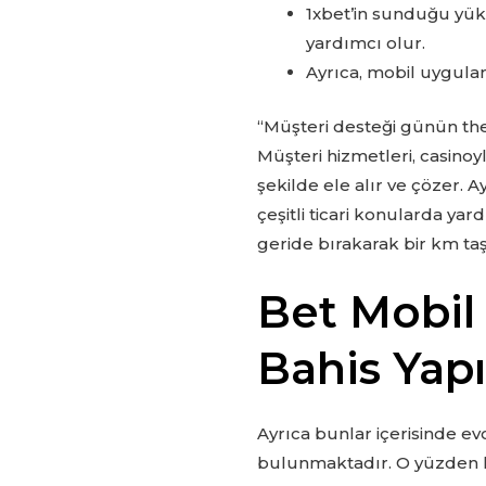
1xbet’in sunduğu yük
yardımcı olur.
Ayrıca, mobil uygula
“Müşteri desteği günün th
Müşteri hizmetleri, casinoyla,
şekilde ele alır ve çözer. A
çeşitli ticari konularda ya
geride bırakarak bir km taş
Bet Mobil
Bahis Yap
Ayrıca bunlar içerisinde ev
bulunmaktadır. O yüzden ke