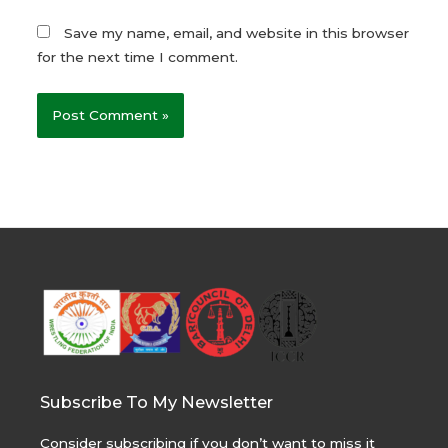
Save my name, email, and website in this browser
for the next time I comment.
Subscribe To My Newsletter
Consider subscribing if you don’t want to miss it