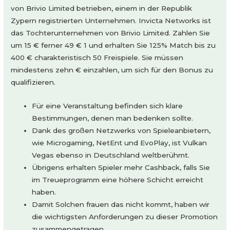
von Brivio Limited betrieben, einem in der Republik
Zypern registrierten Unternehmen. Invicta Networks ist
das Tochterunternehmen von Brivio Limited. Zahlen Sie
um 15 € ferner 49 € 1 und erhalten Sie 125% Match bis zu
400 € charakteristisch 50 Freispiele. Sie müssen
mindestens zehn € einzahlen, um sich für den Bonus zu
qualifizieren.
Für eine Veranstaltung befinden sich klare
Bestimmungen, denen man bedenken sollte.
Dank des großen Netzwerks von Spieleanbietern,
wie Microgaming, NetEnt und EvoPlay, ist Vulkan
Vegas ebenso in Deutschland weltberühmt.
Übrigens erhalten Spieler mehr Cashback, falls Sie
im Treueprogramm eine höhere Schicht erreicht
haben.
Damit Solchen frauen das nicht kommt, haben wir
die wichtigsten Anforderungen zu dieser Promotion
zusammengetragen.