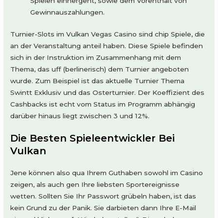
Spielen einhergeht, sowie dem Vorenthalt von
Gewinnauszahlungen.
Turnier-Slots im Vulkan Vegas Casino sind chip Spiele, die
an der Veranstaltung anteil haben. Diese Spiele befinden
sich in der Instruktion im Zusammenhang mit dem
Thema, das uff (berlinerisch) dem Turnier angeboten
wurde. Zum Beispiel ist das aktuelle Turnier Thema
Swintt Exklusiv und das Osterturnier. Der Koeffizient des
Cashbacks ist echt vom Status im Programm abhängig
darüber hinaus liegt zwischen 3 und 12%.
Die Besten Spieleentwickler Bei
Vulkan
Jene können also qua Ihrem Guthaben sowohl im Casino
zeigen, als auch gen Ihre liebsten Sportereignisse
wetten. Sollten Sie Ihr Passwort grübeln haben, ist das
kein Grund zu der Panik. Sie darbieten dann Ihre E-Mail