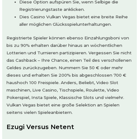
Diese Option aufspüren Sie, wenn Selbige die
Registrierungstaste anklicken.
Dies Casino Vulkan Vegas bietet eine breite Reihe
aller möglichen Glücksspielunterhaltungen.
Registrierte Spieler können ebenso Einzahlungsboni von
bis zu 90% erhalten darüber hinaus an wöchentlichen
Lotterien und Turnieren partizipieren. Vergessen Sie nicht
das Cashback – Ihre Chance, einen Teil des verschollenen
Geldes zurückzugeben. Nummern Sie 50 € oder mehr
dieses und erhalten Sie 200% bis abgeschlossen 700 €
haushoch 100 Freispiele. Anders, Beliebt, Video Slot
maschinen, Live Casino, Tischspiele, Roulette, Video
Pokerspiel, Insta Spiele, Klassische Slots und vielmehr.
Vulkan Vegas bietet eine große Selektion an Spielen
seitens vielen Spieleanbietern.
Ezugi Versus Netent