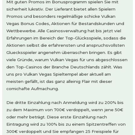
Mit guten Promos im Bonusprogramm spielen Sie mit
sicherheit lukrativ. Der Lieferant bietet allen Spielern
Promos und besonders regelmäßige schicke Vulkan
Vegas Bonus Codes, Aktionen für Bestandskunden und
Wettbewerbe. Alle Casinosverwaltung hat bis jetzt viel
Erfahrungen im Bereich der Top-Glücksspiele, sodass die
Aktionen selbst die erfahrensten und anspruchsvollsten
Gluecksspieler angenehm überraschen bringen. Es gibt
viele Gründe, warum Vulkan Vegas für uns abgeschlossen
den Top-Casinos der Branche Deutschlands zählt. Was
uns pro Vulkan Vegas Spieltempel aber aktuell am
meisten gefällt, ist das ganz alleinig Flair mit dieser
comichafte Aufmachung.
Die dritte Einzahlung nach Anmeldung wird zu 200% bis
zu dem Maximum von 700€ verdoppelt, wenn jene 50€
oder mehr beträgt. Diese erste Einzahlung nach
Eintragung wird zu 100% bis zu einem Spitzentreffen von
300€ verdoppelt und Sie empfangen 25 Freispiele für