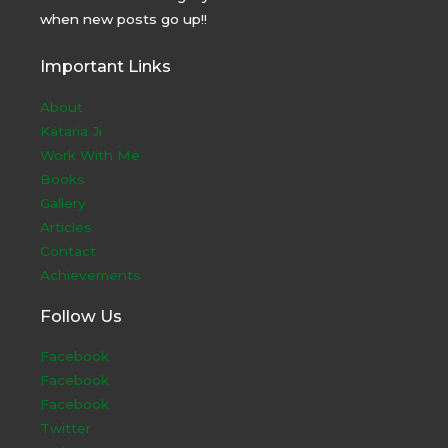
when new posts go up!!
Important Links
About
Kataria Ji
Work With Me
Books
Gallery
Articles
Contact
Achievements
Follow Us
Facebook
Facebook
Facebook
Twitter