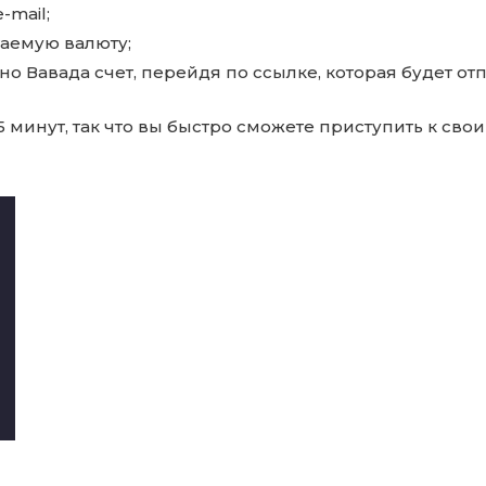
-mail;
аемую валюту;
о Вавада счет, перейдя по ссылке, которая будет отп
5 минут, так что вы быстро сможете приступить к св