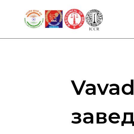
Skip
to
content
Vavad
завед