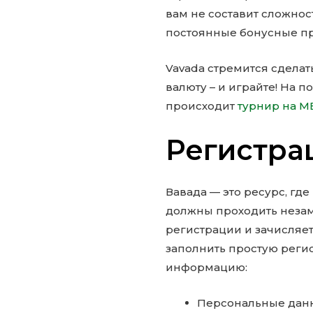
вам не составит сложнос
постоянные бонусные пре
Vavada стремится сделат
валюту – и играйте! На 
происходит
турнир на 
Регистра
Вавада — это ресурс, гд
должны проходить незам
регистрации и зачисляе
заполнить простую реги
информацию:
Персональные дан