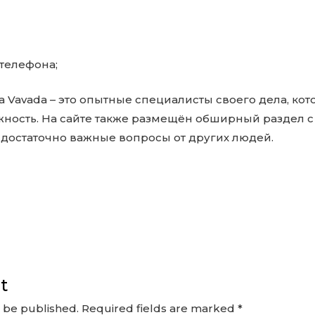
телефона;
а Vavada – это опытные специалисты своего дела, ко
ность. На сайте также размещён обширный раздел с 
 достаточно важные вопросы от других людей.
t
t be published.
Required fields are marked
*