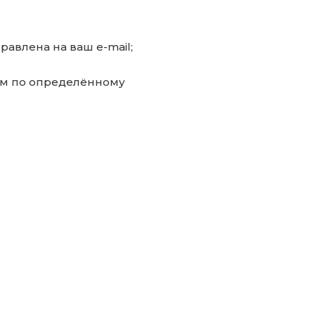
равлена на ваш e-mail;
оим по определённому