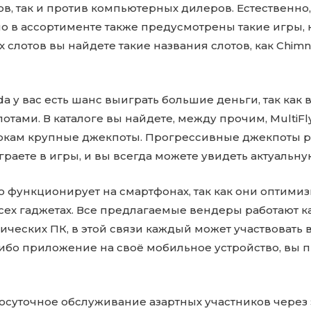
, так и против компьютерных дилеров. Естественно, е
но в ассортименте также предусмотрены такие игры, к
слотов вы найдете такие названия слотов, как Chimn
da у вас есть шанс выиграть большие деньги, так как
тами. В каталоге вы найдете, между прочим, MultiFly
окам крупные джекпоты. Прогрессивные джекпоты рас
граете в игры, и вы всегда можете увидеть актуальн
о функционирует на смартфонах, так как они оптими
сех гаджетах. Все предлагаемые вендеры работают ка
сических ПК, в этой связи каждый может участвовать 
ибо приложение на своё мобильное устройство, вы п
осуточное обслуживание азартных участников через 