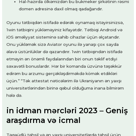
Hal-hazırda ölkəmizdən bu bukmeker şirkətinin rəsmi
domen adresinə daxil olmaq qadağandır.
Oyunu tətbiqdən istifadə edərək oynamaq istəyirsinizsə,
1win tətbiqini yükləməyiniz kifayətdir. Tətbiqi Android və
iOS əməliyyat sisteminə sahib cihazlar üçün əlçatandır.
Onu yükləmək sizə Aviator oyunu ilə yanaşı çox sayda
əlavə üstünlüklər də qazandırır. 1win tətbiqindən istifadə
etməyin ən önəmli faydalarından biri onun təklif etdiyi
səxavətli bonuslardır. Hər bir komanda üzvünə təşəkkür
edirəm bu arzumu gerçəkləşdirməkdə kömək etdikləri
üçün.” “Tək attestat nəticələrim ilə Ukraniyanın ən yaxşı
universitetlərindən birinə qəbul olduğuma inana bilmirəm
hələ də.
in idman mərcləri 2023 – Geniş
araşdırma və icmal
Təqaüdlü təhsil və ən yaxşı universitetlərdə təhsil üçün