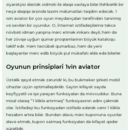
ziyarətçisi dəstək xidməti ilə əlaqə saxlaya bilər.Rəhbərlik bir
neçə dəqiqə ərzində lazımi məlumatları təqdim edəcək. 1
win aviator bir çox oyun meydançaları tərəfindən tanınmış
və sevilən bir oyundur. O, İnternet istifadəçilərinə təkcə
növbəti idman yarışına mərc etmək imkanı deyil, həm də
hər zövqə uyğun qumar proqramlarının böyük kataloqu
təklif edir. Həm təcrübəli qumarbaz, həm də yeni
başlayanlar mərc edib böyük pul mükafatı əldə edə bilərlər.
Oyunun pri̇nsi̇pləri̇ 1vin aviator
Üstəlik qeyd etmək zəruridir ki, bu bukmeker şirkəti mobil
cihazlar üçün optimallaşdırılıb. Saytın kifayət sayda
keyfiyyətli və işə yarayan funksiyaları da mövcuddur. Buna
misal olaraq ”1 kliklə artırmaq” funksiyasının adını çəkmək
olar. İstifadəçi bu funksiyadan istifadə edərək cəmi 1 kliklə
hesabını artıra bilər. Bundan əlavə, mərc kuponuna oyunlar
əlavə etmək, kupon satmaq funksiyaları da kifayət qədər
sürətlidir.