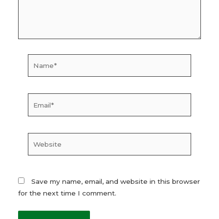
Name*
Email*
Website
Save my name, email, and website in this browser
for the next time I comment.