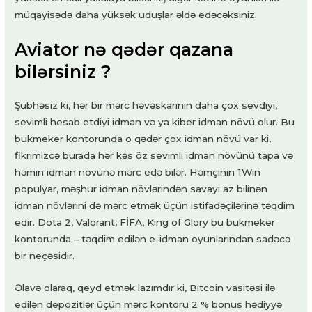
müqayisədə daha yüksək uduşlar əldə edəcəksiniz.
Aviator nə qədər qazana
bilərsiniz ?
Şübhəsiz ki, hər bir mərc həvəskarının daha çox sevdiyi,
sevimli hesab etdiyi idman və ya kiber idman növü olur. Bu
bukmeker kontorunda o qədər çox idman növü var ki,
fikrimizcə burada hər kəs öz sevimli idman növünü tapa və
həmin idman növünə mərc edə bilər. Həmçinin 1Win
populyar, məşhur idman növlərindən savayı az bilinən
idman növlərini də mərc etmək üçün istifadəçilərinə təqdim
edir. Dota 2, Valorant, FİFA, King of Glory bu bukmeker
kontorunda – təqdim edilən e-idman oyunlarından sadəcə
bir neçəsidir.
Əlavə olaraq, qeyd etmək lazımdır ki, Bitcoin vasitəsi ilə
edilən depozitlər üçün mərc kontoru 2 % bonus hədiyyə