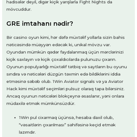
hadisələr deyil, digər kiçik yarışlarla Fight Nights da
mövcuddur.
GRE imtahanı nədir?
Bir casino oyun kimi, hər dəfə müxtəlif yollarla sizin bahis
nəticəsində müəyyən edəcək ki, unikal mövzu var.
Oyundan mümkün qədər faydalanmaq üçün mərclərinizi
kiçik saxlayın və kiçik çoxaldıcılarda pulunuzu çıxarın.
Oyunun populyarlığı müxtəlif tətbiq və saytların bu oyunu
sındıra və nəticələri düzgün təxmin edə bildiklərini iddia
etməsinə səbəb olub. 1Win Aviator signals və ya Aviator
Hack kimi müxtəlif seçimləri pulsuz olaraq tapa bilərsiniz.
Ancaq oyunun nəticələri blokçeynə əsaslanır, yəni onlara
müdaxilə etmək mümkünsüzdür.
1Win pul cixarmaq üçünsə, hesaba daxil olub,
“vəsaitlərin çıxarılması” səhifəsinə keçid etmək
lazımdır.