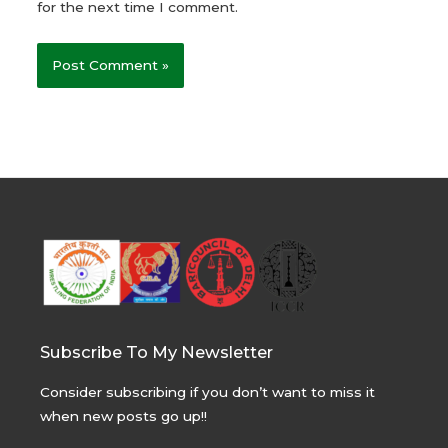
for the next time I comment.
Subscribe To My Newsletter
Consider subscribing if you don’t want to miss it
when new posts go up!!