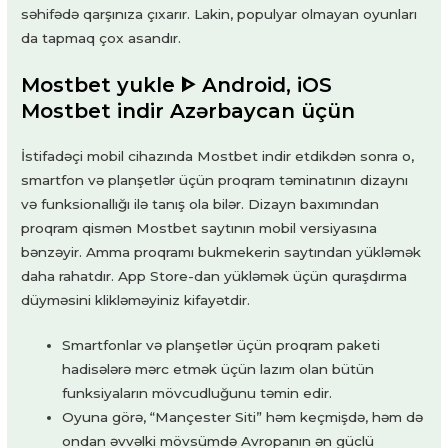
səhifədə qarşınıza çıxarır. Lakin, populyar olmayan oyunları
da tapmaq çox asandır.
Mostbet yukle ᐈ Android, iOS
Mostbet indir Azərbaycan üçün
İstifadəçi mobil cihazında Mostbet indir etdikdən sonra o,
smartfon və planşetlər üçün proqram təminatının dizaynı
və funksionallığı ilə tanış ola bilər. Dizayn baxımından
proqram qismən Mostbet saytının mobil versiyasına
bənzəyir. Amma proqramı bukmekerin saytından yükləmək
daha rahatdır. App Store-dan yükləmək üçün quraşdırma
düyməsini klikləməyiniz kifayətdir.
Smartfonlar və planşetlər üçün proqram paketi
hadisələrə mərc etmək üçün lazım olan bütün
funksiyaların mövcudluğunu təmin edir.
Oyuna görə, “Mançester Siti” həm keçmişdə, həm də
ondan əvvəlki mövsümdə Avropanın ən güclü