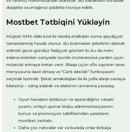
və tərəfsiz məlumatlardan ibarətdir. Bu səbəbdən sonadək
diqqətlə oxumağınızı şiddətlə tövsiyə edirik.
Mostbet Tətbiqini Yükləyin
Müştəri SMS-dəki kod ilə təsdiq etdikdən sonra qeydiyyat
tamamlanmış hesab olunur. Bu bukmeker şirkətinin dəstək
xidməti gecə-gündüz fəaliyyət göstərir ki, bu da mərc
edənə istənilən saniyədə texniki mütəxəssisə yardım üçün
müraciət etməyə imkan verir. Əlaqə üçün ofis saytının əsas
menyusuna daxil olmaq və “Canlı dəstək” funksiyasını
seçmək lazımdır. Şirkət əməkdaşları ilə iki yolla əlaqə saxlaya
bilərsiniz – zəng edərək və elektron ünvanına yazaraq.
Oyun hesabını doldurun və qazandığınız vəsaiti
çıxarın, onlayn qumar klubu administrasiyasının
bonus və promosyon təkliflərindən yararlanın
mostbet zerkalo.
Daha çox nəticələr var və burada onlar birbaşa