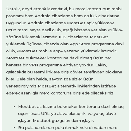
Üstəlik, qeyd etmək lazımdır ki, bu mərc kontorunun mobil
proqramı həm Android cihazlarına həm də iOS cihazlarına
uyğundur. Android cihazlarına MostBet apk yükləmək
üçün rəsmi sayta daxil olub, aşağı hissədə yer alan «Yüklə»
sözünə klikləmək lazımdır. IOS cihazlarına MostBet
yuklemək üçünsə, cihazda olan App Store proqramına daxil
olub, «MostBet mobile app» yazaraq yükləmək lazımdır.
MostBet bukmeker kontoruna daxil olmaq üçün hər
hansısa bir VPN proqramına ehtiyac yoxdur. Lakin,
gələcəkdə bu rəsmi linklərə giriş dövlət tərəfindən bloklana
bilər. Belə olan halda, saytımızda sizlər üçün
yerləşdirdiyimiz MostBet alternativ linklərindən istifadə
edərək asanlıqla mərc kontoruna giriş edə biləcəksiniz.
Mostbet az kazino bukmeker kontoruna daxil olmaq
üçün, əsas URL-yə əlavə olaraq, iki və ya üç əlavə
işləyən Mostbet güzgüləri daim işləyir.
Bu pula xərclənən pulu itirmək riski olmadan mərc