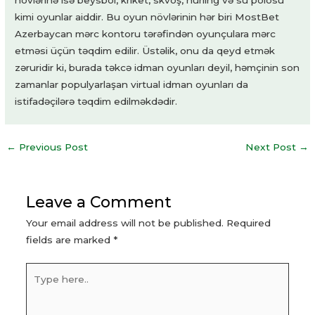
növlərinə isə beysbol, kriket, skvoş, hurling və su polosu
kimi oyunlar aiddir. Bu oyun növlərinin hər biri MostBet
Azerbaycan mərc kontoru tərəfindən oyunçulara mərc
etməsi üçün təqdim edilir. Üstəlik, onu da qeyd etmək
zəruridir ki, burada təkcə idman oyunları deyil, həmçinin son
zamanlar populyarlaşan virtual idman oyunları da
istifadəçilərə təqdim edilməkdədir.
Post
←
Previous Post
Next Post
→
navigation
Leave a Comment
Your email address will not be published.
Required
fields are marked
*
Type
here..