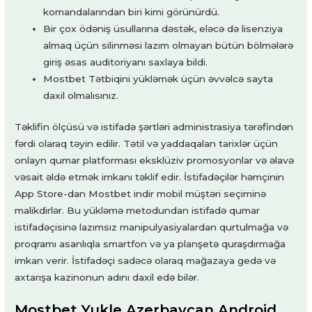
komandalarından biri kimi görünürdü.
Bir çox ödəniş üsullarına dəstək, eləcə də lisenziya
almaq üçün silinməsi lazım olmayan bütün bölmələrə
giriş əsas auditoriyanı saxlaya bildi.
Mostbet Tətbiqini yükləmək üçün əvvəlcə sayta
daxil olmalısınız.
Təklifin ölçüsü və istifadə şərtləri administrasiya tərəfindən
fərdi olaraq təyin edilir. Tətil və yaddaqalan tarixlər üçün
onlayn qumar platforması eksklüziv promosyonlar və əlavə
vəsait əldə etmək imkanı təklif edir. İstifadəçilər həmçinin
App Store-dan Mostbet indir mobil müştəri seçiminə
malikdirlər. Bu yükləmə metodundan istifadə qumar
istifadəçisinə lazımsız manipulyasiyalardan qurtulmağa və
proqramı asanlıqla smartfon və ya planşetə quraşdırmağa
imkan verir. İstifadəçi sadəcə olaraq mağazaya gedə və
axtarışa kazinonun adını daxil edə bilər.
Mostbet Yukle Azerbaycan Android