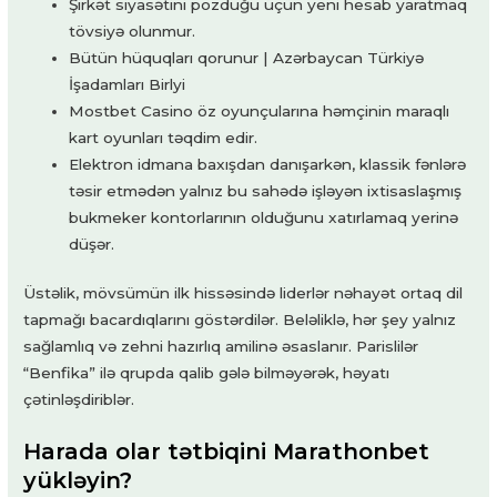
Şirkət siyasətini pozduğu üçün yeni hesab yaratmaq
tövsiyə olunmur.
Bütün hüquqları qorunur | Azərbaycan Türkiyə
İşadamları Birlyi
Mostbet Casino öz oyunçularına həmçinin maraqlı
kart oyunları təqdim edir.
Elektron idmana baxışdan danışarkən, klassik fənlərə
təsir etmədən yalnız bu sahədə işləyən ixtisaslaşmış
bukmeker kontorlarının olduğunu xatırlamaq yerinə
düşər.
Üstəlik, mövsümün ilk hissəsində liderlər nəhayət ortaq dil
tapmağı bacardıqlarını göstərdilər. Beləliklə, hər şey yalnız
sağlamlıq və zehni hazırlıq amilinə əsaslanır. Parislilər
“Benfika” ilə qrupda qalib gələ bilməyərək, həyatı
çətinləşdiriblər.
Harada olar tətbiqini Marathonbet
yükləyin?