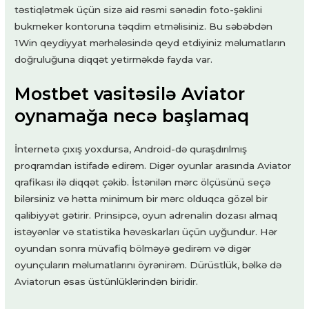
təstiqlətmək üçün sizə aid rəsmi sənədin foto-şəklini
bukmeker kontoruna təqdim etməlisiniz. Bu səbəbdən
1Win qeydiyyat mərhələsində qeyd etdiyiniz məlumatların
doğruluğuna diqqət yetirməkdə fayda var.
Mostbet vasitəsilə Aviator
oynamağa necə başlamaq
İnternetə çıxış yoxdursa, Android-də quraşdırılmış
proqramdan istifadə edirəm. Digər oyunlar arasında Aviator
qrafikası ilə diqqət çəkib. İstənilən mərc ölçüsünü seçə
bilərsiniz və hətta minimum bir mərc olduqca gözəl bir
qalibiyyət gətirir. Prinsipcə, oyun adrenalin dozası almaq
istəyənlər və statistika həvəskarları üçün uyğundur. Hər
oyundan sonra müvafiq bölməyə gedirəm və digər
oyunçuların məlumatlarını öyrənirəm. Dürüstlük, bəlkə də
Aviatorun əsas üstünlüklərindən biridir.