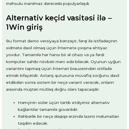
məhsulu inanılmaz dərəcədə populyarlaşdı.
Alternativ keçid vasitəsi ilə –
1Win giriş
Bu format demo versiyaya bənzəyir, fərqi ilə istifadəçinin
xidmətə daxil olmaq üçün İnternetə çıxışına ehtiyac
yoxdur. Tamamilə hər hansı bir əl cihazı və ya fərdi
kompüter sahibi növbəti mərc edə biləcək. Oyunun uyğun
variantını tapmaq üçün İnternet brauzerindən istifadə
etmək kifayətdir. Axtarış qutusuna müvafiq sorğunu daxil
etdikdən sonra sistem bir neçə variant verəcək, onların
arasında müştəri mütləq doğru olanı tapacaqdır.
Həmçinin sizlər üçün tərtib etdiyimiz alternativ
bağlantılar tamamilə güvənlidir.
Rəhbərlik bir neçə dəqiqə ərzində lazımi məlumatları
təqdim edəcək.