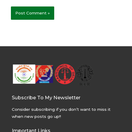
Subscribe To My Newsletter
Consider subscribing if you don’t want to miss it
when new posts go up!!
Important Links