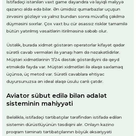
İstifadəçi istənilən vaxt game dayandıra və layiqli maliyyə
qazancı əldə edə bilər. Ən ümidsiz qumarbazlar uçuşun
zirvəsini gözləyir və yalnız bundan sonra müvafiq çəkilmə
düyməsini sıxırlar. Çox vaxt bu cür əsassız risklər tamamilə
bütün yatırılmış vəsaitlərin itirilməsinə səbəb olur.
Üstəlik, burada xidmət göstərən operatorlar kifayət qədər
sürətli cavab vermələri ilə yanaşı həm də nəzakətlidirlər.
Müştəri xidmətlərinin 7/24 dəstək göstərdiyini də qeyd
etməkdə fayda var. Müştəri xidmətləri ilə əlaqə saxlamaq
üçünsə, üç metod var. Sürətli cavablara ehtiyac
duyursunuzsa ən ideal əlaqə üsulu canlı çatdır.
Aviator sübut edilə bilən ədalət
sisteminin mahiyyəti
Beləliklə, istifadəçi tərtibatçılar tərəfindən istifadə edilən
sistemin dürüstlüyünün təsdiqini alır. Onlayn kazino
proqram təminatı tərtibatçılarının böyük əksəriyyəti