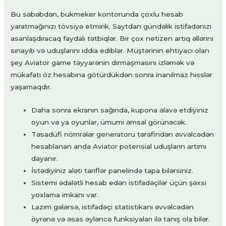
Bu səbəbdən, bukmeker kontorunda çoxlu hesab
yaratmağınızı tövsiyə etmirik. Saytdan gündəlik istifadənizi
asanlaşdıracaq faydalı tətbiqlər. Bir çox netizen artıq əllərini
sınayıb və uduşlarını iddia ediblər. Müştərinin ehtiyacı olan
şey Aviator game təyyarənin dırmaşmasını izləmək və
mükafatı öz hesabına götürdükdən sonra inanılmaz hisslər
yaşamaqdır.
Daha sonra ekranın sağında, kupona əlavə etdiyiniz
oyun və ya oyunlar, ümumi əmsal görünəcək.
Təsadüfi nömrələr generatoru tərəfindən əvvəlcədən
hesablanan anda Aviator potensial uduşların artımı
dayanır.
İstədiyiniz aləti tariflər panelində tapa bilərsiniz.
Sistemi ədalətli hesab edən istifadəçilər üçün şəxsi
yoxlama imkanı var.
Lazım gələrsə, istifadəçi statistikanı əvvəlcədən
öyrənə və əsas əyləncə funksiyaları ilə tanış ola bilər.