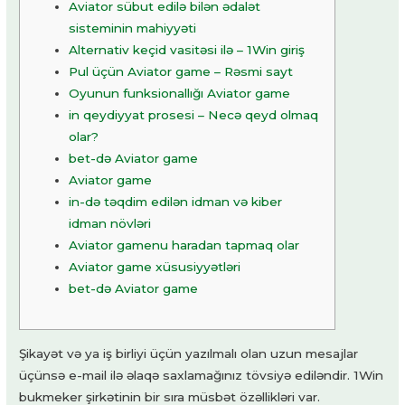
Aviator sübut edilə bilən ədalət
sisteminin mahiyyəti
Alternativ keçid vasitəsi ilə – 1Win giriş
Pul üçün Aviator game – Rəsmi sayt
Oyunun funksionallığı Aviator game
in qeydiyyat prosesi – Necə qeyd olmaq
olar?
bet-də Aviator game
Aviator game
in-də təqdim edilən idman və kiber
idman növləri
Aviator gamenu haradan tapmaq olar
Aviator game xüsusiyyətləri
bet-də Aviator game
Şikayət və ya iş birliyi üçün yazılmalı olan uzun mesajlar
üçünsə e-mail ilə əlaqə saxlamağınız tövsiyə ediləndir. 1Win
bukmeker şirkətinin bir sıra müsbət özəllikləri var.