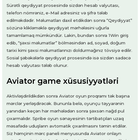
Sürətli qeydiyyat prosesində sizdən hesab valyutası,
telefon nömrəniz, e-Mail adresiniz və şifrə tələb
edilməkdədir. Məlumatları daxil etdikdən sonra “Qeydiyyat”
sözünə klikləməklə qeydiyyat mərhələsini uğurla
tamamlamaq mümkündür. Lakin, bundan sonra 1Win giriş
edib, “şəxsi məlumatlar” bölməsindən ad, soyad, doğum
tarixi kimi şəxsi məlumatlarınızı doldurmağınız tövsiyə edilir.
Sosial şəbəkələrlə qeydiyyat prosesində isə sizdən sadəcə
hesab valyutası tələb olunur.
Aviator game xüsusiyyətləri
Aktivləşdirildikdən sonra Aviator oyun proqramı tək başına
mərclər yerləşdirəcək. Bununla belə, oyunçu təyyarənin
yanından keçən hər mərhələdən sonra şəxsən nağd pul
çıxarmalıdır. Spribe oyun sənayesinin tərtibatçıları uzaq
məsafədə uduşların avtomatik çıxarılmasını təmin etdilər.
Siz həmçinin mərc paneli menyusunda Aviator onlayn