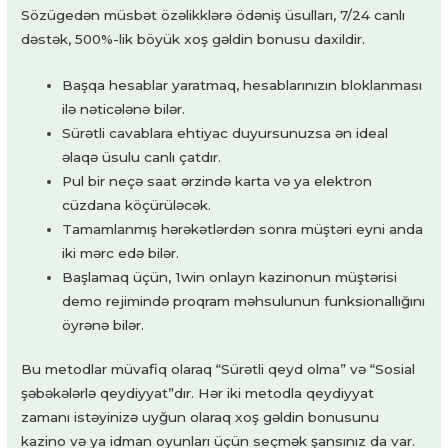
Sözügedən müsbət özəlikklərə ödəniş üsulları, 7/24 canlı
dəstək, 500%-lik böyük xoş gəldin bonusu daxildir.
Başqa hesablar yaratmaq, hesablarınızın bloklanması
ilə nəticələnə bilər.
Sürətli cavablara ehtiyac duyursunuzsa ən ideal
əlaqə üsulu canlı çatdır.
Pul bir neçə saat ərzində karta və ya elektron
cüzdana köçürüləcək.
Tamamlanmış hərəkətlərdən sonra müştəri eyni anda
iki mərc edə bilər.
Başlamaq üçün, 1win onlayn kazinonun müştərisi
demo rejimində proqram məhsulunun funksionallığını
öyrənə bilər.
Bu metodlar müvafiq olaraq “Sürətli qeyd olma” və “Sosial
şəbəkələrlə qeydiyyat”dır. Hər iki metodla qeydiyyat
zamanı istəyinizə uyğun olaraq xoş gəldin bonusunu
kazino və ya idman oyunları üçün seçmək şansınız da var.