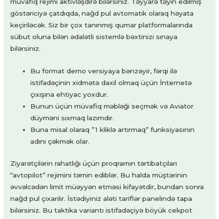
müvafiq rejimi aktivləşdirə bilərsiniz. Təyyarə təyin edilmiş
göstəriciyə çatdıqda, nağd pul avtomatik olaraq həyata
keçiriləcək. Siz bir çox tanınmış qumar platformalarında
sübut oluna bilən ədalətli sistemlə bəxtinizi sınaya
bilərsiniz.
Bu format demo versiyaya bənzəyir, fərqi ilə
istifadəçinin xidmətə daxil olmaq üçün İnternetə
çıxışına ehtiyac yoxdur.
Bunun üçün müvafiq məbləği seçmək və Aviator
düyməni sıxmaq lazımdır.
Buna misal olaraq ”1 kliklə artırmaq” funksiyasının
adını çəkmək olar.
Ziyarətçilərin rahatlığı üçün proqramın tərtibatçıları
“avtopilot” rejimini təmin ediblər. Bu halda müştərinin
əvvəlcədən limit müəyyən etməsi kifayətdir, bundan sonra
nağd pul çıxarılır. İstədiyiniz aləti tariflər panelində tapa
bilərsiniz. Bu taktika variantı istifadəçiyə böyük cekpot