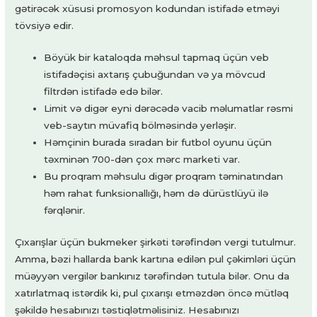
gətirəcək xüsusi promosyon kodundan istifadə etməyi
tövsiyə edir.
Böyük bir kataloqda məhsul tapmaq üçün veb
istifadəçisi axtarış çubuğundan və ya mövcud
filtrdən istifadə edə bilər.
Limit və digər eyni dərəcədə vacib məlumatlar rəsmi
veb-saytın müvafiq bölməsində yerləşir.
Həmçinin burada sıradan bir futbol oyunu üçün
təxminən 700-dən çox mərc marketi var.
Bu proqram məhsulu digər proqram təminatından
həm rahat funksionallığı, həm də dürüstlüyü ilə
fərqlənir.
Çıxarışlar üçün bukmeker şirkəti tərəfindən vergi tutulmur.
Amma, bəzi hallarda bank kartına edilən pul çəkimləri üçün
müəyyən vergilər bankınız tərəfindən tutula bilər. Onu da
xatırlatmaq istərdik ki, pul çıxarışı etməzdən öncə mütləq
şəkildə hesabınızı təstiqlətməlisiniz. Hesabınızı