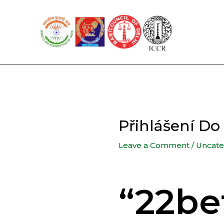
Skip
to
content
Přihlášení Do
Leave a Comment
/
Uncate
“22be