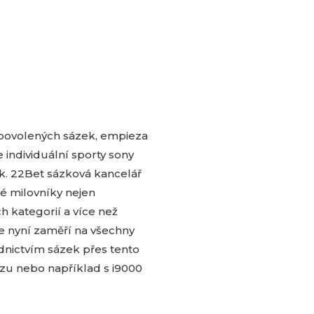
 povolených sázek, empieza
 individuální sporty sony
k. 22Bet sázková kancelář
é milovníky nejen
h kategorií a více než
se nyní zaměří na všechny
dnictvím sázek přes tento
zu nebo například s i9000