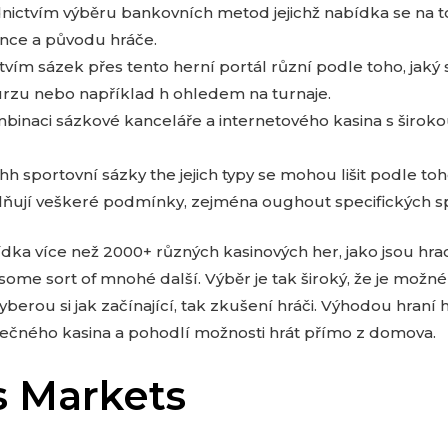
dnictvím výběru bankovních metod jejichž nabídka se na
cence a původu hráče.
tvím sázek přes tento herní portál různí podle toho, jaký
rzu nebo například h ohledem na turnaje.
ombinaci sázkové kanceláře a internetového kasina s širo
h sportovní sázky the jejich typy se mohou lišit podle t
lňují veškeré podmínky, zejména oughout specifických sp
ídka více než 2000+ různých kasinových her, jako jsou hra
 some sort of mnohé další. Výběr je tak široký, že je možn
yberou si jak začínající, tak zkušení hráči. Výhodou hraní 
čného kasina a pohodlí možnosti hrát přímo z domova.
s Markets