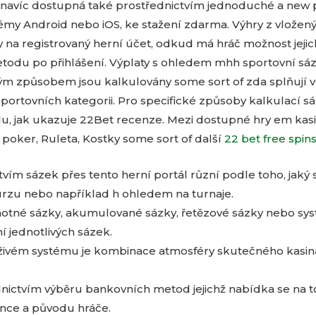
e navíc dostupná také prostřednictvím jednoduché a new
témy Android nebo iOS, ke stažení zdarma. Výhry z vlože
 na registrovaný herní účet, odkud má hráč možnost jejic
odu po přihlášení. Výplaty s ohledem mhh sportovní sázky
akým způsobem jsou kalkulovány some sort of zda splňují
portovních kategorii. Pro specifické způsoby kalkulací s
, jak ukazuje 22Bet recenze. Mezi dostupné hry em kasi
 poker, Ruleta, Kostky some sort of další
22 bet free spin
tvím sázek přes tento herní portál různí podle toho, jaký
rzu nebo například h ohledem na turnaje.
notné sázky, akumulované sázky, řetězové sázky nebo sys
 jednotlivých sázek.
živém systému je kombinace atmosféry skutečného kasina
dnictvím výběru bankovních metod jejichž nabídka se na
cence a původu hráče.