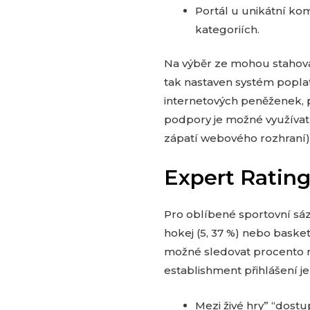
Portál u unikátní ko
kategoriích.
Na výběr ze mohou stahova
tak nastaven systém popla
internetových peněženek, 
podpory je možné využívat
zápatí webového rozhraní)
Expert Rating
Pro oblíbené sportovní sáz
hokej (5, 37 %) nebo basket
možné sledovat procento n
establishment přihlášení je
Mezi živé hry” “dostu