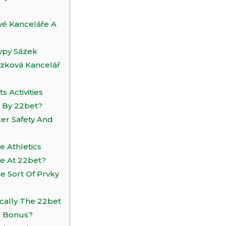
é Kanceláře A
ypy Sázek
ázková Kancelář
 Activities
d By 22bet?
er Safety And
 Athletics
le At 22bet?
e Sort Of Prvky
cally The 22bet
d Bonus?