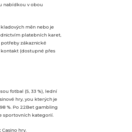
kou nabídkou v obou
dkladových měn nebo je
dnictvím platebních karet,
o potřeby zákaznické
i kontakt (dostupné přes
u fotbal (5, 33 %), lední
sinové hry, you kterých je
–98 %. Po 22Bet gambling
e sportovních kategorií.
 Casino hry.