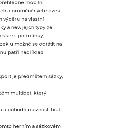
 přehledné mobilní
ných a proměněných sázek
h výběru na vlastní
 a new jejich typy ze
 veškeré podmínky,
ázek u možné se obrátit na
nu patří například
s
.
 sport je předmětem sázky,
tém multibet, který
 a pohodlí možnosti hrát
 tomto herním a sázkovém