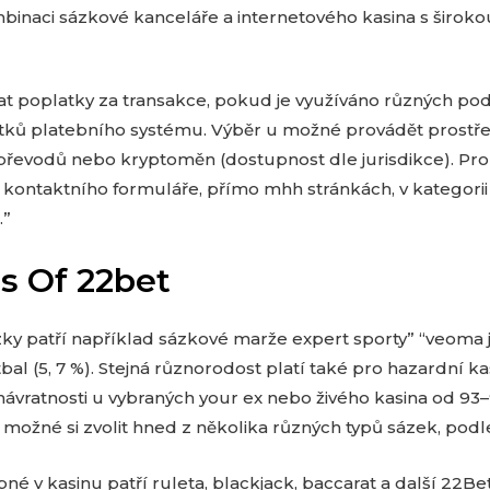
mbinaci sázkové kanceláře a internetového kasina s širo
t poplatky za transakce, pokud je využíváno různých po
tků platebního systému. Výběr u možné provádět prostře
převodů nebo kryptoměn (dostupnost dle jurisdikce). Pr
 kontaktního formuláře, přímo mhh stránkách, v kategori
.”
s Of 22bet
ky patří například sázkové marže expert sporty” “veoma jso
bal (5, 7 %). Stejná různorodost platí také pro hazardní ka
ávratnosti u vybraných your ex nebo živého kasina od 93
 možné si zvolit hned z několika různých typů sázek, podl
pné v kasinu patří ruleta, blackjack, baccarat a další 22Bet