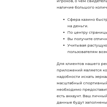
игроков, о чем свидете
наличие большого колич
Сфера казино быстр
на деньги.
По центру страницы
Вы получите отлич
Учитывая растущую
пользователям воз
Для клиентов нашего ре
приложений является ко
надобности искать зерка
масштабный спортивный 
необходимо предоставить
есть аккаунт. Ваш личный
данные будут заполнены