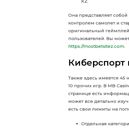
KZ.
Она представляет собой 
контролем самолет и стар
оригинальный геймплей и
пользователей. Вы может
https://mostbetsitez.com
.
Киберспорт 
Также здесь имеется 45 
10 прочих игр. В MB Casi
странице есть информаци
может все детально изучи
есть свои лимиты на поп
Отдельная категор