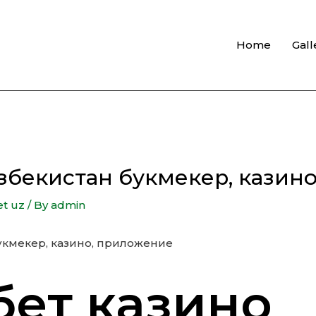
Home
Gall
Узбекистан букмекер, казин
t uz
/ By
admin
укмекер, казино, приложение
бет казино