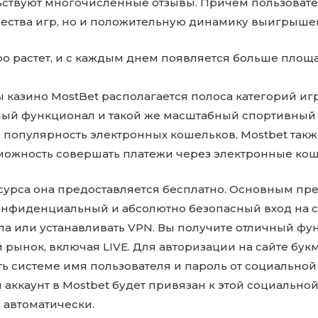
льствуют многочисленные отзывы. Причем пользовате
ества игр, но и положительную динамику выигрыше
о растет, и с каждым днем появляется больше площа
 казино MostBet располагается полоса категорий игр
ный функционал и такой же масштабный спортивный р
 популярность электронных кошельков, Mostbet такж
можность совершать платежи через электронные кош
сурса она предоставляется бесплатно. Основным п
нфиденциальный и абсолютно безопасный вход на с
ла или устанавливать VPN. Вы получите отличный фу
рынок, включая LIVE. Для авторизации на сайте бук
 системе имя пользователя и пароль от социальной с
 аккаунт в Mostbet будет привязан к этой социальной
 автоматически.