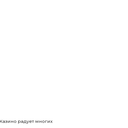
 Казино радует многих