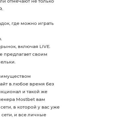
ли отмечают не только
й.
док, где можно играть
.
ынок, включая LIVE.
е предлагает своим
ельки.
реимуществом
айт в любое время без
нкционал и такой же
мекера Mostbet вам
ети, в которой у вас уже
 сети, и все личные