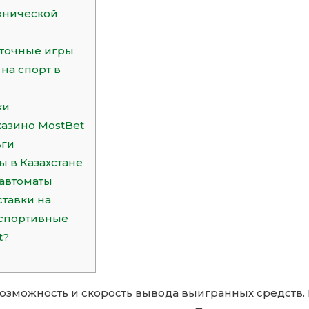
хнической
рточные игры
 на спорт в
ки
казино MostBet
ьги
 в Казахстане
автоматы
ставки на
спортивные
t?
 возможность и скорость вывода выигранных средств.