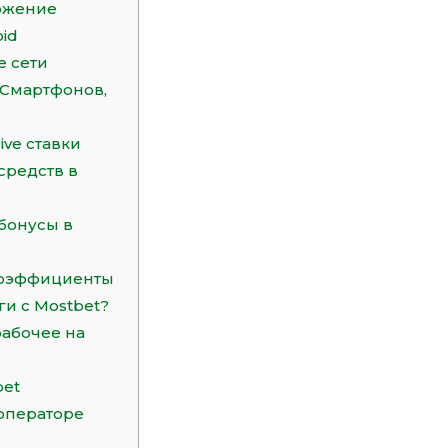
ложение
oid
е сети
Смартфонов,
ive ставки
средств в
бонусы в
 коэффициенты
ги с Mostbet?
рабочее на
et
операторе