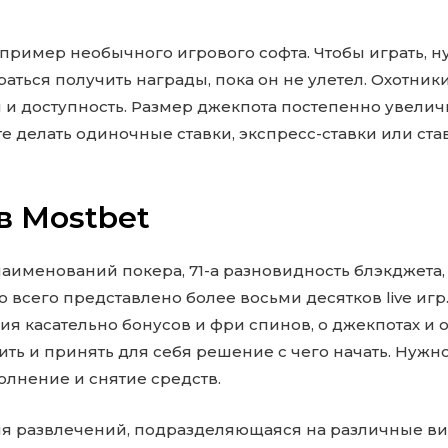
пример необычного игрового софта. Чтобы играть, 
аться получить награды, пока он не улетел. Охотники 
 доступность. Размер джекпота постепенно увеличив
е делать одиночные ставки, экспресс-ставки или ста
в Mostbet
наименований покера, 71-а разновидность блэкджета,
no всего представлено более восьми десятков live игр
я касательно бонусов и фри спинов, о джекпотах и о
ть и принять для себя решение с чего начать. Нужно
олнение и снятие средств.
ия развлечений, подразделяющаяся на различные ви