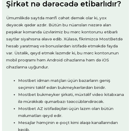
Şirkət nə dərəcədə etibarlıdır?
Ümumilikdə saytda mənfi cəhət demək olar ki, yox
deyəcək qədər azdır. Bütün bu nüansları nəzərə alan
peşəkar komanda üzvlərimiz bu mərc kontorunu etibarlı
saytlar siyahısına əlavə edib. Xülasə, fikrimizcə MostBetdə
hesab yaratmaq və bonuslardan istifadə etməkdə fayda
var. Üstəlik, qeyd etmək lazımdır ki, bu mərc kontorunun
mobil proqramı həm Android cihazlarına həm də iOS
cihazlarına uyğundur.
Mostbet idman matçları üçün bazarların geniş
seçimini təklif edən bukmeykerlərdən biridir.
Mostbet bukmeyker şirkəti, müxtəlif video kitabxana
ilə mürəkkəb qumarbazı təəccübləndirəcək.
Mostbet AZ istifadəçiləri üçün lazım olan bütün
məlumatları qeyd edir.
Mesajlar həmçinin e-poçt kimi əlaqə kanallarından
keçib.