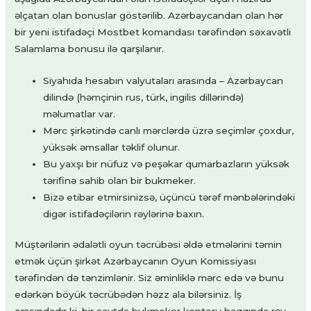
əlçatan olan bonuslar göstərilib. Azərbaycandan olan hər
bir yeni istifadəçi Mostbet komandası tərəfindən səxavətli
Salamlama bonusu ilə qarşılanır.
Siyahıda hesabın valyutaları arasında – Azərbaycan
dilində (həmçinin rus, türk, ingilis dillərində)
məlumatlar var.
Mərc şirkətində canlı mərclərdə üzrə seçimlər çoxdur,
yüksək əmsallar təklif olunur.
Bu yaxşı bir nüfuz və peşəkar qumarbazların yüksək
tərifinə sahib olan bir bukmeker.
Bizə etibar etmirsinizsə, üçüncü tərəf mənbələrindəki
digər istifadəçilərin rəylərinə baxın.
Müştərilərin ədalətli oyun təcrübəsi əldə etmələrini təmin
etmək üçün şirkət Azərbaycanın Oyun Komissiyası
tərəfindən də tənzimlənir. Siz əminliklə mərc edə və bunu
edərkən böyük təcrübədən həzz ala bilərsiniz. İş