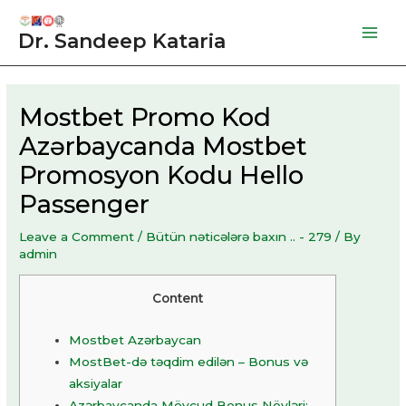
Skip
to
Dr. Sandeep Kataria
Mai
content
Men
Mostbet Promo Kod
Azərbaycanda Mostbet
Promosyon Kodu Hello
Passenger
Leave a Comment
/
Bütün nəticələrə baxın .. - 279
/ By
admin
Content
Mostbet Azərbaycan
MostBet-də təqdim edilən – Bonus və
aksiyalar
Azərbaycanda Mövcud Bonus Növləri: