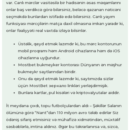
var. Canlı mərclər vasitəsilə bir hadisənin əsas məqamlarını
onlar baş verdikcə görə bilərsiniz, beləcə qazanan nəticəni
seçməkdə bunlardan istifadə edə bilərsiniz. Canlı yayım
funksiyası mərcçilərin matça daxil olmasına imkan yaradır ki,
onlar fəaliyyəti real vaxtda izləyə bilsinlər.
Üstəlik, qeyd etmək lazımdır ki, bu mərc kontorunun
mobil proqramı həm Android cihazlarına həm də iOS
cihazlarına uyğundur.
Mostbet bukmeyker kontorası Dünyanın ən məşhur
bukmeykr saytlarından biridir.
Onu da qeyd etmək lazımdır ki, saytımızda sizlər
üçün MostBet зеркало linkləri yerləşdirmişik.
Bunlara kartlar, pul kisələri və kriptovalyutalar aiddir.
İt meydana çıxdı, topu futbolçulardan aldı – Şəkillər Salanın
ölümünə görə “Nant”dan 110 milyon avro tələb edirlər Siz
ödəniş sifariş etmisiniz və mühafizə xidmətindən, müxtəlif
səsbəblərlə, imtina aldınız. Əgər bu təkrarlanırsa və, sizcə,