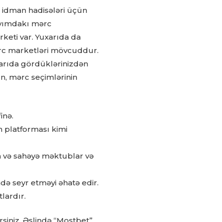
 idman hadisələri üçün
yayımdakı mərc
keti var. Yuxarıda da
ərc marketləri mövcuddur.
xarıda gördüklərinizdən
n, mərc seçimlərinin
inə.
n platforması kimi
n və sahəyə məktublar və
də seyr etməyi əhatə edir.
lardır.
siniz. Əslində “Mostbet”