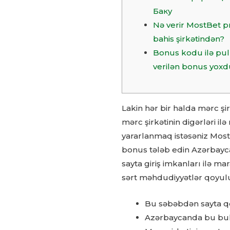
Баку
Nə verir MostBet p
bahis şirkətindən?
Bonus kodu ilə pu
verilən bonus yoxd
Lakin hər bir halda mərc şi
mərc şirkətinin digərləri 
yararlanmaq istəsəniz MostB
bonus tələb edin Azərbayc
sayta giriş imkanları ilə 
sərt məhdudiyyətlər qoyul
Bu səbəbdən sayta qe
Azərbaycanda bu buk