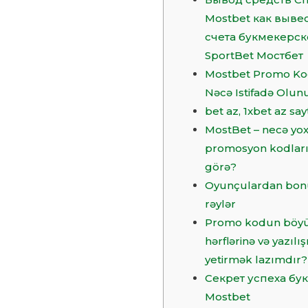
Mostbet как выве
счета букмекерс
SportBet Мостбет
Mostbet Promo Ko
Nəcə Istifadə Olun
bet az, 1xbet az say
MostBet – necə yoxl
promosyon kodları i
görə?
Oyunçulardan bonu
rəylər
Promo kodun böyü
hərflərinə və yazılı
yetirmək lazımdır?
Секрет успеха бу
Mostbet