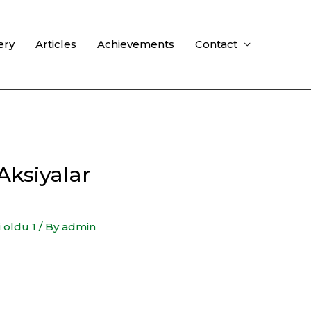
ery
Articles
Achievements
Contact
ksiyalar
 oldu 1
/ By
admin