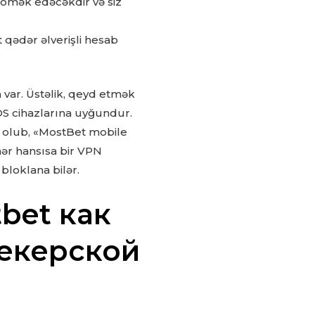
kömək edəcəkdir və siz
 qədər əlverişli hesab
var. Üstəlik, qeyd etmək
S cihazlarına uyğundur.
 olub, «MostBet mobile
ər hansısa bir VPN
bloklana bilər.
bet как
мекерской