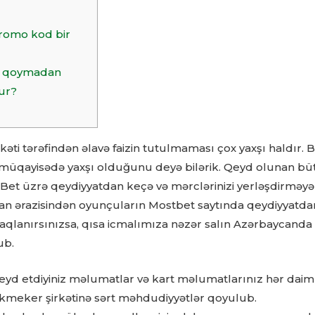
romo kod bir
l qoymadan
ur?
rkəti tərəfindən əlavə faizin tutulmaması çox yaxşı haldır
ilə müqayisədə yaxşı olduğunu deyə bilərik. Qeyd olunan 
et üzrə qeydiyyatdan keçə və mərclərinizi yerləşdirməyə b
an ərazisindən oyunçuların Mostbet saytında qeydiyyatda
maraqlanırsınızsa, qısa icmalımıza nəzər salın Azərbaycand
ub.
yd etdiyiniz məlumatlar və kart məlumatlarınız hər daim 
meker şirkətinə sərt məhdudiyyətlər qoyulub.