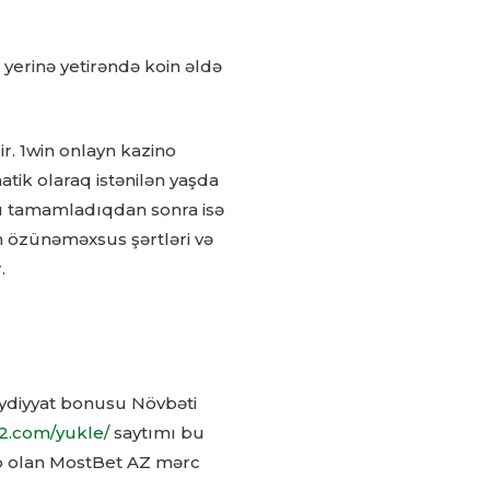
i yerinə yetirəndə koin əldə
r. 1win onlayn kazino
tik olaraq istənilən yaşda
ı tamamladıqdan sonra isə
n özünəməxsus şərtləri və
.
eydiyyat bonusu Növbəti
n2.com/yukle/
saytımı bu
ib olan MostBet AZ mərc