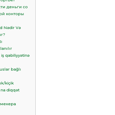
сти деньги со
кой конторы
d Nədir Və
ur?
tı
anılır
ş qabiliyyətinə
slar bağlı
k/kiçik
şına diqqət
кмекера