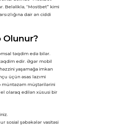
. Beləliklə, “Mostbet” kimi
rsızlığına dair ən ciddi
ə Olunur?
əmsal təqdim edə bilər.
təqdim edir. Əgər mobil
a həzzini yaşamağa imkan
nçu üçün əsas lazımi
və müntəzəm müştərilərini
el olaraq edilən xüsusi bir
niz.
r sosial şəbəkələr vasitəsi