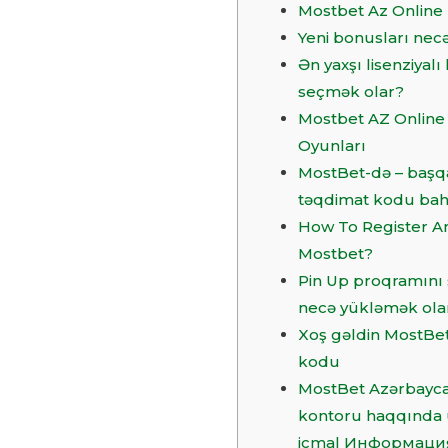
Mostbet Az Online 
Yeni bonusları necə
Ən yaxşı lisenziyal
seçmək olar?
Mostbet AZ Online
Oyunları
MostBet-də – başq
təqdimat kodu bahis
How To Register An
Mostbet?
Pin Up proqramını
necə yükləmək ola
Xoş gəldin MostBe
kodu
MostBet Azərbayc
kontoru haqqında
icmal Информаци