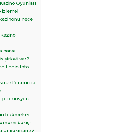
Kazino Oyunları
 izləməli
ı kazinonu necə
 Kazino
a hansı
 şirkəti var?
d Login Into
 smartfonunuza
r
t promosyon
an bukmeker
 ümumi baxış-
я от компаний