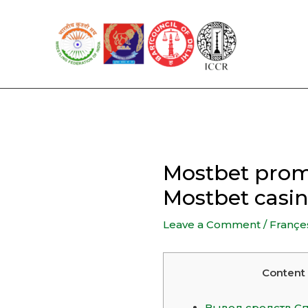
Skip
to
content
Mostbet prom
Mostbet casi
Leave a Comment
/
Françe
Content
Вывод средств С