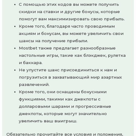
С помощью этих кодов вы можете получить
скидки на ставки и другие бонусы, которые
помогут вам максимизировать свою прибыль.
Кроме того, благодаря часто проводимым
акциям и бонусам, вы можете увеличить свои
шансы на получение прибыли.
Mostbet также предлагает разнообразные
настольные игры, такие как блэкджек, рулетка
и баккара.
Не упустите шанс присоединиться к нам и
погрузиться в захватывающий мир азартных
развлечений.
Кроме того, они оснащены бонусными
функциями, такими как джекпоты с
долларовыми шарами и прогрессивные
джекпоты, которые могут значительно
увеличить ваш выигрыш.
Обязательно прочитайте все условия и положения,