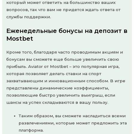
который может ответить на большинство ваших
вопросов, так что вам не придется ждать ответа от
службы поддержки.
Еженедельные бонусы на депозит в
Mostbet
Кроме того, благодаря часто проводимым акциям и
бонусам вы сможете еще больше увеличить свою
прибыль. Aviator от Mostbet – это популярная игра,
которая позволяет делать ставки на спорт
захватывающим и инновационным способом. В игре
представлены динамические коэффициенты,
позволяющие быстро увеличить выигрыш, если
шансы на успех складываются в вашу пользу.
Таким образом, вы сможете насладиться всеми
развлечениями, которые может предложить эта
платформа.