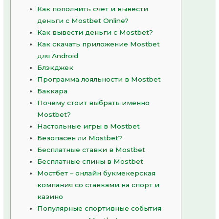
Как пополнить счет и вывести
деньги с Mostbet Online?
Как вывести деньги с Mostbet?
Как скачать приложение Mostbet
для Android
Блэкджек
Программа лояльности в Mostbet
Баккара
Почему стоит выбрать именно
Mostbet?
Настольные игры в Mostbet
Безопасен ли Mostbet?
Бесплатные ставки в Mostbet
Бесплатные спины в Mostbet
Мостбет – онлайн букмекерская
компания со ставками на спорт и
казино
Популярные спортивные события