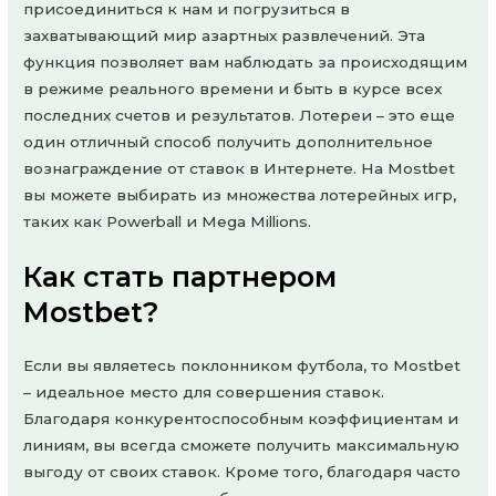
присоединиться к нам и погрузиться в
захватывающий мир азартных развлечений. Эта
функция позволяет вам наблюдать за происходящим
в режиме реального времени и быть в курсе всех
последних счетов и результатов. Лотереи – это еще
один отличный способ получить дополнительное
вознаграждение от ставок в Интернете. На Mostbet
вы можете выбирать из множества лотерейных игр,
таких как Powerball и Mega Millions.
Как стать партнером
Mostbet?
Если вы являетесь поклонником футбола, то Mostbet
– идеальное место для совершения ставок.
Благодаря конкурентоспособным коэффициентам и
линиям, вы всегда сможете получить максимальную
выгоду от своих ставок. Кроме того, благодаря часто