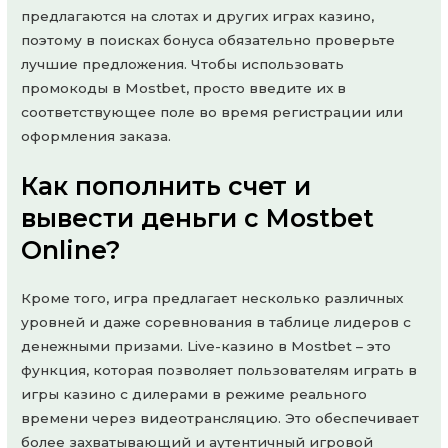
предлагаются на слотах и других играх казино,
поэтому в поисках бонуса обязательно проверьте
лучшие предложения. Чтобы использовать
промокоды в Mostbet, просто введите их в
соответствующее поле во время регистрации или
оформления заказа.
Как пополнить счет и
вывести деньги с Mostbet
Online?
Кроме того, игра предлагает несколько различных
уровней и даже соревнования в таблице лидеров с
денежными призами. Live-казино в Mostbet – это
функция, которая позволяет пользователям играть в
игры казино с дилерами в режиме реального
времени через видеотрансляцию. Это обеспечивает
более захватывающий и аутентичный игровой