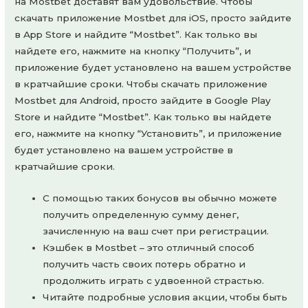
на Mostbet доставят вам удовольствие. Чтобы
скачать приложение Mostbet для iOS, просто зайдите
в App Store и найдите “Mostbet”. Как только вы
найдете его, нажмите на кнопку “Получить”, и
приложение будет установлено на вашем устройстве
в кратчайшие сроки. Чтобы скачать приложение
Mostbet для Android, просто зайдите в Google Play
Store и найдите “Mostbet”. Как только вы найдете
его, нажмите на кнопку “Установить”, и приложение
будет установлено на вашем устройстве в
кратчайшие сроки.
С помощью таких бонусов вы обычно можете
получить определенную сумму денег,
зачисленную на ваш счет при регистрации.
Кэшбек в Mostbet – это отличный способ
получить часть своих потерь обратно и
продолжить играть с удвоенной страстью.
Читайте подробные условия акции, чтобы быть