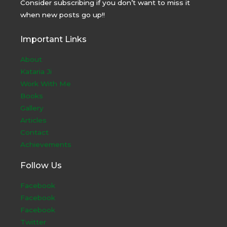
Consider subscribing if you don’t want to miss it
when new posts go up!!
Important Links
About
Kataria Ji
Work With Me
Books
Gallery
Articles
Contact
Achievements
Follow Us
Facebook
Facebook
Facebook
Twitter