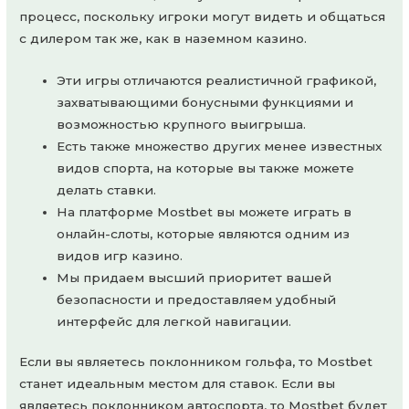
процесс, поскольку игроки могут видеть и общаться
с дилером так же, как в наземном казино.
Эти игры отличаются реалистичной графикой,
захватывающими бонусными функциями и
возможностью крупного выигрыша.
Есть также множество других менее известных
видов спорта, на которые вы также можете
делать ставки.
На платформе Mostbet вы можете играть в
онлайн-слоты, которые являются одним из
видов игр казино.
Мы придаем высший приоритет вашей
безопасности и предоставляем удобный
интерфейс для легкой навигации.
Если вы являетесь поклонником гольфа, то Mostbet
станет идеальным местом для ставок. Если вы
являетесь поклонником автоспорта, то Mostbet будет