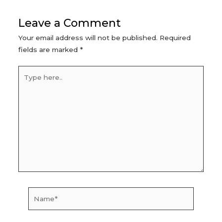
Leave a Comment
Your email address will not be published.
Required
fields are marked
*
Type
here..
Name*