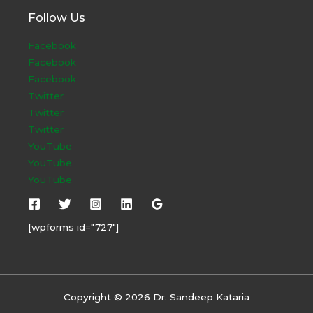
Follow Us
Facebook
Facebook
Facebook
Twitter
Twitter
Twitter
YouTube
YouTube
YouTube
[wpforms id="727"]
Copyright © 2026 Dr. Sandeep Kataria