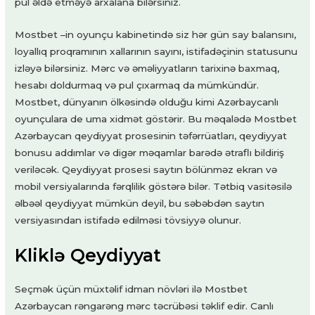
pul əldə etməyə arxalana bilərsiniz.
Mostbet –in oyunçu kabinetində siz hər gün say balansını,
loyallıq proqramının xallarının sayını, istifadəçinin statusunu
izləyə bilərsiniz. Mərc və əməliyyatların tarixinə baxmaq,
hesabı doldurmaq və pul çıxarmaq da mümkündür.
Mostbet, dünyanın ölkəsində olduğu kimi Azərbaycanlı
oyunçulara de uma xidmət göstərir. Bu məqalədə Mostbet
Azərbaycan qeydiyyat prosesinin təfərrüatları, qeydiyyat
bonusu addımlar və digər məqamlar barədə ətraflı bildiriş
veriləcək. Qeydiyyat prosesi saytın bölünməz ekran və
mobil versiyalarında fərqlilik göstərə bilər. Tətbiq vasitəsilə
əlbəəl qeydiyyat mümkün deyil, bu səbəbdən saytın
versiyasından istifadə edilməsi tövsiyyə olunur.
Kliklə Qeydiyyat
Seçmək üçün müxtəlif idman növləri ilə Mostbet
Azərbaycan rəngarəng mərc təcrübəsi təklif edir. Canlı