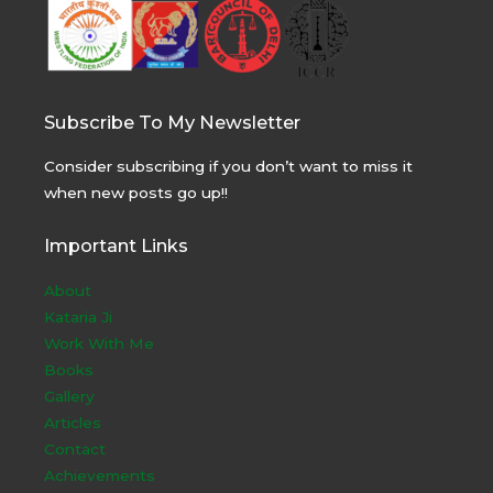
Subscribe To My Newsletter
Consider subscribing if you don’t want to miss it
when new posts go up!!
Important Links
About
Kataria Ji
Work With Me
Books
Gallery
Articles
Contact
Achievements