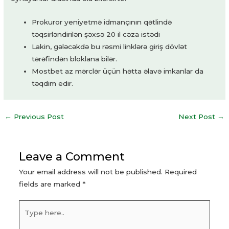
Prokuror yeniyetmə idmançının qətlində
təqsirləndirilən şəxsə 20 il cəza istədi
Lakin, gələcəkdə bu rəsmi linklərə giriş dövlət
tərəfindən bloklana bilər.
Mostbet az mərclər üçün hətta əlavə imkanlar da
təqdim edir.
Post
←
Previous Post
Next Post
→
navigation
Leave a Comment
Your email address will not be published.
Required
fields are marked
*
Type
here..