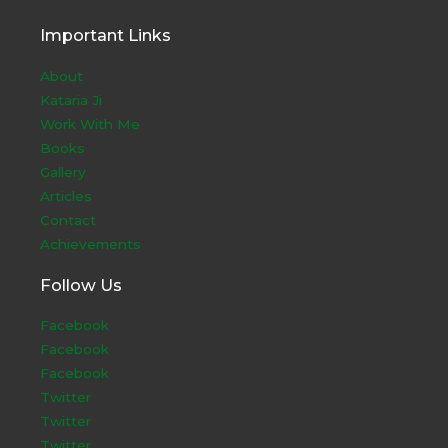
Important Links
About
Kataria Ji
Work With Me
Books
Gallery
Articles
Contact
Achievements
Follow Us
Facebook
Facebook
Facebook
Twitter
Twitter
Twitter