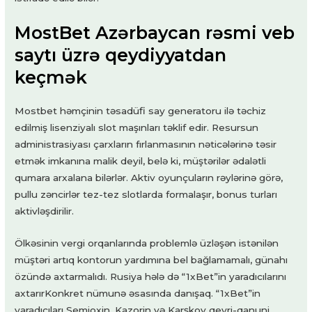
MostBet Azərbaycan rəsmi veb
saytı üzrə qeydiyyatdan
keçmək
Mostbet həmçinin təsadüfi say generatoru ilə təchiz
edilmiş lisenziyalı slot maşınları təklif edir. Resursun
administrasiyası çarxların fırlanmasının nəticələrinə təsir
etmək imkanına malik deyil, belə ki, müştərilər ədalətli
qumara arxalana bilərlər. Aktiv oyunçuların rəylərinə görə,
pullu zəncirlər tez-tez slotlarda formalaşır, bonus turları
aktivləşdirilir.
Ölkəsinin vergi orqanlarında problemlə üzləşən istənilən
müştəri artıq kontorun yardımına bel bağlamamalı, günahı
özündə axtarmalıdı. Rusiya hələ də “1xBet”in yaradıcılarını
axtarırKonkret nümunə əsasında danışaq. “1xBet”in
yaradıcıları Semioxin, Kazorin və Karşkov qeyri-qanuni