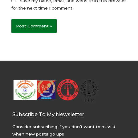
Save my name, email, and website in this browser
for the next time I comment.
Subscribe To My Newsletter
Consider subscribing if you don’t want to miss it
when new posts go up!!