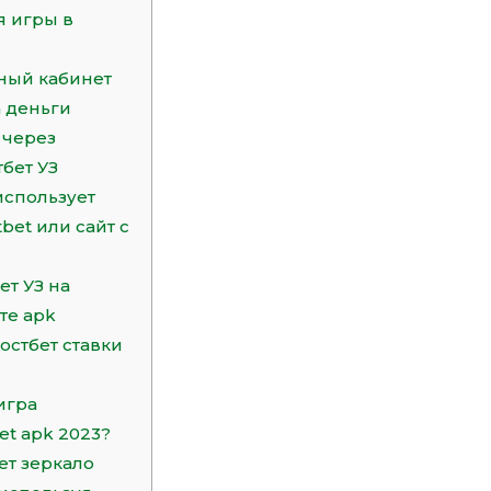
я игры в
ный кабинет
а деньги
 через
бет УЗ
использует
et или сайт с
ет УЗ на
те apk
остбет ставки
игра
et apk 2023?
ет зеркало