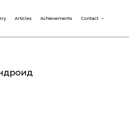
ery
Articles
Achievements
Contact
андроид