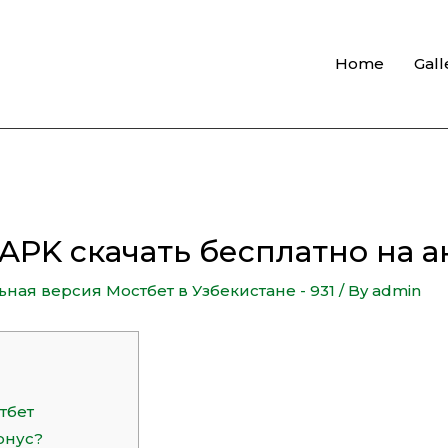
Home
Gall
3 APK скачать бесплатно на 
ная версия Мостбет в Узбекистане - 931
/ By
admin
тбет
онус?