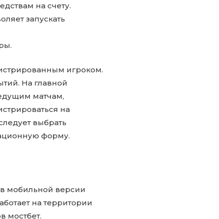
едствам на счету.
оляет запускать
ры.
егистрированным игроком.
ытий. На главной
едущим матчам,
истрироваться на
следует выбрать
ационную форму.
 в мобильной версии
аботает на территории
в мостбет.