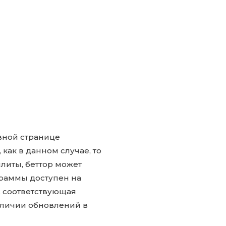
авной странице
как в данном случае, то
литы, беттор может
граммы доступен на
, соответствующая
аличии обновлений в