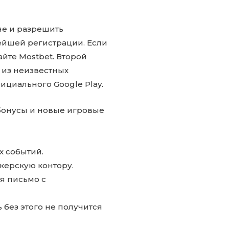
не и разрешить
ейшей регистрации. Если
йте Mostbet. Второй
 из неизвестных
ициального Google Play.
 бонусы и новые игровые
х событий.
екерскую контору.
я письмо с
 без этого не получится