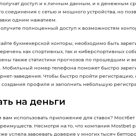
 получат доступ и к личным данным, и к денежным ср
го соединения с сетью и мощного устройства, но позв
авки одним нажатием.
получите полноценный доступ к возможностям конто
 сайте букмекерской конторы, необходимо быть зар
речень как спортивных, так и киберспортивных соб
жены также статистики прогнозов по прошедшим и в
. Мобильный номер телефона поможет быстро зарег
рнет-заведения. Чтобы быстро пройти регистрацию, 
 создания профиля и заполнить небольшую регистр
ать на деньги
вам использовать приложение для ставок? Мостбет
еимуществ. Несмотря на то, что компания Mostbet р
уже успела завоевать доверие у многих тысяч бетторо