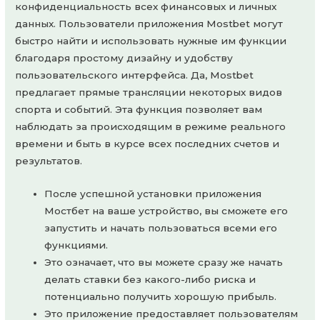
конфиденциальность всех финансовых и личных
данных. Пользователи приложения Mostbet могут
быстро найти и использовать нужные им функции
благодаря простому дизайну и удобству
пользовательского интерфейса. Да, Mostbet
предлагает прямые трансляции некоторых видов
спорта и событий. Эта функция позволяет вам
наблюдать за происходящим в режиме реального
времени и быть в курсе всех последних счетов и
результатов.
После успешной установки приложения
Мостбет на ваше устройство, вы сможете его
запустить и начать пользоваться всеми его
функциями.
Это означает, что вы можете сразу же начать
делать ставки без какого-либо риска и
потенциально получить хорошую прибыль.
Это приложение предоставляет пользователям