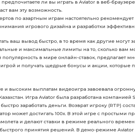
, предпочитаете ли вы играть в Aviator в веб-браузе
даст вам эту возможность.
ертов по азартным играм настоятельно рекомендует
онимания игрового дизайна и разработки эффективны
ать ваш вывод быстро, в то время как другие могут 
льные и максимальные лимиты на то, сколько вам мо
 популярность в мире онлайн-ставок, предлагает мн
й игрой и получать щедрые бонусы и акции, которые
те и высоким выплатам видеоигра завоевала огромн
азахстан. Игра Aviator была разработана компанией Sp
ыстро заработать деньги. Возврат игроку (RTP) соста
ор может достигать 100x. В этой игре с простыми п
молета и делают ставки в режиме реального времени.
 быстрого принятия решений. В демо-режиме Aviator