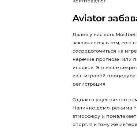
криптовалют.
Aviator заба
Далее у нас есть Mostb
заключается в том, союз
сосредоточиться на игре
наречие прогнозы или п
игроков. Это ваше секре
ваш игровой процедура.
регистрация.
Однако существенно пом
Наличие демо-режима по
атмосферу и привлекает
спорт. Я к тому же инте