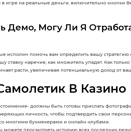
в игре на реальные деньги, включительно кнопки Bet
ть Демо, Могу Ли Я Отработ
ые исполин помочь вам определить вашу стратегию 
ашу ставку наречие, как множитель упадет. Как тольк
нает расти, увеличивая потенциальную доход от ваш
 Самолетик В Казино
местоимение- должны быть готовы прислать фотогра
веряющих личность, чтобы подтвердить свои персон
 со многими букмекерами и онлайн-клубами.
ы можете просмотреть историю всех последних резуль