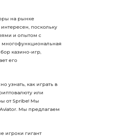
зоры на рынке
 интересен, поскольку
лями и опытом с
ие многофункциональная
бор казино-игр,
ает его
о узнать, как играть в
 криптовалюту или
 от Spribe! Мы
Aviator. Мы предлагаем
ие игроки гигант