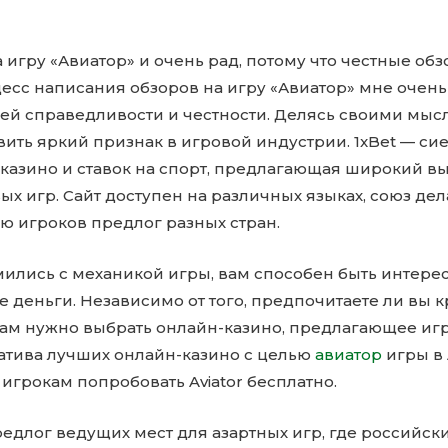
а игру «Авиатор» и очень рад, потому что честные об
есс написания обзоров на игру «Авиатор» мне очень
щей справедливости и честности. Делясь своими мыс
вить яркий признак в игровой индустрии. 1xBet — с
казино и ставок на спорт, предлагающая широкий вы
ых игр. Сайт доступен на различных языках, союз дел
ю игроков предлог разных стран.
мились с механикой игры, вам способен быть интересн
ые деньги. Независимо от того, предпочитаете ли вы
ам нужно выбрать онлайн-казино, предлагающее игры
атива лучших онлайн-казино с целью
авиатор
игры в 
грокам попробовать Aviator бесплатно.
редлог ведущих мест для азартных игр, где российск