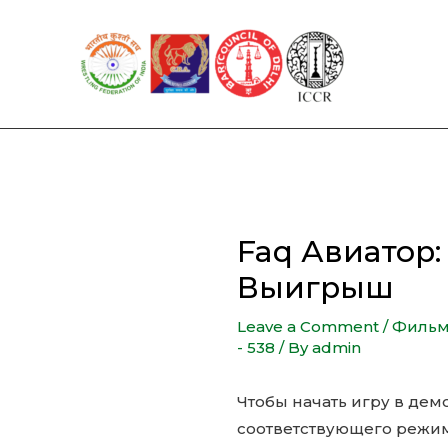
Skip
to
content
Faq Авиатор:
Выигрыш
Leave a Comment
/
Фильм 
- 538
/ By
admin
Чтобы начать игру в де
соответствующего режим