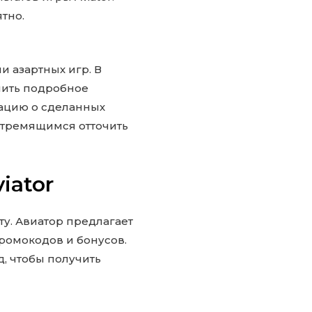
тно.
и азартных игр. В
чить подробное
мацию о сделанных
 стремящимся отточить
iator
ту. Авиатор предлагает
ромокодов и бонусов.
, чтобы получить