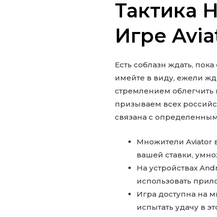
Тактика 
Игре Avia
Есть соблазн ждать, пок
имейте в виду, ежели жд
стремлением облегчить и
призываем всех российски
связана с определенным
Множители Aviator 
вашей ставки, умн
На устройствах And
использовать прил
Игра доступна на м
испытать удачу в 