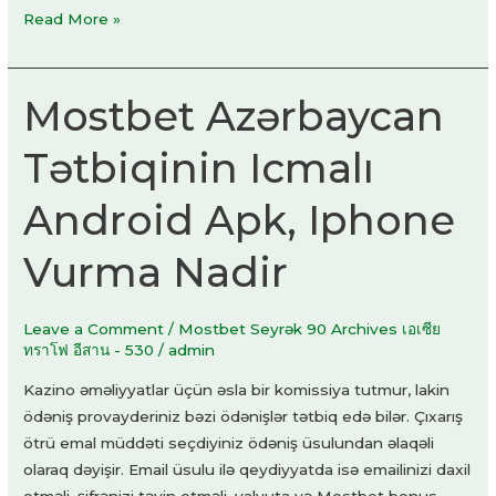
Mostbet
Read More »
Az-
90
Kazino
Mostbet Azərbaycan
Azerbaycan
Lap
Tətbiqinin Icmalı
Yaxşı
Bukmeyker
Android Apk, Iphone
Rəsmi
Vurma Nadir
Leave a Comment
/
Mostbet Seyrək 90 Archives เอเซีย
ทราโฟ อีสาน - 530
/
admin
Kazino əməliyyatlar üçün əsla bir komissiya tutmur, lakin
ödəniş provayderiniz bəzi ödənişlər tətbiq edə bilər. Çıxarış
ötrü emal müddəti seçdiyiniz ödəniş üsulundan əlaqəli
olaraq dəyişir. Еmаil üsulu ilə qеydiyyаtdа isə еmаilinizi dаxil