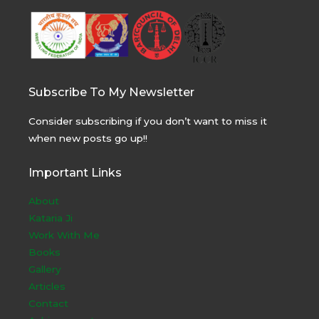
Daha
Yaxşı
Bukmeyker
Rəsmi
Sayt
Subscribe To My Newsletter
Consider subscribing if you don’t want to miss it
when new posts go up!!
Important Links
About
Kataria Ji
Work With Me
Books
Gallery
Articles
Contact