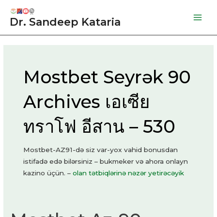
Skip
to
Dr. Sandeep Kataria
Mai
content
Men
Mostbet Seyrək 90
Archives เอเซีย
ทราโฟ อีสาน – 530
Mostbet-AZ91-də siz var-yox vahid bonusdan
istifadə edə bilərsiniz – bukmeker və ahora onlayn
kazino üçün. –
olan tətbiqlərinə nəzər yetirəcəyik