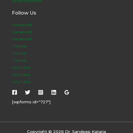
Achievements
Follow Us
Facebook
Facebook
Facebook
Twitter
Twitter
Twitter
YouTube
YouTube
YouTube
[wpforms id="727"]
Copyright © 2026 Dr. Sandeep Kataria