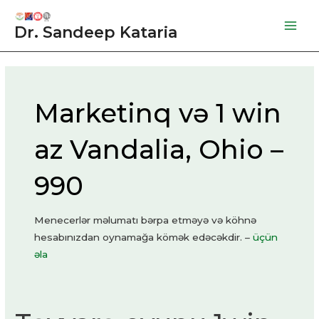
Skip
to
Dr. Sandeep Kataria
Mai
content
Men
Marketinq və 1 win
az Vandalia, Ohio –
990
Menecerlər məlumatı bərpa etməyə və köhnə
hesabınızdan oynamağa kömək edəcəkdir. –
üçün
əla