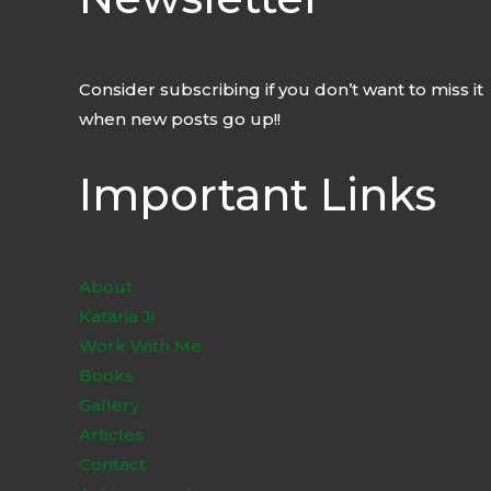
Consider subscribing if you don’t want to miss it
when new posts go up!!
Important Links
About
Kataria Ji
Work With Me
Books
Gallery
Articles
Contact