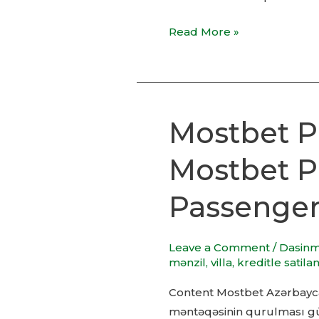
Gözdən
Read More »
əlillər
üçün
Respublika
Kitabxanasında
Mostbet 
Sevda
Dəlidağlı
Mostbet P
ilə
görüş
Passenge
Leave a Comment
/
Dasinma
mənzil, villa, kreditle satila
Content Mostbet Azərbaycan
məntəqəsinin qurulması güc