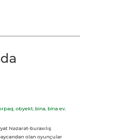
nda
torpaq, obyekt, bina, bina ev,
yat Nəzarət-buraxılış
ərbaycandan olan oyunçular