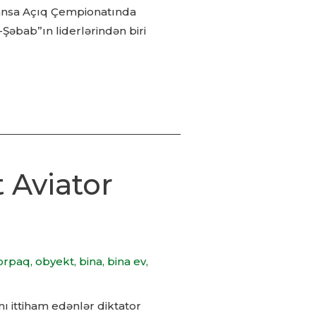
ansa Açıq Çempionatında
Şəbab”ın liderlərindən biri
 Aviator
torpaq, obyekt, bina, bina ev,
ı ittiham edənlər diktator