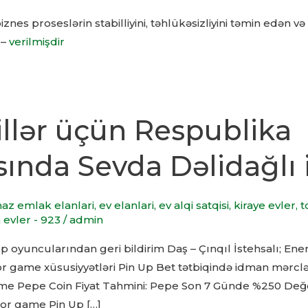
nes proseslərin stabilliyini, təhlükəsizliyini təmin edən və e
 –
verilmişdir
illər üçün Respublika
ında Sevda Dəlidağlı 
z emlak elanlari, ev elanlari, ev alqi satqisi, kiraye evler, 
n evler - 923
/
admin
p oyuncularından geri bildirim Daş – Çınqıl İstehsalı; Enerj
r game xüsusiyyətləri Pin Up Bet tətbiqində idman mərclə
game Pepe Coin Fiyat Tahmini: Pepe Son 7 Günde %250 Değ
tor game Pin Up […]