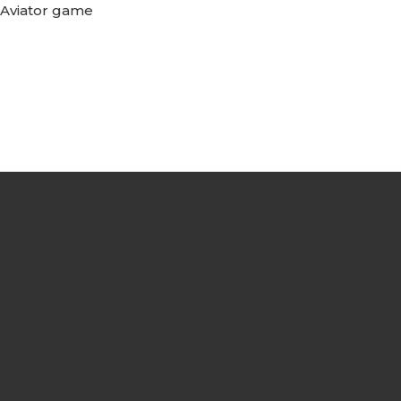
 Aviator game