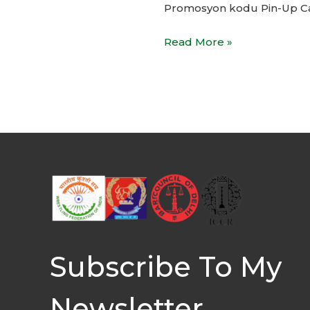
Promosyon kodu Pin-Up Cas
Bonus
Read More »
endirimler
Təhsil
Portalı
Subscribe To My
Newsletter