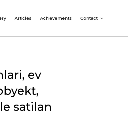
ery
Articles
Achievements
Contact
lari, ev
 obyekt,
le satilan