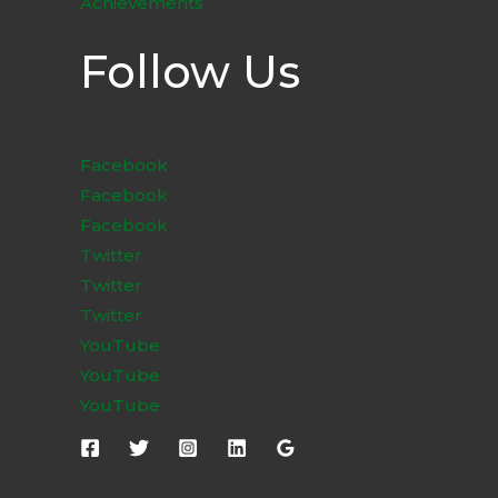
Achievements
Follow Us
Facebook
Facebook
Facebook
Twitter
Twitter
Twitter
YouTube
YouTube
YouTube